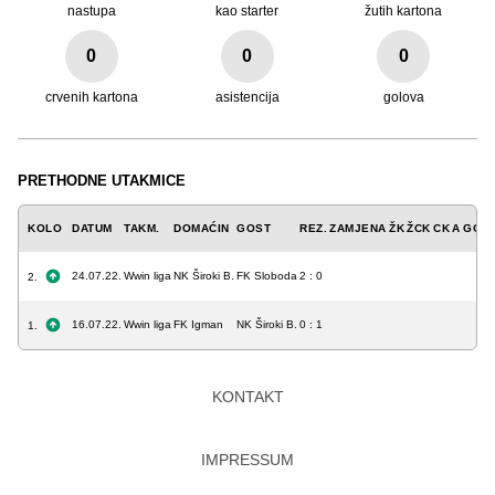
nastupa
kao starter
žutih kartona
0
0
0
crvenih kartona
asistencija
golova
PRETHODNE UTAKMICE
KOLO
DATUM
TAKM.
DOMAĆIN
GOST
REZ.
ZAMJENA
ŽK
ŽCK
CK
A
GOL
24.07.22.
Wwin liga
NK Široki B.
FK Sloboda
2 : 0
2.
16.07.22.
Wwin liga
FK Igman
NK Široki B.
0 : 1
1.
KONTAKT
IMPRESSUM