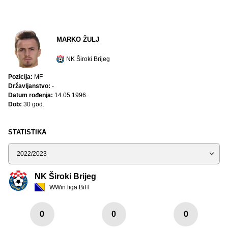
MARKO ŽULJ
NK Široki Brijeg
Pozicija:
MF
Državljanstvo:
-
Datum rođenja:
14.05.1996.
Dob:
30 god.
STATISTIKA
Sezona
NK Široki Brijeg
WWin liga BiH
0
0
0