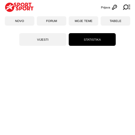
Prijava
Otvori profi
Ot
NOVO
FORUM
MOJE TEME
TABELE
VIJESTI
STATISTIKA