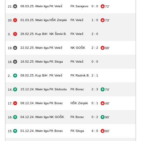
08.03.25.
Wwin liga
FK Velež
FK Sarajevo
0 : 0
21.
72'
01.03.25.
Wwin liga
HŠK Zrinjski
FK Velež
1 : 0
20.
73'
26.02.25.
Kup BiH
NK Široki B.
FK Velež
2 : 0
3.
22.02.25.
Wwin liga
FK Velež
NK GOŠK
2 : 2
19.
68'
16.02.25.
Wwin liga
FK Sloga
FK Velež
0 : 0
18.
08.02.25.
Kup BiH
FK Velež
FK Radnik B.
2 : 1
2.
15.12.24.
Wwin liga
FK Sloboda
FK Borac
2 : 3
14.
74'
08.12.24.
Wwin liga
FK Borac
HŠK Zrinjski
0 : 1
17.
46'
04.12.24.
Wwin liga
NK GOŠK
FK Borac
0 : 2
16.
90'
01.12.24.
Wwin liga
FK Borac
FK Sloga
4 : 0
15.
60'