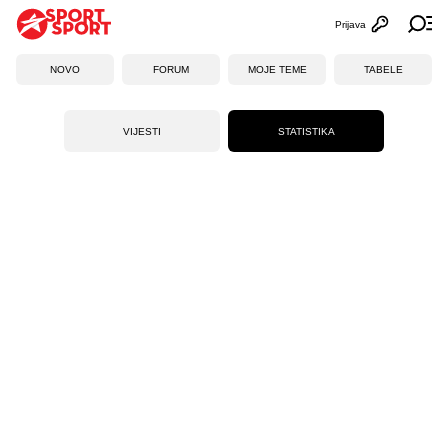
Prijava
Otvori profi
Ot
NOVO
FORUM
MOJE TEME
TABELE
VIJESTI
STATISTIKA