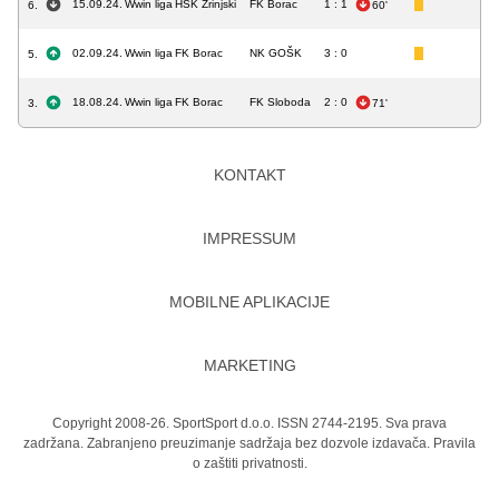
15.09.24.
Wwin liga
HŠK Zrinjski
FK Borac
1 : 1
6.
60'
02.09.24.
Wwin liga
FK Borac
NK GOŠK
3 : 0
5.
18.08.24.
Wwin liga
FK Borac
FK Sloboda
2 : 0
3.
71'
KONTAKT
IMPRESSUM
MOBILNE APLIKACIJE
MARKETING
Copyright 2008-26. SportSport d.o.o. ISSN 2744-2195. Sva prava
zadržana. Zabranjeno preuzimanje sadržaja bez dozvole izdavača.
Pravila
o zaštiti privatnosti.