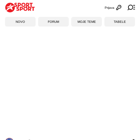
Prijava
Otvori profi
Ot
NOVO
FORUM
MOJE TEME
TABELE