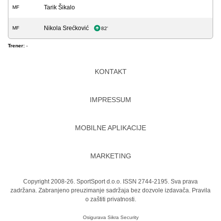
Tarik Šikalo
MF
Nikola Srećković
MF
82'
Trener:
-
KONTAKT
IMPRESSUM
MOBILNE APLIKACIJE
MARKETING
Copyright 2008-26. SportSport d.o.o. ISSN 2744-2195. Sva prava
zadržana. Zabranjeno preuzimanje sadržaja bez dozvole izdavača.
Pravila
o zaštiti privatnosti.
Osigurava
Sikra Security