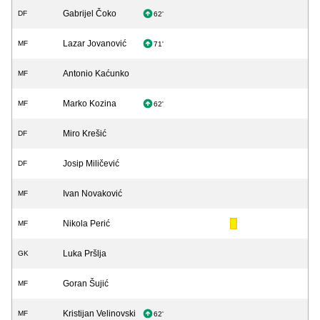
Gabrijel Čoko
DF
62'
Lazar Jovanović
MF
71'
Antonio Kaćunko
MF
Marko Kozina
MF
62'
Miro Krešić
DF
Josip Miličević
DF
Ivan Novaković
MF
Nikola Perić
MF
Luka Pršlja
GK
Goran Šujić
MF
Kristijan Velinovski
MF
62'