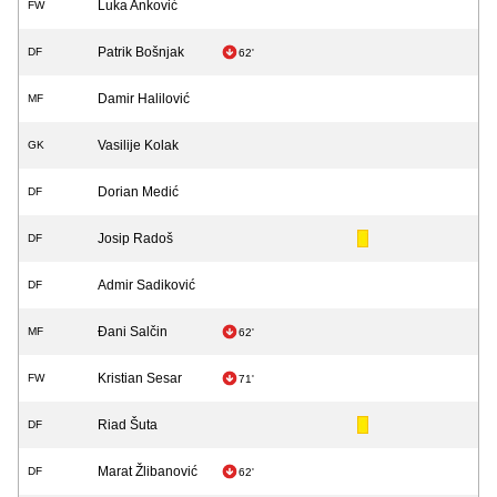
Luka Anković
FW
Patrik Bošnjak
DF
62'
Damir Halilović
MF
Vasilije Kolak
GK
Dorian Medić
DF
Josip Radoš
DF
Admir Sadiković
DF
Đani Salčin
MF
62'
Kristian Sesar
FW
71'
Riad Šuta
DF
Marat Žlibanović
DF
62'