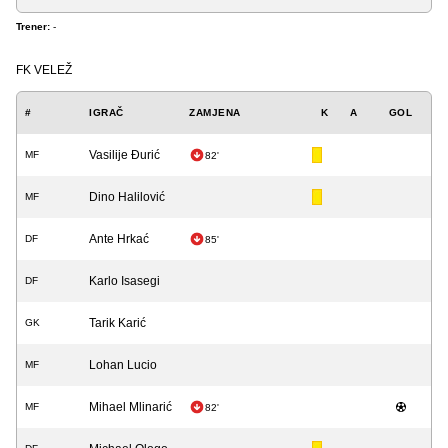
Trener:
-
FK VELEŽ
#
IGRAČ
ZAMJENA
K
A
GOL
Vasilije Đurić
MF
82'
Dino Halilović
MF
Ante Hrkać
DF
85'
Karlo Isasegi
DF
Tarik Karić
GK
Lohan Lucio
MF
Mihael Mlinarić
MF
82'