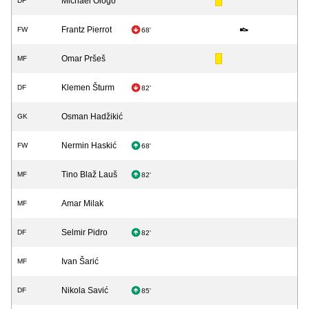
Michael Ologo
DF
Frantz Pierrot
FW
68'
Omar Pršeš
MF
Klemen Šturm
DF
82'
Osman Hadžikić
GK
Nermin Haskić
FW
68'
Tino Blaž Lauš
MF
82'
Amar Milak
MF
Selmir Pidro
DF
82'
Ivan Šarić
MF
Nikola Savić
DF
85'