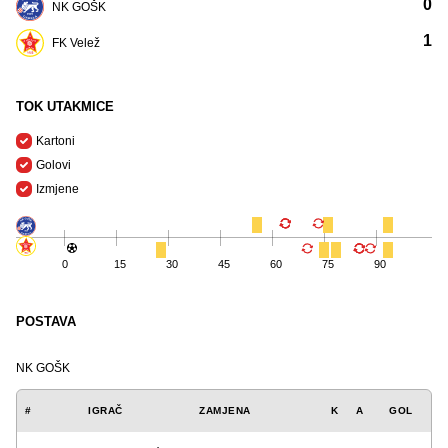
0
NK GOŠK
1
FK Velež
TOK UTAKMICE
Kartoni
Golovi
Izmjene
0
15
30
45
60
75
90
POSTAVA
NK GOŠK
#
IGRAČ
ZAMJENA
K
A
GOL