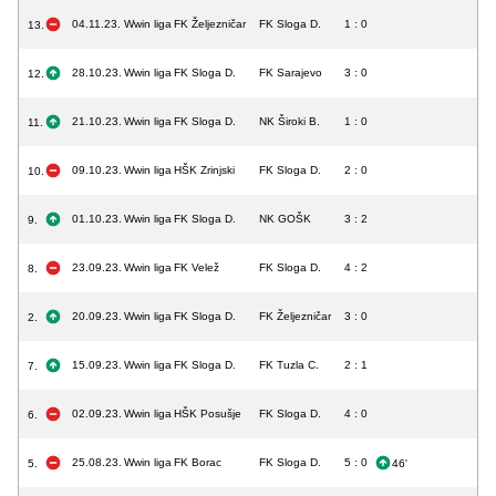
04.11.23.
Wwin liga
FK Željezničar
FK Sloga D.
1 : 0
13.
28.10.23.
Wwin liga
FK Sloga D.
FK Sarajevo
3 : 0
12.
21.10.23.
Wwin liga
FK Sloga D.
NK Široki B.
1 : 0
11.
09.10.23.
Wwin liga
HŠK Zrinjski
FK Sloga D.
2 : 0
10.
01.10.23.
Wwin liga
FK Sloga D.
NK GOŠK
3 : 2
9.
23.09.23.
Wwin liga
FK Velež
FK Sloga D.
4 : 2
8.
20.09.23.
Wwin liga
FK Sloga D.
FK Željezničar
3 : 0
2.
15.09.23.
Wwin liga
FK Sloga D.
FK Tuzla C.
2 : 1
7.
02.09.23.
Wwin liga
HŠK Posušje
FK Sloga D.
4 : 0
6.
25.08.23.
Wwin liga
FK Borac
FK Sloga D.
5 : 0
5.
46'