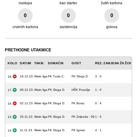
nastupa
kao starter
žutih kartona
0
0
0
crvenih kartona
asistencija
golova
PRETHODNE UTAKMICE
KOLO
DATUM
TAKM.
DOMAĆIN
GOST
REZ.
ZAMJENA
ŽK
ŽCK
CK
16.12.23.
Wwin liga
FK Tuzla C.
FK Sloga D.
3 : 0
18.
09.12.23.
Wwin liga
FK Sloga D.
HŠK Posušje
1 : 0
17.
02.12.23.
Wwin liga
FK Sloga D.
FK Borac
0 : 4
16.
26.11.23.
Wwin liga
FK Sloga D.
FK Zvijezda - 09
1 : 0
15.
11.11.23.
Wwin liga
FK Sloga D.
FK Igman
4 : 1
14.