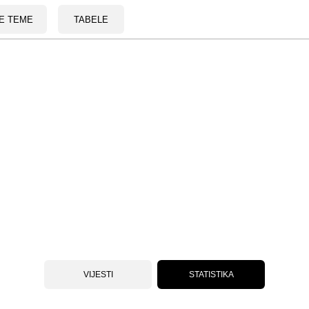
E TEME
TABELE
VIJESTI
STATISTIKA