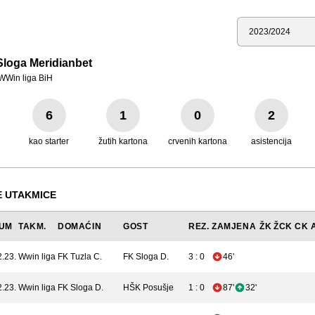
Sezona
Sloga Meridianbet
WWin liga BiH
6
1
0
2
kao starter
žutih kartona
crvenih kartona
asistencija
 UTAKMICE
UM
TAKM.
DOMAĆIN
GOST
REZ.
ZAMJENA
ŽK
ŽCK
CK
2.23.
Wwin liga
FK Tuzla C.
FK Sloga D.
3 : 0
46'
2.23.
Wwin liga
FK Sloga D.
HŠK Posušje
1 : 0
87'
32'