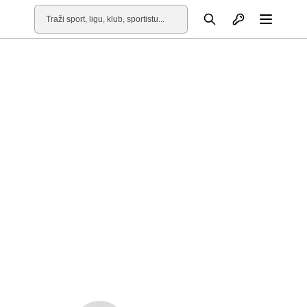
Otvori profil
Pretraga
Otvori