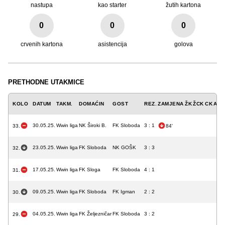
nastupa
kao starter
žutih kartona
0
0
0
crvenih kartona
asistencija
golova
PRETHODNE UTAKMICE
KOLO
DATUM
TAKM.
DOMAĆIN
GOST
REZ.
ZAMJENA
ŽK
ŽCK
CK
A
G
30.05.25.
Wwin liga
NK Široki B.
FK Sloboda
3 : 1
33.
84'
23.05.25.
Wwin liga
FK Sloboda
NK GOŠK
3 : 3
32.
17.05.25.
Wwin liga
FK Sloga
FK Sloboda
4 : 1
31.
09.05.25.
Wwin liga
FK Sloboda
FK Igman
2 : 2
30.
04.05.25.
Wwin liga
FK Željezničar
FK Sloboda
3 : 2
29.