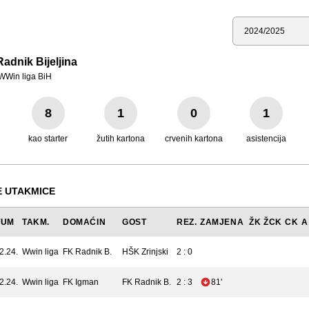
Sezona
adnik Bijeljina
WWin liga BiH
8
1
0
1
kao starter
žutih kartona
crvenih kartona
asistencija
 UTAKMICE
TUM
TAKM.
DOMAĆIN
GOST
REZ.
ZAMJENA
ŽK
ŽCK
CK
A
2.24.
Wwin liga
FK Radnik B.
HŠK Zrinjski
2 : 0
2.24.
Wwin liga
FK Igman
FK Radnik B.
2 : 3
81'