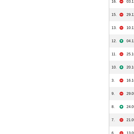
16.
03.1
15.
29.1
13.
10.1
12.
04.1
11.
25.1
10.
20.1
3.
16.1
9.
29.0
8.
24.0
7.
21.0
6.
13.0