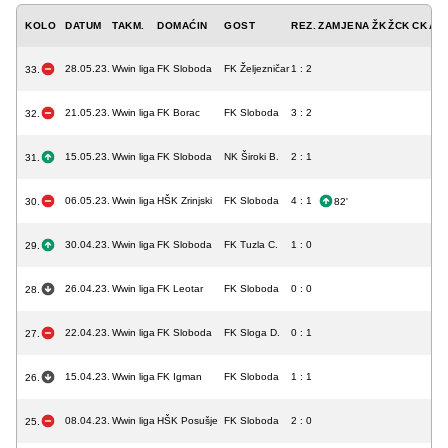
KOLO
DATUM
TAKM.
DOMAĆIN
GOST
REZ.
ZAMJENA
ŽK
ŽCK
CK
A
G
28.05.23.
Wwin liga
FK Sloboda
FK Željezničar
1 : 2
33.
21.05.23.
Wwin liga
FK Borac
FK Sloboda
3 : 2
32.
15.05.23.
Wwin liga
FK Sloboda
NK Široki B.
2 : 1
31.
06.05.23.
Wwin liga
HŠK Zrinjski
FK Sloboda
4 : 1
30.
82'
30.04.23.
Wwin liga
FK Sloboda
FK Tuzla C.
1 : 0
29.
26.04.23.
Wwin liga
FK Leotar
FK Sloboda
0 : 0
28.
22.04.23.
Wwin liga
FK Sloboda
FK Sloga D.
0 : 1
27.
15.04.23.
Wwin liga
FK Igman
FK Sloboda
1 : 1
26.
08.04.23.
Wwin liga
HŠK Posušje
FK Sloboda
2 : 0
25.