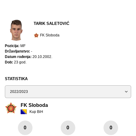
TARIK SALETOVIĆ
FK Sloboda
Pozicija:
MF
Državljanstvo:
-
Datum rođenja:
20.10.2002.
Dob:
23 god.
STATISTIKA
Sezona
FK Sloboda
Kup BiH
0
0
0