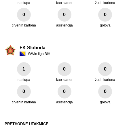
nastupa
kao starter
žutih kartona
0
0
0
crvenih kartona
asistencija
golova
FK Sloboda
WWin liga BiH
1
0
0
nastupa
kao starter
žutih kartona
0
0
0
crvenih kartona
asistencija
golova
PRETHODNE UTAKMICE