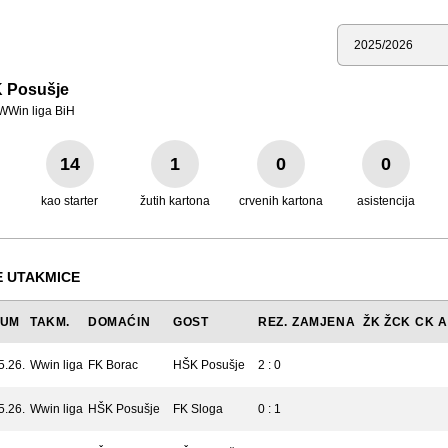
Sezona
 Posušje
WWin liga BiH
14
1
0
0
kao starter
žutih kartona
crvenih kartona
asistencija
 UTAKMICE
TUM
TAKM.
DOMAĆIN
GOST
REZ.
ZAMJENA
ŽK
ŽCK
CK
A
5.26.
Wwin liga
FK Borac
HŠK Posušje
2 : 0
5.26.
Wwin liga
HŠK Posušje
FK Sloga
0 : 1