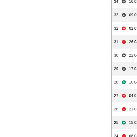
34.
16.0
33.
09.0
32.
02.0
31.
26.0
30.
22.0
29.
17.0
28.
10.0
27.
04.0
26.
21.0
25.
15.0
24.
06.0