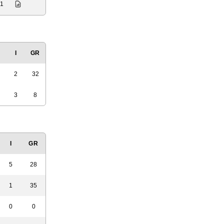
 1
I
GR
2
32
3
8
I
GR
5
28
1
35
0
0