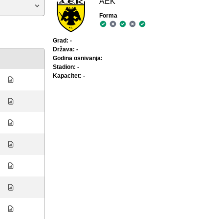
AEK
Forma
Grad: -
Država: -
Godina osnivanja:
Stadion: -
Kapacitet: -