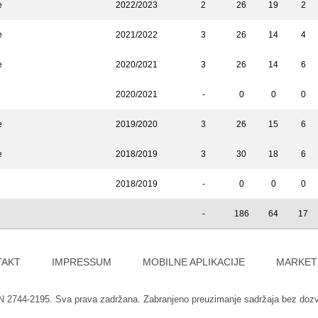
e
2022/2023
2
26
19
2
e
2021/2022
3
26
14
4
e
2020/2021
3
26
14
6
2020/2021
-
0
0
0
e
2019/2020
3
26
15
6
e
2018/2019
3
30
18
6
2018/2019
-
0
0
0
-
186
64
17
TAKT
IMPRESSUM
MOBILNE APLIKACIJE
MARKET
SN 2744-2195. Sva prava zadržana. Zabranjeno preuzimanje sadržaja bez doz