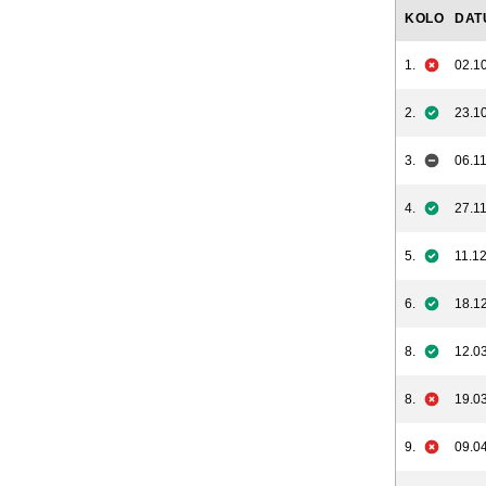
KOLO
DAT
1.
02.10
2.
23.10
3.
06.11
4.
27.11
5.
11.12
6.
18.12
8.
12.03
8.
19.03
9.
09.04