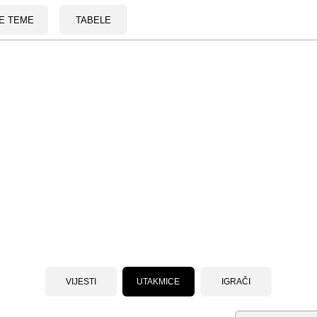
E TEME
TABELE
VIJESTI
UTAKMICE
IGRAČI