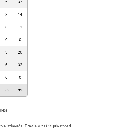
5
37
8
14
6
12
0
0
5
20
6
32
0
0
23
99
ING
vole izdavača.
Pravila o zaštiti privatnosti.