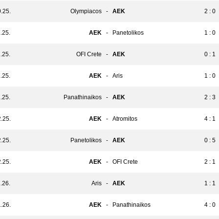
.25.
Olympiacos
-
AEK
2 : 0
.25.
AEK
-
Panetolikos
1 : 0
.25.
OFI Crete
-
AEK
0 : 1
.25.
AEK
-
Aris
1 : 0
.25.
Panathinaikos
-
AEK
2 : 3
.25.
AEK
-
Atromitos
4 : 1
.25.
Panetolikos
-
AEK
0 : 5
.25.
AEK
-
OFI Crete
2 : 1
.26.
Aris
-
AEK
1 : 1
.26.
AEK
-
Panathinaikos
4 : 0