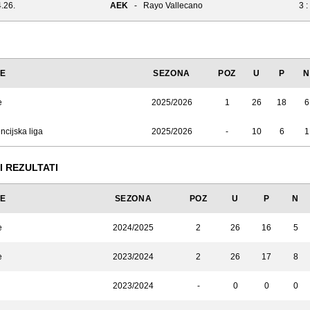
.26.
AEK
-
Rayo Vallecano
3 :
JE
SEZONA
POZ
U
P
N
e
2025/2026
1
26
18
6
cijska liga
2025/2026
-
10
6
1
I REZULTATI
JE
SEZONA
POZ
U
P
N
e
2024/2025
2
26
16
5
e
2023/2024
2
26
17
8
2023/2024
-
0
0
0