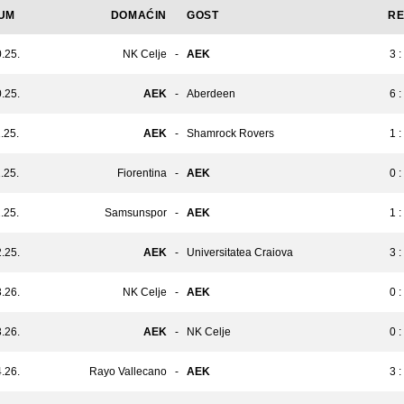
UM
DOMAĆIN
GOST
RE
.25.
NK Celje
-
AEK
3 :
.25.
AEK
-
Aberdeen
6 :
.25.
AEK
-
Shamrock Rovers
1 :
.25.
Fiorentina
-
AEK
0 :
.25.
Samsunspor
-
AEK
1 :
.25.
AEK
-
Universitatea Craiova
3 :
.26.
NK Celje
-
AEK
0 :
.26.
AEK
-
NK Celje
0 :
.26.
Rayo Vallecano
-
AEK
3 :