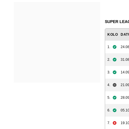
SUPER LEAG
KOLO
DAT
1.
24.08
2.
31.08
3.
14.09
4.
21.09
5.
28.09
6.
05.10
7.
19.10