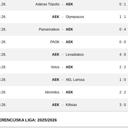
.26.
Asteras Tripolis
-
AEK
0 : 1
.26.
AEK
-
Olympiacos
1 : 1
.26.
Panserraikos
-
AEK
0 : 4
.26.
PAOK
-
AEK
0 : 0
.26.
AEK
-
Levadiakos
4 : 0
.26.
Volos
-
AEK
2 : 2
.26.
AEK
-
AEL Larissa
1 : 0
.26.
Atromitos
-
AEK
2 : 2
.26.
AEK
-
Kifisias
3 : 0
RENCIJSKA LIGA: 2025/2026