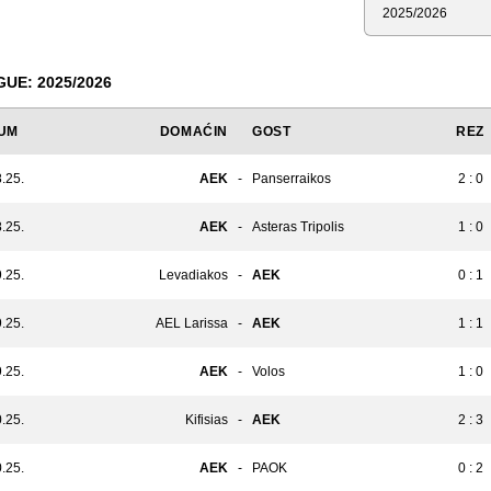
Sezona
UE: 2025/2026
UM
DOMAĆIN
GOST
REZ
.25.
AEK
-
Panserraikos
2 : 0
.25.
AEK
-
Asteras Tripolis
1 : 0
.25.
Levadiakos
-
AEK
0 : 1
.25.
AEL Larissa
-
AEK
1 : 1
.25.
AEK
-
Volos
1 : 0
.25.
Kifisias
-
AEK
2 : 3
.25.
AEK
-
PAOK
0 : 2