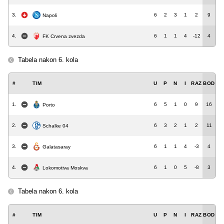
3.
6
2
3
1
2
9
Napoli
4.
6
1
1
4
-12
4
FK Crvena zvezda
Tabela nakon 6. kola
#
TIM
U
P
N
I
RAZ
BOD
1.
6
5
1
0
9
16
Porto
2.
6
3
2
1
2
11
Schalke 04
3.
6
1
1
4
-3
4
Galatasaray
4.
6
1
0
5
-8
3
Lokomotiva Moskva
Tabela nakon 6. kola
#
TIM
U
P
N
I
RAZ
BOD