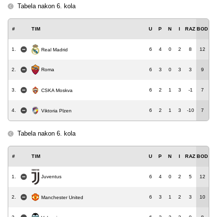
Tabela nakon 6. kola
#
TIM
U
P
N
I
RAZ
BOD
1.
6
4
0
2
8
12
Real Madrid
Roma
2.
6
3
0
3
3
9
3.
6
2
1
3
-1
7
CSKA Moskva
4.
6
2
1
3
-10
7
Viktoria Plzen
Tabela nakon 6. kola
#
TIM
U
P
N
I
RAZ
BOD
1.
6
4
0
2
5
12
Juventus
2.
6
3
1
2
3
10
Manchester United