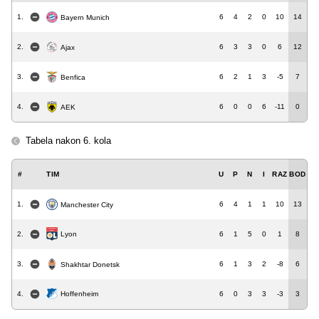
1.
6
4
2
0
10
14
Bayern Munich
2.
6
3
3
0
6
12
Ajax
3.
6
2
1
3
-5
7
Benfica
4.
6
0
0
6
-11
0
AEK
Tabela nakon 6. kola
#
TIM
U
P
N
I
RAZ
BOD
1.
6
4
1
1
10
13
Manchester City
Lyon
2.
6
1
5
0
1
8
3.
6
1
3
2
-8
6
Shakhtar Donetsk
4.
6
0
3
3
-3
3
Hoffenheim