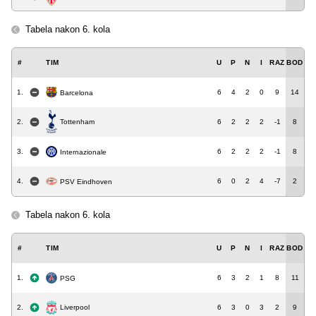
Tabela nakon 6. kola
#
TIM
U
P
N
I
RAZ
BOD
1.
6
4
2
0
9
14
Barcelona
Tottenham
2.
6
2
2
2
-1
8
3.
6
2
2
2
-1
8
Internazionale
4.
6
0
2
4
-7
2
PSV Eindhoven
Tabela nakon 6. kola
#
TIM
U
P
N
I
RAZ
BOD
1.
6
3
2
1
8
11
PSG
2.
6
3
0
3
2
9
Liverpool