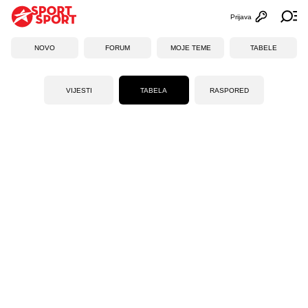
Prijava
Otvori profi
Ot
NOVO
FORUM
MOJE TEME
TABELE
VIJESTI
TABELA
RASPORED