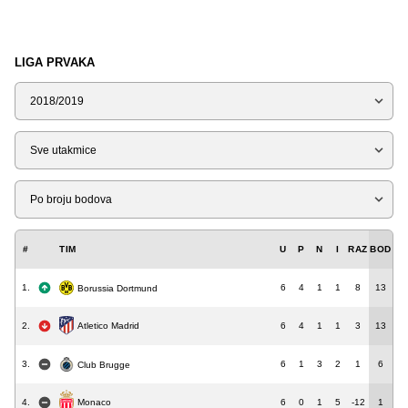
LIGA PRVAKA
Sezona
Tip
Liga
#
TIM
U
P
N
I
RAZ
BOD
1.
6
4
1
1
8
13
Borussia Dortmund
2.
6
4
1
1
3
13
Atletico Madrid
3.
6
1
3
2
1
6
Club Brugge
4.
6
0
1
5
-12
1
Monaco