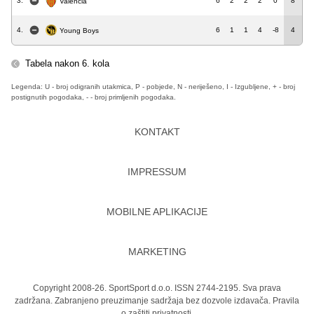
3.
6
2
2
2
0
8
Valencia
4.
6
1
1
4
-8
4
Young Boys
Tabela nakon 6. kola
Legenda: U - broj odigranih utakmica, P - pobjede, N - neriješeno, I - Izgubljene, + - broj
postignutih pogodaka, - - broj primljenih pogodaka.
KONTAKT
IMPRESSUM
MOBILNE APLIKACIJE
MARKETING
Copyright 2008-26. SportSport d.o.o. ISSN 2744-2195. Sva prava
zadržana. Zabranjeno preuzimanje sadržaja bez dozvole izdavača.
Pravila
o zaštiti privatnosti.