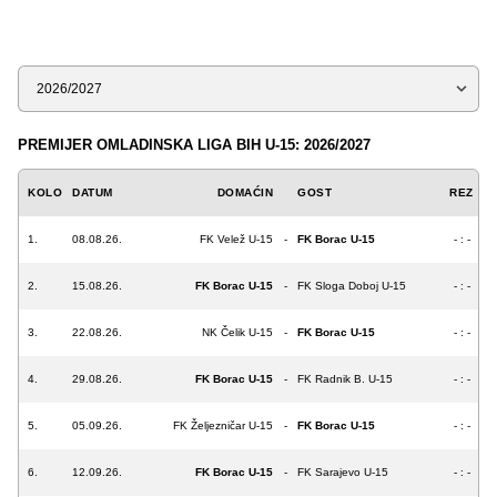
Sezona
PREMIJER OMLADINSKA LIGA BIH U-15: 2026/2027
KOLO
DATUM
DOMAĆIN
GOST
REZ
1.
08.08.26.
FK Velež U-15
-
FK Borac U-15
- : -
2.
15.08.26.
FK Borac U-15
-
FK Sloga Doboj U-15
- : -
3.
22.08.26.
NK Čelik U-15
-
FK Borac U-15
- : -
4.
29.08.26.
FK Borac U-15
-
FK Radnik B. U-15
- : -
5.
05.09.26.
FK Željezničar U-15
-
FK Borac U-15
- : -
6.
12.09.26.
FK Borac U-15
-
FK Sarajevo U-15
- : -