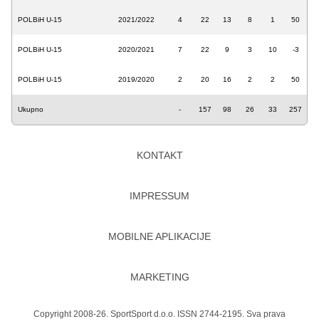
POLBiH U-15
2021/2022
4
22
13
8
1
50
POLBiH U-15
2020/2021
7
22
9
3
10
-3
POLBiH U-15
2019/2020
2
20
16
2
2
50
Ukupno
-
157
98
26
33
257
KONTAKT
IMPRESSUM
MOBILNE APLIKACIJE
MARKETING
Copyright 2008-26. SportSport d.o.o. ISSN 2744-2195. Sva prava