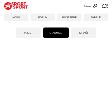
Prijava
Otvori profi
Ot
NOVO
FORUM
MOJE TEME
TABELE
VIJESTI
UTAKMICE
IGRAČI