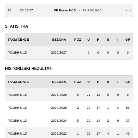
18.
20.03.27.
FK Borac U-15
-
FK BSK U-15
- : -
STATISTIKA
TAKMIČENJE
SEZONA
POZ
U
P
N
I
GR
POLBiH U-15
2026/2027
-
0
0
0
0
0
HISTORIJSKI REZULTATI
TAKMIČENJE
SEZONA
POZ
U
P
N
I
GR
POLBiH U-15
2025/2026
5
27
12
6
9
8
POLBiH U-15
2024/2025
2
22
17
1
4
66
POLBiH U-15
2023/2024
5
22
14
2
6
37
POLBiH U-15
2022/2023
1
22
17
4
1
49