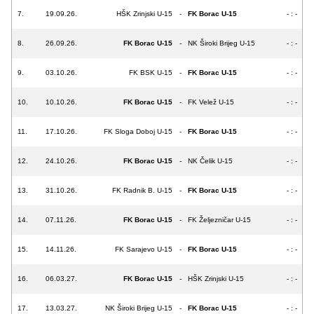
7.
19.09.26.
HŠK Zrinjski U-15
-
FK Borac U-15
- : -
8.
26.09.26.
FK Borac U-15
-
NK Široki Brijeg U-15
- : -
9.
03.10.26.
FK BSK U-15
-
FK Borac U-15
- : -
10.
10.10.26.
FK Borac U-15
-
FK Velež U-15
- : -
11.
17.10.26.
FK Sloga Doboj U-15
-
FK Borac U-15
- : -
12.
24.10.26.
FK Borac U-15
-
NK Čelik U-15
- : -
13.
31.10.26.
FK Radnik B. U-15
-
FK Borac U-15
- : -
14.
07.11.26.
FK Borac U-15
-
FK Željezničar U-15
- : -
15.
14.11.26.
FK Sarajevo U-15
-
FK Borac U-15
- : -
16.
06.03.27.
FK Borac U-15
-
HŠK Zrinjski U-15
- : -
17.
13.03.27.
NK Široki Brijeg U-15
-
FK Borac U-15
- : -