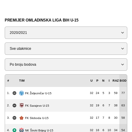
PREMIJER OMLADINSKA LIGA BIH U-15
Sezona
Tip
Liga
#
TIM
U
P
N
I
RAZ
BOD
1.
32
24
5
3
59
77
FK Željezničar U-15
2.
32
19
6
7
38
63
FK Sarajevo U-15
3.
32
17
7
8
30
58
FK Sloboda U-15
4.
32
16
6
10
34
54
NK Široki Brijeg U-15