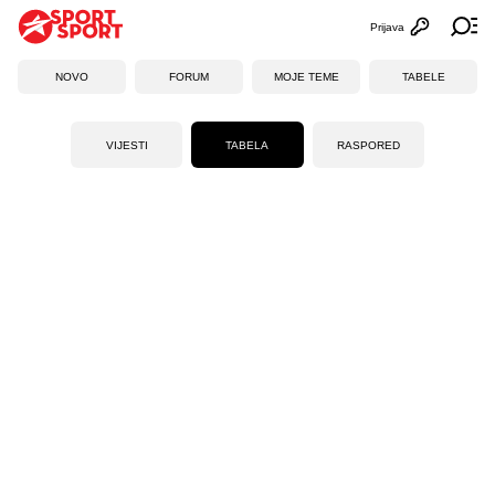
Prijava
Otvori profi
Ot
NOVO
FORUM
MOJE TEME
TABELE
VIJESTI
TABELA
RASPORED