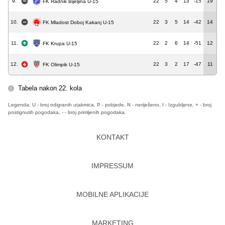
9.
22
5
4
13
-15
19
FK Radnik Bijeljina U-15
10.
22
3
5
14
-42
14
FK Mladost Doboj Kakanj U-15
11.
22
2
6
14
-51
12
FK Krupa U-15
12.
22
3
2
17
-47
11
FK Olimpik U-15
Tabela nakon 22. kola
Legenda: U - broj odigranih utakmica, P - pobjede, N - neriješeno, I - Izgubljene, + - broj
postignutih pogodaka, - - broj primljenih pogodaka.
KONTAKT
IMPRESSUM
MOBILNE APLIKACIJE
MARKETING