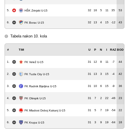
5.
32
16
5
11
35
53
HŠK Zrinjski U-15
6.
32
13
4
15
-12
43
FK Borac U-15
Tabela nakon 10. kola
#
TIM
U
P
N
I
RAZ
BOD
1.
31
12
8
11
-7
44
FK Velež U-15
2.
31
13
3
15
-4
42
FK Tuzla City U-15
3.
31
10
6
15
-9
36
FK Radnik Bijeljina U-15
4.
31
7
2
22
-46
23
FK Olimpik U-15
5.
31
5
7
19
-54
22
FK Mladost Doboj Kakanj U-15
6.
31
3
9
19
-64
18
FK Krupa U-15