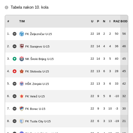
Tabela nakon 10. kola
#
TIM
U
P
N
I
RAZ
BOD
1.
22
18
2
2
50
56
FK Željezničar U-15
2.
22
14
4
4
36
46
FK Sarajevo U-15
3.
22
14
3
5
40
45
NK Široki Brijeg U-15
4.
22
13
6
3
28
45
FK Sloboda U-15
5.
22
13
3
6
33
42
HŠK Zrinjski U-15
6.
22
9
5
8
-10
32
FK Velež U-15
7.
22
9
3
10
-3
30
FK Borac U-15
8.
22
6
3
13
-19
21
FK Tuzla City U-15