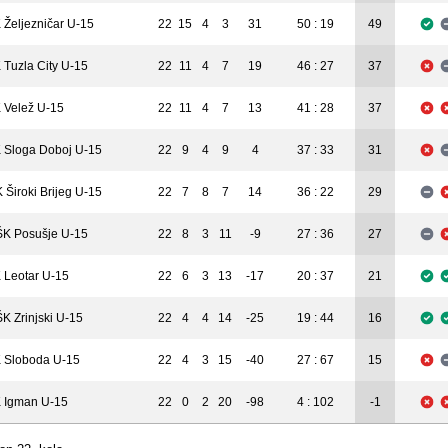
 Željezničar U-15
22
15
4
3
31
50 : 19
49
 Tuzla City U-15
22
11
4
7
19
46 : 27
37
 Velež U-15
22
11
4
7
13
41 : 28
37
 Sloga Doboj U-15
22
9
4
9
4
37 : 33
31
 Široki Brijeg U-15
22
7
8
7
14
36 : 22
29
K Posušje U-15
22
8
3
11
-9
27 : 36
27
 Leotar U-15
22
6
3
13
-17
20 : 37
21
K Zrinjski U-15
22
4
4
14
-25
19 : 44
16
 Sloboda U-15
22
4
3
15
-40
27 : 67
15
 Igman U-15
22
0
2
20
-98
4 : 102
-1