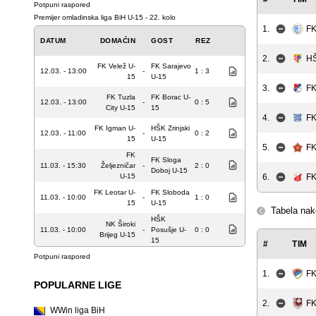
Potpuni raspored
Premijer omladinska liga BiH U-15 - 22. kolo
1.
FK
DATUM
DOMAĆIN
GOST
REZ
2.
HŠ
FK Velež U-
FK Sarajevo
12.03. - 13:00
-
1 : 3
15
U-15
3.
FK
FK Tuzla
FK Borac U-
12.03. - 13:00
-
0 : 5
City U-15
15
4.
FK
FK Igman U-
HŠK Zrinjski
12.03. - 11:00
-
0 : 2
15
U-15
5.
FK
FK
FK Sloga
11.03. - 15:30
Željezničar
-
2 : 0
Doboj U-15
U-15
6.
FK
FK Leotar U-
FK Sloboda
11.03. - 10:00
-
1 : 0
15
U-15
Tabela nak
HŠK
NK Široki
11.03. - 10:00
-
Posušje U-
0 : 0
Brijeg U-15
15
#
TIM
Potpuni raspored
1.
FK
POPULARNE LIGE
2.
FK
WWin liga BiH