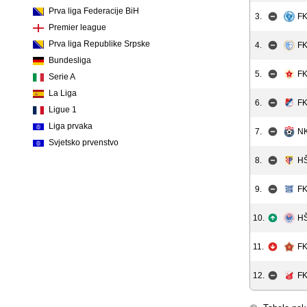
Prva liga Federacije BiH
3.
FK
Premier league
Prva liga Republike Srpske
4.
FK
Bundesliga
5.
FK
Serie A
La Liga
6.
FK
Ligue 1
Liga prvaka
7.
NK
Svjetsko prvenstvo
8.
HŠ
9.
FK
10.
HŠ
11.
FK
12.
FK