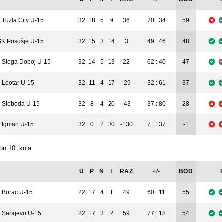
 Tuzla City U-15
32
18
5
9
36
70 : 34
59
K Posušje U-15
32
15
3
14
3
49 : 46
48
 Sloga Doboj U-15
32
14
5
13
22
62 : 40
47
 Leotar U-15
32
11
4
17
-29
32 : 61
37
 Sloboda U-15
32
8
4
20
-43
37 : 80
28
 Igman U-15
32
0
2
30
-130
7 : 137
-1
on 10. kola
U
P
N
I
RAZ
+/-
BOD
 Borac U-15
22
17
4
1
49
60 : 11
55
 Sarajevo U-15
22
17
3
2
59
77 : 18
54