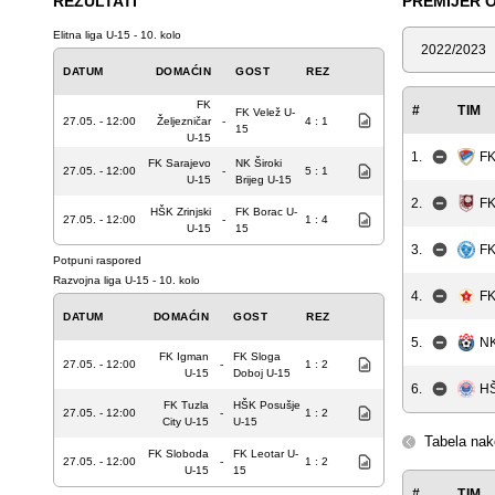
REZULTATI
PREMIJER O
Elitna liga U-15 - 10. kolo
Sezona
DATUM
DOMAĆIN
GOST
REZ
FK
#
TIM
FK Velež U-
27.05. - 12:00
Željezničar
-
4 : 1
15
U-15
1.
FK
FK Sarajevo
NK Široki
27.05. - 12:00
-
5 : 1
U-15
Brijeg U-15
2.
FK
HŠK Zrinjski
FK Borac U-
27.05. - 12:00
-
1 : 4
U-15
15
3.
FK
Potpuni raspored
Razvojna liga U-15 - 10. kolo
4.
FK
DATUM
DOMAĆIN
GOST
REZ
5.
NK
FK Igman
FK Sloga
27.05. - 12:00
-
1 : 2
U-15
Doboj U-15
6.
HŠ
FK Tuzla
HŠK Posušje
27.05. - 12:00
-
1 : 2
City U-15
U-15
Tabela nak
FK Sloboda
FK Leotar U-
27.05. - 12:00
-
1 : 2
U-15
15
#
TIM