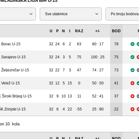
MLADINSKA LIGA BIH U-15
Tip
Liga
U
P
N
I
RAZ
+/-
BOD
 Borac U-15
32
24
6
2
63
80 : 17
78
 Sarajevo U-15
32
24
3
5
75
100 : 25
75
 Željezničar U-15
32
22
7
3
47
74 : 27
73
 Velež U-15
32
12
5
15
0
50 : 50
41
 Široki Brijeg U-15
32
9
10
13
11
52 : 41
37
K Zrinjski U-15
32
6
4
22
-55
25 : 80
22
on 10. kola
U
P
N
I
RAZ
+/-
BOD