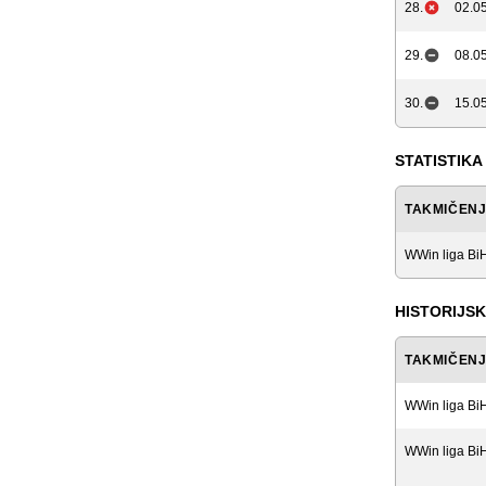
28.
02.05
29.
08.05
30.
15.05
STATISTIKA
TAKMIČEN
WWin liga Bi
HISTORIJSK
TAKMIČEN
WWin liga Bi
WWin liga Bi