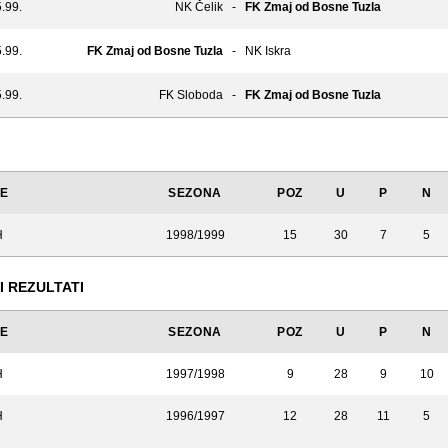
.99.
NK Čelik
-
FK Zmaj od Bosne Tuzla
.99.
FK Zmaj od Bosne Tuzla
-
NK Iskra
.99.
FK Sloboda
-
FK Zmaj od Bosne Tuzla
JE
SEZONA
POZ
U
P
N
H
1998/1999
15
30
7
5
I REZULTATI
JE
SEZONA
POZ
U
P
N
H
1997/1998
9
28
9
10
H
1996/1997
12
28
11
5