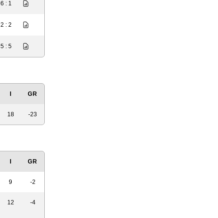
6 : 1
2 : 2
5 : 5
I
GR
18
-23
I
GR
9
-2
12
-4