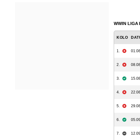
WWIN LIGA B
KOLO
DAT
1.
01.08
2.
08.08
3.
15.08
4.
22.08
5.
29.08
6.
05.09
7.
12.09