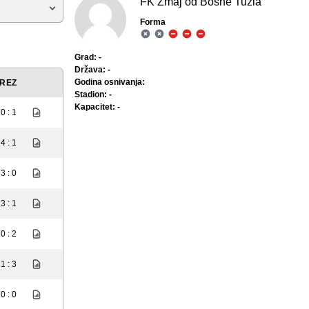
FK Zmaj od Bosne Tuzla
Forma
Grad: -
Država: -
Godina osnivanja:
REZ
Stadion: -
Kapacitet: -
0 : 1
4 : 1
3 : 0
3 : 1
0 : 2
1 : 3
0 : 0