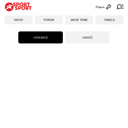
Prijava
Otvori profi
Ot
NOVO
FORUM
MOJE TEME
TABELE
UTAKMICE
IGRAČI