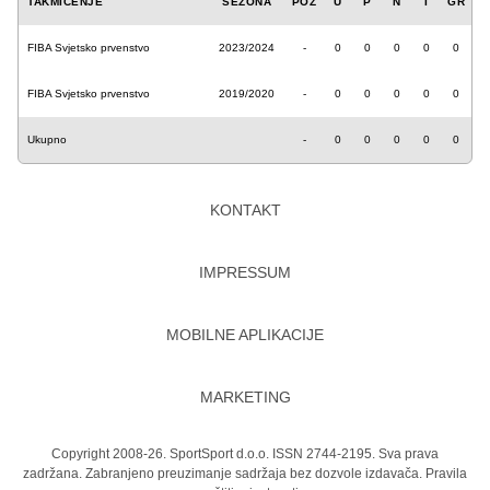
TAKMIČENJE
SEZONA
POZ
U
P
N
I
GR
FIBA Svjetsko prvenstvo
2023/2024
-
0
0
0
0
0
FIBA Svjetsko prvenstvo
2019/2020
-
0
0
0
0
0
Ukupno
-
0
0
0
0
0
KONTAKT
IMPRESSUM
MOBILNE APLIKACIJE
MARKETING
Copyright 2008-26. SportSport d.o.o. ISSN 2744-2195. Sva prava
zadržana. Zabranjeno preuzimanje sadržaja bez dozvole izdavača.
Pravila