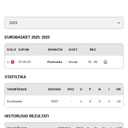
Sezona
EUROBASKET 2025: 2025
KOLO
DATUM
DOMAĆIN
GOST
REZ
07.09.25.
Francuska
-
Gruzija
70 : 80
1.
STATISTIKA
TAKMIČENJE
SEZONA
POZ
U
P
N
I
GR
Eurobasket
2025
-
1
0
0
1
-10
HISTORIJSKI REZULTATI