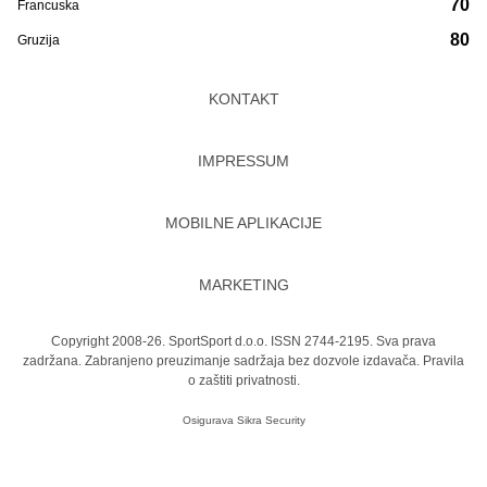
70
Francuska
80
Gruzija
KONTAKT
IMPRESSUM
MOBILNE APLIKACIJE
MARKETING
Copyright 2008-26. SportSport d.o.o. ISSN 2744-2195. Sva prava
zadržana. Zabranjeno preuzimanje sadržaja bez dozvole izdavača.
Pravila
o zaštiti privatnosti.
Osigurava
Sikra Security