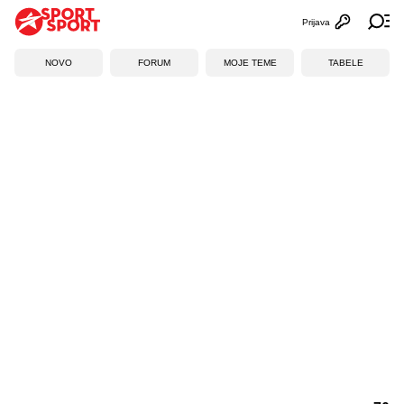
Prijava
Otvori profi
Ot
NOVO
FORUM
MOJE TEME
TABELE