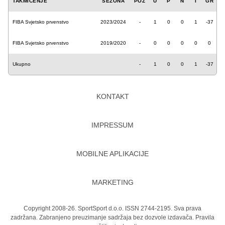
TAKMIČENJE
SEZONA
POZ
U
P
N
I
GR
FIBA Svjetsko prvenstvo
2023/2024
-
1
0
0
1
-37
FIBA Svjetsko prvenstvo
2019/2020
-
0
0
0
0
0
Ukupno
-
1
0
0
1
-37
KONTAKT
IMPRESSUM
MOBILNE APLIKACIJE
MARKETING
Copyright 2008-26. SportSport d.o.o. ISSN 2744-2195. Sva prava
zadržana. Zabranjeno preuzimanje sadržaja bez dozvole izdavača.
Pravila