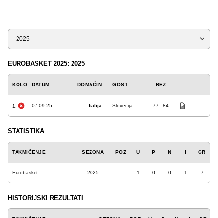
Sezona
EUROBASKET 2025: 2025
KOLO
DATUM
DOMAĆIN
GOST
REZ
07.09.25.
Italija
-
Slovenija
77 : 84
1.
STATISTIKA
TAKMIČENJE
SEZONA
POZ
U
P
N
I
GR
Eurobasket
2025
-
1
0
0
1
-7
HISTORIJSKI REZULTATI