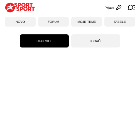
Prijava
Otvori profi
Ot
NOVO
FORUM
MOJE TEME
TABELE
UTAKMICE
IGRAČI