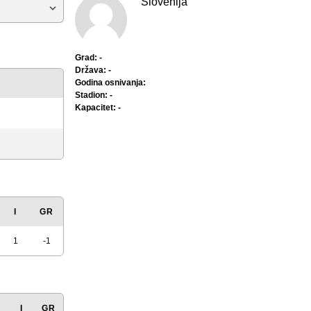
Slovenija
Grad: -
Država: -
Godina osnivanja:
Stadion: -
Kapacitet: -
I
GR
1
-1
I
GR