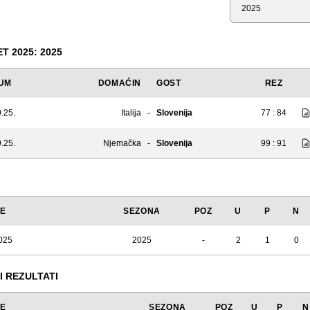
Sezona
 2025: 2025
UM
DOMAĆIN
GOST
REZ
.25.
Italija
-
Slovenija
77 : 84
.25.
Njemačka
-
Slovenija
99 : 91
JE
SEZONA
POZ
U
P
N
025
2025
-
2
1
0
I REZULTATI
JE
SEZONA
POZ
U
P
N