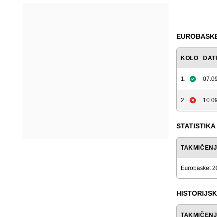
EUROBASKET
KOLO
DAT
1.
07.09
2.
10.09
STATISTIKA
TAKMIČEN
Eurobasket 2
HISTORIJSK
TAKMIČEN