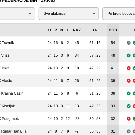
 FEDERACIJE BIH - ZAPAD
Tip
Liga
U
P
N
I
RAZ
+/-
BOD
 Travnik
24
16
6
2
45
61 : 16
54
 Vitez
24
15
3
6
34
57 : 23
48
 Iskra
24
13
2
9
18
47 : 29
41
 Vlašić
24
11
6
7
26
51 : 25
39
 Krajina Cazin
24
11
5
8
6
31 : 25
38
 Kiseljak
24
10
3
11
13
42 : 29
33
 Podgrmeč
24
10
2
12
-28
30 : 58
32
 Rudar Han Bila
24
8
7
9
-2
36 : 38
31