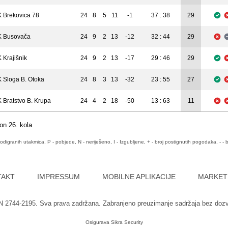
 Brekovica 78
24
8
5
11
-1
37 : 38
29
 Busovača
24
9
2
13
-12
32 : 44
29
 Krajišnik
24
9
2
13
-17
29 : 46
29
 Sloga B. Otoka
24
8
3
13
-32
23 : 55
27
 Bratstvo B. Krupa
24
4
2
18
-50
13 : 63
11
on 26. kola
odigranih utakmica, P - pobjede, N - neriješeno, I - Izgubljene, + - broj postignutih pogodaka, - - b
TAKT
IMPRESSUM
MOBILNE APLIKACIJE
MARKET
SN 2744-2195. Sva prava zadržana. Zabranjeno preuzimanje sadržaja bez doz
Osigurava
Sikra Security