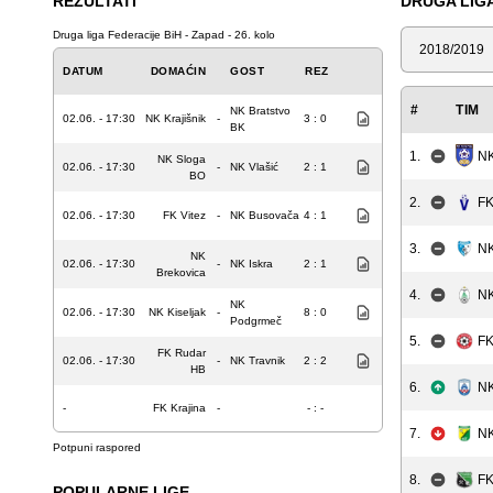
REZULTATI
DRUGA LIGA
Druga liga Federacije BiH - Zapad - 26. kolo
Sezona
DATUM
DOMAĆIN
GOST
REZ
#
TIM
NK Bratstvo
02.06. - 17:30
NK Krajišnik
-
3 : 0
BK
NK
1.
NK Sloga
02.06. - 17:30
-
NK Vlašić
2 : 1
BO
2.
FK
02.06. - 17:30
FK Vitez
-
NK Busovača
4 : 1
3.
NK
NK
02.06. - 17:30
-
NK Iskra
2 : 1
Brekovica
4.
NK
NK
02.06. - 17:30
NK Kiseljak
-
8 : 0
Podgrmeč
5.
FK
FK Rudar
02.06. - 17:30
-
NK Travnik
2 : 2
HB
6.
NK
-
FK Krajina
-
- : -
7.
NK
Potpuni raspored
8.
FK
POPULARNE LIGE