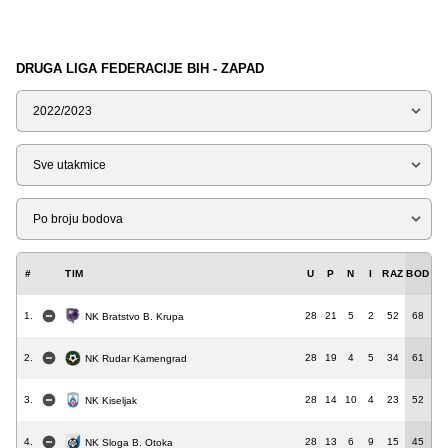
DRUGA LIGA FEDERACIJE BIH - ZAPAD
Sezona
Tip
Liga
#
TIM
U
P
N
I
RAZ
BOD
1.
28
21
5
2
52
68
NK Bratstvo B. Krupa
2.
28
19
4
5
34
61
NK Rudar Kamengrad
3.
28
14
10
4
23
52
NK Kiseljak
4.
28
13
6
9
15
45
NK Sloga B. Otoka