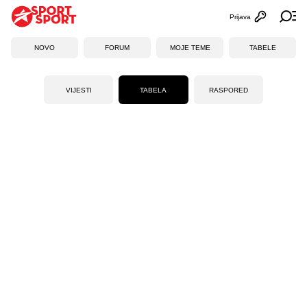
Prijava
Otvori profi
Ot
NOVO
FORUM
MOJE TEME
TABELE
VIJESTI
TABELA
RASPORED