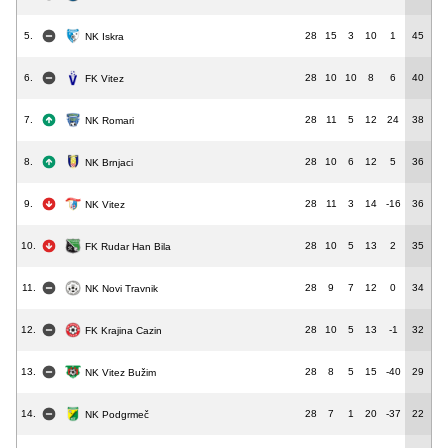
5.
28
15
3
10
1
45
NK Iskra
6.
28
10
10
8
6
40
FK Vitez
7.
28
11
5
12
24
38
NK Romari
8.
28
10
6
12
5
36
NK Brnjaci
9.
28
11
3
14
-16
36
NK Vitez
10.
28
10
5
13
2
35
FK Rudar Han Bila
11.
28
9
7
12
0
34
NK Novi Travnik
12.
28
10
5
13
-1
32
FK Krajina Cazin
13.
28
8
5
15
-40
29
NK Vitez Bužim
14.
28
7
1
20
-37
22
NK Podgrmeč