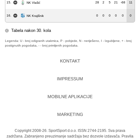
15.
28
2
5
21
-68
11
NK Vlašić
16.
0
0
0
0
0
0
NK Krajišnik
Tabela nakon 30. kola
Legenda: U - broj odigranih utakmica, P - pobjede, N - neriješeno, I - Izgubljene, + - broj
postignutih pogodaka, - - broj primljenih pogodaka.
KONTAKT
IMPRESSUM
MOBILNE APLIKACIJE
MARKETING
Copyright 2008-26. SportSport d.o.o. ISSN 2744-2195. Sva prava
zadržana. Zabranjeno preuzimanje sadržaja bez dozvole izdavača.
Pravila