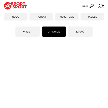
Prijava
Otvori profi
Ot
NOVO
FORUM
MOJE TEME
TABELE
VIJESTI
UTAKMICE
IGRAČI