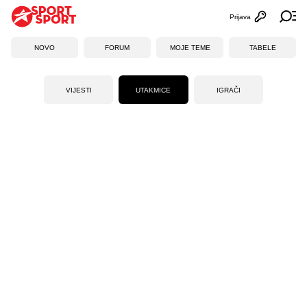
Prijava
Otvori profi
Ot
NOVO
FORUM
MOJE TEME
TABELE
VIJESTI
UTAKMICE
IGRAČI