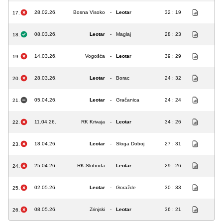
28.02.26.
Bosna Visoko
-
Leotar
32 : 19
17.
08.03.26.
Leotar
-
Maglaj
28 : 23
18.
14.03.26.
Vogošća
-
Leotar
39 : 29
19.
28.03.26.
Leotar
-
Borac
24 : 32
20.
05.04.26.
Leotar
-
Gračanica
24 : 24
21.
11.04.26.
RK Krivaja
-
Leotar
34 : 26
22.
18.04.26.
Leotar
-
Sloga Doboj
27 : 31
23.
25.04.26.
RK Sloboda
-
Leotar
29 : 26
24.
02.05.26.
Leotar
-
Goražde
30 : 33
25.
08.05.26.
Zrinjski
-
Leotar
36 : 21
26.