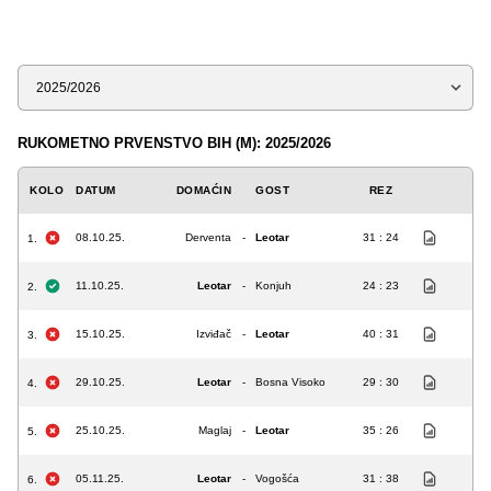
Sezona
RUKOMETNO PRVENSTVO BIH (M): 2025/2026
KOLO
DATUM
DOMAĆIN
GOST
REZ
08.10.25.
Derventa
-
Leotar
31 : 24
1.
11.10.25.
Leotar
-
Konjuh
24 : 23
2.
15.10.25.
Izviđač
-
Leotar
40 : 31
3.
29.10.25.
Leotar
-
Bosna Visoko
29 : 30
4.
25.10.25.
Maglaj
-
Leotar
35 : 26
5.
05.11.25.
Leotar
-
Vogošća
31 : 38
6.