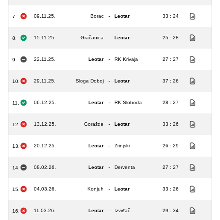
09.11.25.
Borac
-
Leotar
33 : 24
7.
15.11.25.
Gračanica
-
Leotar
25 : 28
8.
22.11.25.
Leotar
-
RK Krivaja
27 : 27
9.
29.11.25.
Sloga Doboj
-
Leotar
37 : 26
10.
06.12.25.
Leotar
-
RK Sloboda
28 : 27
11.
13.12.25.
Goražde
-
Leotar
33 : 26
12.
20.12.25.
Leotar
-
Zrinjski
26 : 29
13.
08.02.26.
Leotar
-
Derventa
27 : 27
14.
04.03.26.
Konjuh
-
Leotar
33 : 26
15.
11.03.26.
Leotar
-
Izviđač
29 : 34
16.