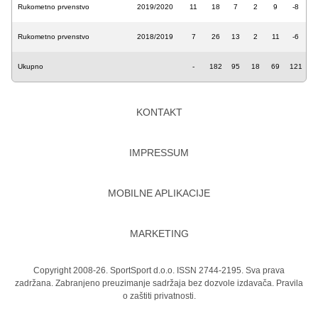
Rukometno prvenstvo
2019/2020
11
18
7
2
9
-8
Rukometno prvenstvo
2018/2019
7
26
13
2
11
-6
Ukupno
-
182
95
18
69
121
KONTAKT
IMPRESSUM
MOBILNE APLIKACIJE
MARKETING
Copyright 2008-26. SportSport d.o.o. ISSN 2744-2195. Sva prava
zadržana. Zabranjeno preuzimanje sadržaja bez dozvole izdavača.
Pravila
o zaštiti privatnosti.