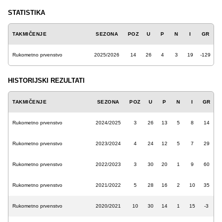
STATISTIKA
TAKMIČENJE
SEZONA
POZ
U
P
N
I
GR
Rukometno prvenstvo
2025/2026
14
26
4
3
19
-129
HISTORIJSKI REZULTATI
TAKMIČENJE
SEZONA
POZ
U
P
N
I
GR
Rukometno prvenstvo
2024/2025
3
26
13
5
8
14
Rukometno prvenstvo
2023/2024
4
24
12
5
7
29
Rukometno prvenstvo
2022/2023
3
30
20
1
9
60
Rukometno prvenstvo
2021/2022
5
28
16
2
10
35
Rukometno prvenstvo
2020/2021
10
30
14
1
15
-3