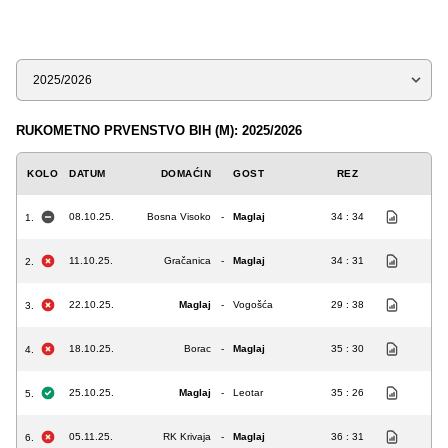
Sezona
RUKOMETNO PRVENSTVO BIH (M): 2025/2026
KOLO
DATUM
DOMAĆIN
GOST
REZ
08.10.25.
Bosna Visoko
-
Maglaj
34 : 34
1.
11.10.25.
Gračanica
-
Maglaj
34 : 31
2.
22.10.25.
Maglaj
-
Vogošća
29 : 38
3.
18.10.25.
Borac
-
Maglaj
35 : 30
4.
25.10.25.
Maglaj
-
Leotar
35 : 26
5.
05.11.25.
RK Krivaja
-
Maglaj
36 : 31
6.