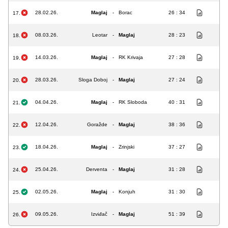
28.02.26.
Maglaj
-
Borac
26 : 34
17.
08.03.26.
Leotar
-
Maglaj
28 : 23
18.
14.03.26.
Maglaj
-
RK Krivaja
27 : 28
19.
28.03.26.
Sloga Doboj
-
Maglaj
27 : 24
20.
04.04.26.
Maglaj
-
RK Sloboda
40 : 31
21.
12.04.26.
Goražde
-
Maglaj
38 : 36
22.
18.04.26.
Maglaj
-
Zrinjski
37 : 27
23.
25.04.26.
Derventa
-
Maglaj
31 : 28
24.
02.05.26.
Maglaj
-
Konjuh
31 : 30
25.
09.05.26.
Izviđač
-
Maglaj
51 : 39
26.