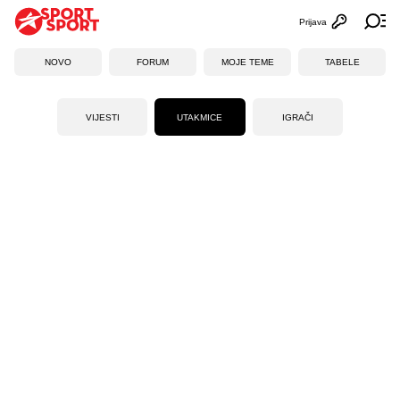
Prijava
Otvori profi
Ot
NOVO
FORUM
MOJE TEME
TABELE
VIJESTI
UTAKMICE
IGRAČI