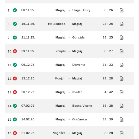
08.11.25.
Maglaj
-
Sloga Doboj
30 : 26
7.
15.11.25.
RK Sloboda
-
Maglaj
23 : 25
8.
21.11.25.
Maglaj
-
Goražde
29 : 25
9.
29.11.25.
Zrinjski
-
Maglaj
30 : 27
10.
06.12.25.
Maglaj
-
Derventa
34 : 23
11.
13.12.25.
Konjuh
-
Maglaj
29 : 28
12.
20.12.25.
Maglaj
-
Izviđač
34 : 42
13.
07.02.26.
Maglaj
-
Bosna Visoko
36 : 28
14.
14.02.26.
Maglaj
-
Gračanica
33 : 30
15.
21.02.26.
Vogošća
-
Maglaj
33 : 28
16.