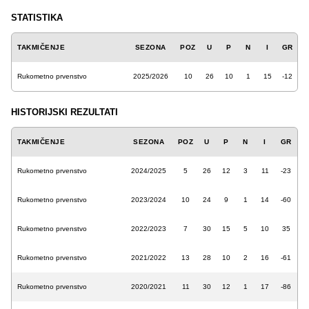
STATISTIKA
TAKMIČENJE
SEZONA
POZ
U
P
N
I
GR
Rukometno prvenstvo
2025/2026
10
26
10
1
15
-12
HISTORIJSKI REZULTATI
TAKMIČENJE
SEZONA
POZ
U
P
N
I
GR
Rukometno prvenstvo
2024/2025
5
26
12
3
11
-23
Rukometno prvenstvo
2023/2024
10
24
9
1
14
-60
Rukometno prvenstvo
2022/2023
7
30
15
5
10
35
Rukometno prvenstvo
2021/2022
13
28
10
2
16
-61
Rukometno prvenstvo
2020/2021
11
30
12
1
17
-86