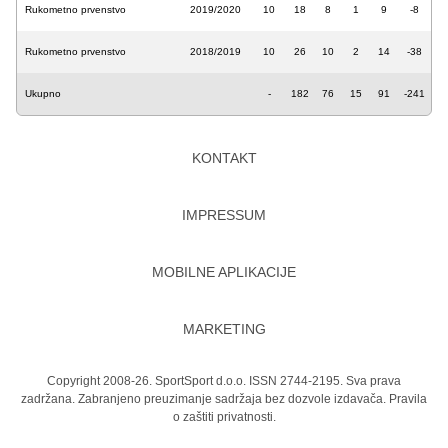
Rukometno prvenstvo
2019/2020
10
18
8
1
9
-8
Rukometno prvenstvo
2018/2019
10
26
10
2
14
-38
Ukupno
-
182
76
15
91
-241
KONTAKT
IMPRESSUM
MOBILNE APLIKACIJE
MARKETING
Copyright 2008-26. SportSport d.o.o. ISSN 2744-2195. Sva prava
zadržana. Zabranjeno preuzimanje sadržaja bez dozvole izdavača.
Pravila
o zaštiti privatnosti.