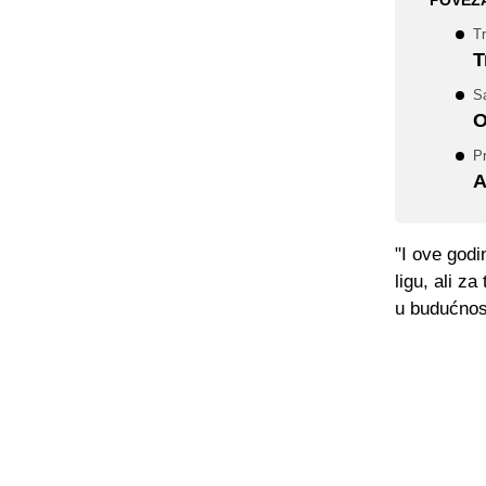
POVEZ
Tr
T
Sa
O
P
A
"I ove god
ligu, ali z
u budućnost