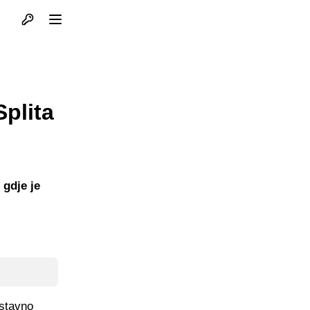
Otvori profil
Otvori meni
plita
 gdje je
ostavno