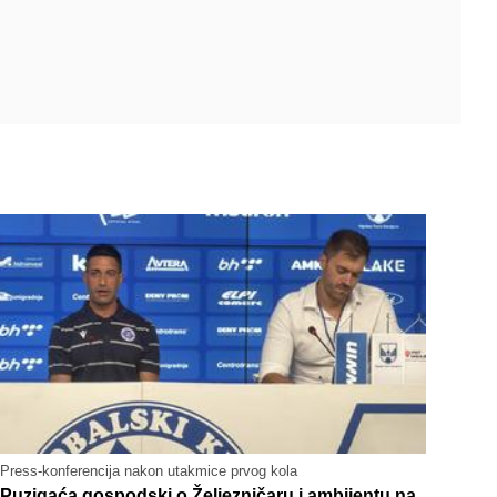
Press-konferencija nakon utakmice prvog kola
Puzigaća gospodski o Željezničaru i ambijentu na