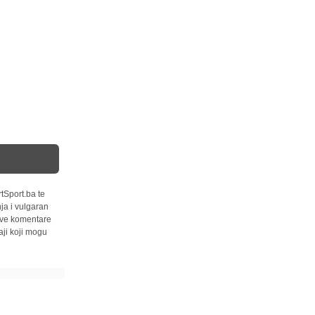
tSport.ba te
ja i vulgaran
 sve komentare
ji koji mogu