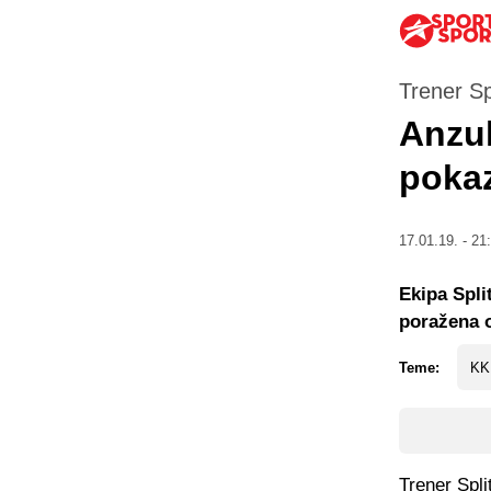
Trener Sp
Anzul
pokaz
17.01.19. - 21
Ekipa Spli
poražena 
Teme:
KK 
Trener Spli