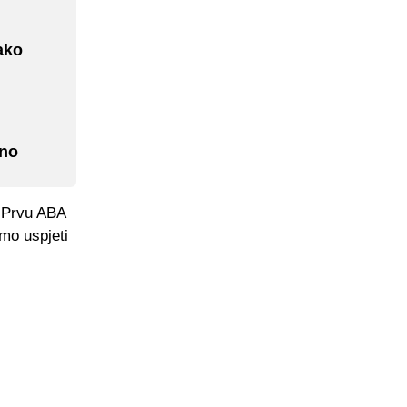
ako
vno
u Prvu ABA
emo uspjeti