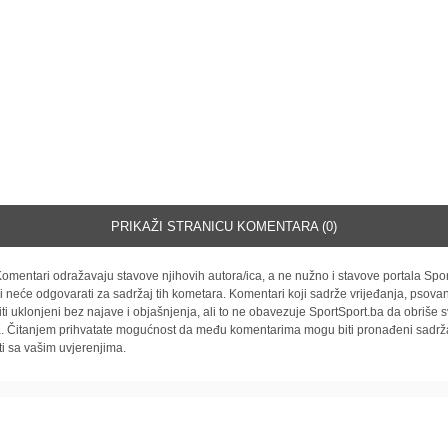
PRIKAŽI STRANICU KOMENTARA (0)
omentari odražavaju stavove njihovih autora/ica, a ne nužno i stavove portala Spor
i neće odgovarati za sadržaj tih kometara. Komentari koji sadrže vrijeđanja, psovan
iti uklonjeni bez najave i objašnjenja, ali to ne obavezuje SportSport.ba da obriše
la. Čitanjem prihvatate mogućnost da među komentarima mogu biti pronađeni sadrža
ti sa vašim uvjerenjima.