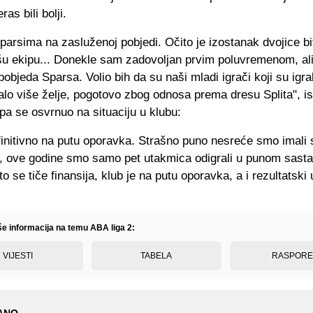
as bili bolji.
parsima na zasluženoj pobjedi. Očito je izostanak dvojice bi
šu ekipu... Donekle sam zadovoljan prvim poluvremenom, ali
objeda Sparsa. Volio bih da su naši mladi igrači koji su igral
lo više želje, pogotovo zbog odnosa prema dresu Splita", is
pa se osvrnuo na situaciju u klubu:
efinitivno na putu oporavka. Strašno puno nesreće smo imali 
 ove godine smo samo pet utakmica odigrali u punom sasta
o se tiče finansija, klub je na putu oporavka, a i rezultatski
iše informacija na temu ABA liga 2:
VIJESTI
TABELA
RASPOR