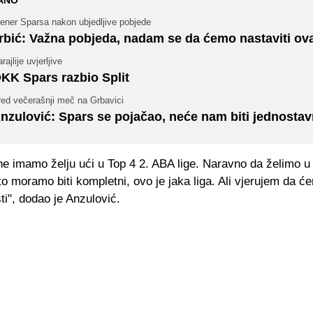
ANO
ener Sparsa nakon ubjedljive pobjede
rbić: Važna pobjeda, nadam se da ćemo nastaviti ov
rajlije uvjerljive
KK Spars razbio Split
red večerašnji meč na Grbavici
nzulović: Spars se pojačao, neće nam biti jednosta
ine imamo želju ući u Top 4 2. ABA lige. Naravno da želimo 
a to moramo biti kompletni, ovo je jaka liga. Ali vjerujem da ć
i", dodao je Anzulović.