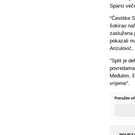
Sparsi večer
"Čestitke S
šokirao na
zaslužena p
pokazali ma
Anzulović, 
"Split je d
povredama,
Međutim, št
vrijeme".
Potražite v