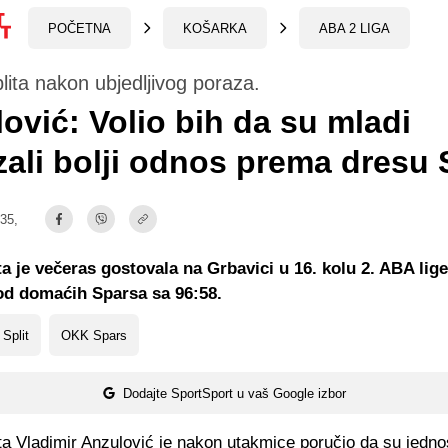
POČETNA
KOŠARKA
ABA 2 LIGA
lita nakon ubjedljivog poraza.
ović: Volio bih da su mladi
ali bolji odnos prema dresu S
:35,
ta je večeras gostovala na Grbavici u 16. kolu 2. ABA lige
od domaćih Sparsa sa 96:58.
Split
OKK Spars
Dodajte SportSport u vaš Google izbor
ta Vladimir Anzulović je nakon utakmice poručio da su jedn