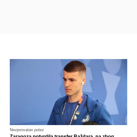
Nevjerovatan potez
Zaragoza potvrdila transfer Baždara, pa zbog