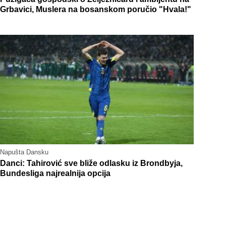
Grbavici, Muslera na bosanskom poručio "Hvala!"
Napušta Dansku
Danci: Tahirović sve bliže odlasku iz Brondbyja,
Bundesliga najrealnija opcija