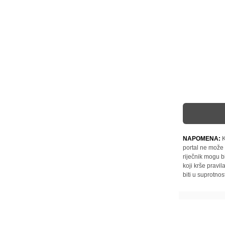
NAPOMENA:
K
portal ne može 
riječnik mogu b
koji krše pravi
biti u suprotnos