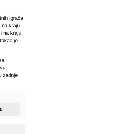
tnih igrača
 na kraju
i na kraju
takao je
sa
vu.
 u zadnje
ED