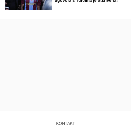
ugovora s Turcima je otkrivena!
KONTAKT