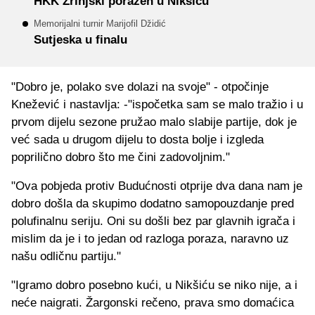
HKK Zrinjski poražen u Nikšiću
Memorijalni turnir Marijofil Džidić
Sutjeska u finalu
"Dobro je, polako sve dolazi na svoje" - otpočinje
Knežević i nastavlja: -"ispočetka sam se malo tražio i u
prvom dijelu sezone pružao malo slabije partije, dok je
već sada u drugom dijelu to dosta bolje i izgleda
poprilično dobro što me čini zadovoljnim."
"Ova pobjeda protiv Budućnosti otprije dva dana nam je
dobro došla da skupimo dodatno samopouzdanje pred
polufinalnu seriju. Oni su došli bez par glavnih igrača i
mislim da je i to jedan od razloga poraza, naravno uz
našu odličnu partiju."
"Igramo dobro posebno kući, u Nikšiću se niko nije, a i
neće naigrati. Žargonski rečeno, prava smo domaćica