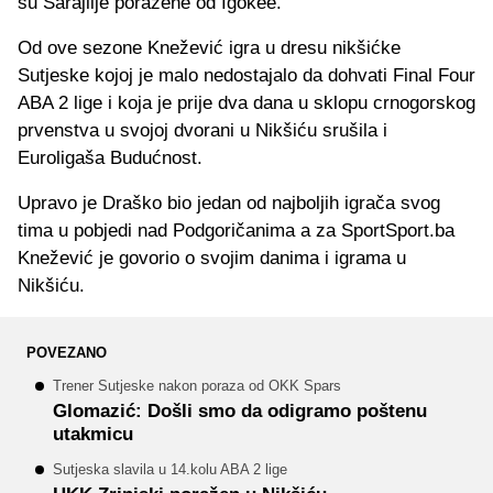
su Sarajlije poražene od Igokee.
Od ove sezone Knežević igra u dresu nikšićke
Sutjeske kojoj je malo nedostajalo da dohvati Final Four
ABA 2 lige i koja je prije dva dana u sklopu crnogorskog
prvenstva u svojoj dvorani u Nikšiću srušila i
Euroligaša Budućnost.
Upravo je Draško bio jedan od najboljih igrača svog
tima u pobjedi nad Podgoričanima a za SportSport.ba
Knežević je govorio o svojim danima i igrama u
Nikšiću.
POVEZANO
Trener Sutjeske nakon poraza od OKK Spars
Glomazić: Došli smo da odigramo poštenu
utakmicu
Sutjeska slavila u 14.kolu ABA 2 lige