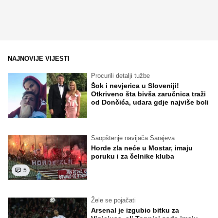
NAJNOVIJE VIJESTI
Procurili detalji tužbe
Šok i nevjerica u Sloveniji!
Otkriveno šta bivša zaručnica traži
od Dončića, udara gdje najviše boli
Saopštenje navijača Sarajeva
Horde zla neće u Mostar, imaju
poruku i za čelnike kluba
5
Žele se pojačati
Arsenal je izgubio bitku za