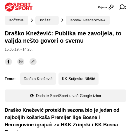
Prijava
Otvori profi
Ot
POČETNA
KOŠARKA
BOSNA I HERCEGOVINA
Draško Knežević: Publika me zavoljela, to
valjda nešto govori o svemu
15.05.19. - 14:25,
Teme:
Draško Knežević
KK Sutjeska Nikšić
Dodajte SportSport u vaš Google izbor
Draško Knežević proteklih sezona bio je jedan od
najboljih košarkaša Premijer lige Bosne i
Hercegovine igrajući za HKK Zrinjski i KK Bosna