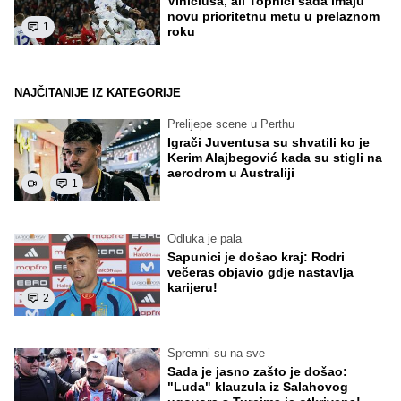
Viniciusa, ali Topnici sada imaju
novu prioritetnu metu u prelaznom
1
roku
NAJČITANIJE IZ KATEGORIJE
Prelijepe scene u Perthu
Igrači Juventusa su shvatili ko je
Kerim Alajbegović kada su stigli na
aerodrom u Australiji
1
Odluka je pala
Sapunici je došao kraj: Rodri
večeras objavio gdje nastavlja
karijeru!
2
Spremni su na sve
Sada je jasno zašto je došao:
"Luda" klauzula iz Salahovog