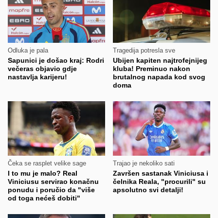
Odluka je pala
Tragedija potresla sve
Sapunici je došao kraj: Rodri
Ubijen kapiten najtrofejnijeg
večeras objavio gdje
kluba! Preminuo nakon
nastavlja karijeru!
brutalnog napada kod svog
doma
Čeka se rasplet velike sage
Trajao je nekoliko sati
I to mu je malo? Real
Završen sastanak Viniciusa i
Viniciusu servirao konačnu
čelnika Reala, "procurili" su
ponudu i poručio da "više
apsolutno svi detalji!
od toga nećeš dobiti"