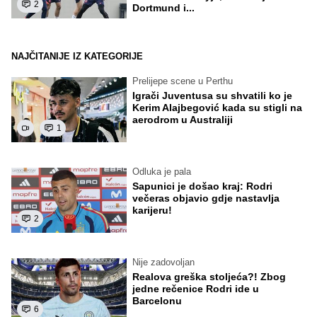
2
Dortmund i...
NAJČITANIJE IZ KATEGORIJE
Prelijepe scene u Perthu
Igrači Juventusa su shvatili ko je
Kerim Alajbegović kada su stigli na
aerodrom u Australiji
1
Odluka je pala
Sapunici je došao kraj: Rodri
večeras objavio gdje nastavlja
karijeru!
2
Nije zadovoljan
Realova greška stoljeća?! Zbog
jedne rečenice Rodri ide u
Barcelonu
6