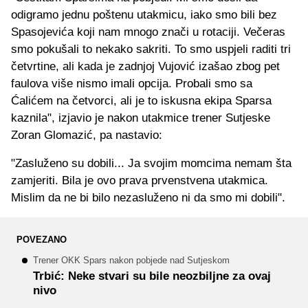
odigramo jednu poštenu utakmicu, iako smo bili bez
Spasojevića koji nam mnogo znači u rotaciji. Večeras
smo pokušali to nekako sakriti. To smo uspjeli raditi tri
četvrtine, ali kada je zadnjoj Vujović izašao zbog pet
faulova više nismo imali opcija. Probali smo sa
Ćalićem na četvorci, ali je to iskusna ekipa Sparsa
kaznila", izjavio je nakon utakmice trener Sutjeske
Zoran Glomazić, pa nastavio:
"Zasluženo su dobili... Ja svojim momcima nemam šta
zamjeriti. Bila je ovo prava prvenstvena utakmica.
Mislim da ne bi bilo nezasluženo ni da smo mi dobili".
POVEZANO
Trener OKK Spars nakon pobjede nad Sutjeskom
Trbić: Neke stvari su bile neozbiljne za ovaj
nivo