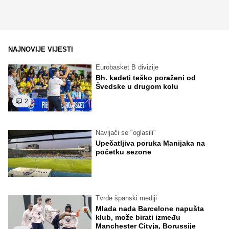
NAJNOVIJE VIJESTI
Eurobasket B divizije
Bh. kadeti teško poraženi od
Švedske u drugom kolu
2
Navijači se "oglasili"
Upečatljiva poruka Manijaka na
početku sezone
Tvrde španski mediji
Mlada nada Barcelone napušta
klub, može birati između
Manchester Cityja, Borussije