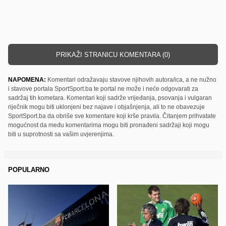
PRIKAŽI STRANICU KOMENTARA (0)
NAPOMENA:
Komentari odražavaju stavove njihovih autora/ica, a ne nužno
i stavove portala SportSport.ba te portal ne može i neće odgovarati za
sadržaj tih kometara. Komentari koji sadrže vrijeđanja, psovanja i vulgaran
riječnik mogu biti uklonjeni bez najave i objašnjenja, ali to ne obavezuje
SportSport.ba da obriše sve komentare koji krše pravila. Čitanjem prihvatate
mogućnost da među komentarima mogu biti pronađeni sadržaji koji mogu
biti u suprotnosti sa vašim uvjerenjima.
POPULARNO