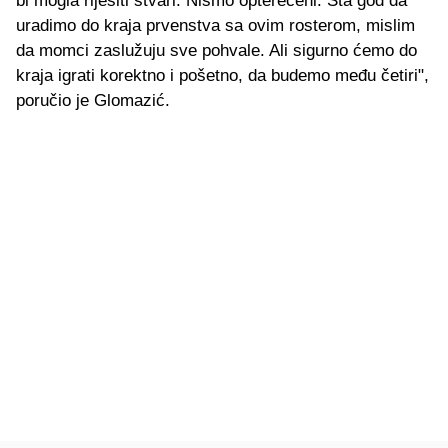
bi mogla riješiti stvari. Nismo opterećeni. Šta god da
uradimo do kraja prvenstva sa ovim rosterom, mislim
da momci zaslužuju sve pohvale. Ali sigurno ćemo do
kraja igrati korektno i pošetno, da budemo među četiri",
poručio je Glomazić.