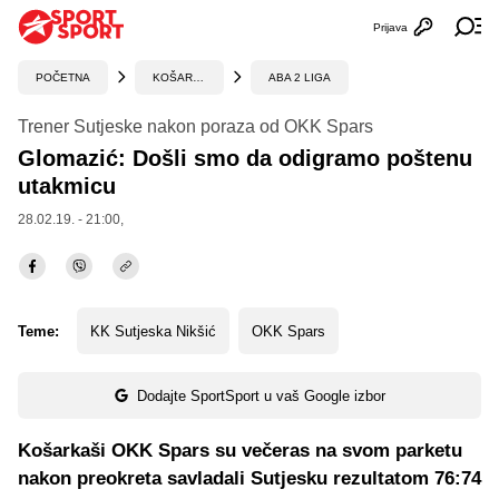
Prijava
Otvori profi
Ot
POČETNA
KOŠARKA
ABA 2 LIGA
Trener Sutjeske nakon poraza od OKK Spars
Glomazić: Došli smo da odigramo poštenu
utakmicu
28.02.19. - 21:00,
Teme:
KK Sutjeska Nikšić
OKK Spars
Dodajte SportSport u vaš Google izbor
Košarkaši OKK Spars su večeras na svom parketu
nakon preokreta savladali Sutjesku rezultatom 76:74