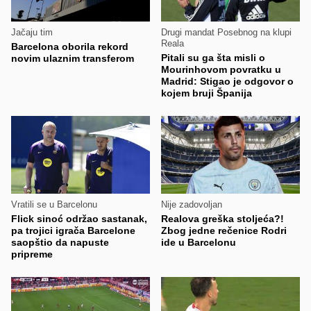
Jačaju tim
Drugi mandat Posebnog na klupi
Reala
Barcelona oborila rekord
Pitali su ga šta misli o
novim ulaznim transferom
Mourinhovom povratku u
Madrid: Stigao je odgovor o
kojem bruji Španija
Vratili se u Barcelonu
Nije zadovoljan
Flick sinoć održao sastanak,
Realova greška stoljeća?!
pa trojici igrača Barcelone
Zbog jedne rečenice Rodri
saopštio da napuste
ide u Barcelonu
pripreme