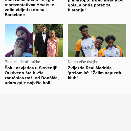
reprezentativca Hrvatske
gola, a onda potez za
volio vidjeti u dresu
historiju!
Barcelone
Procurili detalji tužbe
Nema više dvojbe
Šok i nevjerica u Sloveniji!
Zvijezda Real Madrida
Otkriveno šta bivša
'prelomila': "Želim napustiti
zaručnica traži od Dončića,
klub"
udara gdje najviše boli