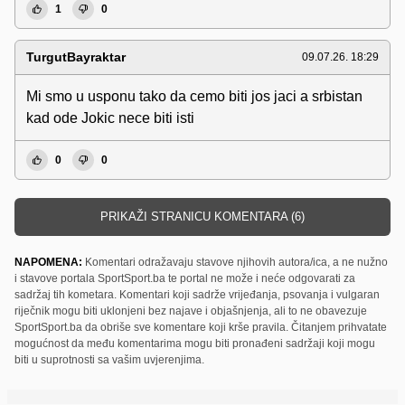
1
0
TurgutBayraktar
09.07.26. 18:29
Mi smo u usponu tako da cemo biti jos jaci a srbistan
kad ode Jokic nece biti isti
0
0
PRIKAŽI STRANICU KOMENTARA (6)
NAPOMENA:
Komentari odražavaju stavove njihovih autora/ica, a ne nužno
i stavove portala SportSport.ba te portal ne može i neće odgovarati za
sadržaj tih kometara. Komentari koji sadrže vrijeđanja, psovanja i vulgaran
riječnik mogu biti uklonjeni bez najave i objašnjenja, ali to ne obavezuje
SportSport.ba da obriše sve komentare koji krše pravila. Čitanjem prihvatate
mogućnost da među komentarima mogu biti pronađeni sadržaji koji mogu
biti u suprotnosti sa vašim uvjerenjima.