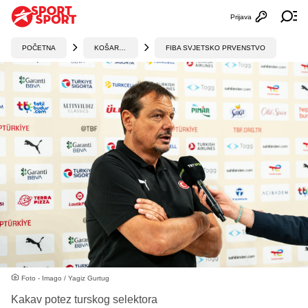
Prijava
Otvori profi
Ot
POČETNA
KOŠARKA
FIBA SVJETSKO PRVENSTVO
Foto - Imago / Yagiz Gurtug
Kakav potez turskog selektora