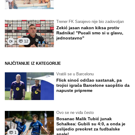
Trener FK Sarajevo nije bio zadovoljan
Zekić jasan nakon kiksa protiv
Radnika! "Pucali smo si u glavu,
jednostavno"
12
NAJČITANIJE IZ KATEGORIJE
Vratili se u Barcelonu
Flick sinoć održao sastanak, pa
trojici igrača Barcelone saopštio da
napuste pripreme
Ovo se ne viđa često
Bosanac Malik Tubić junak
Schalkea: Gubili su 4:0, a onda je
uslijedio preokret za fudbalske
1
anale!