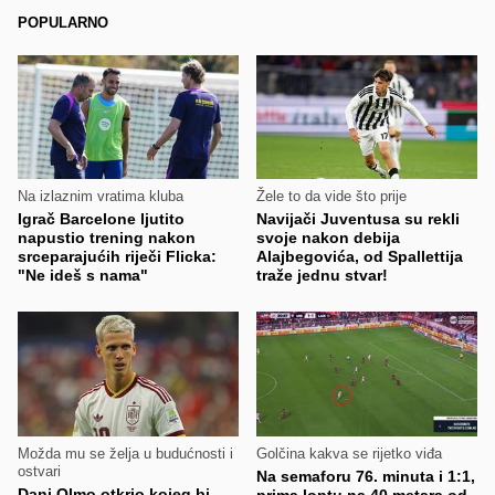
POPULARNO
Na izlaznim vratima kluba
Žele to da vide što prije
Igrač Barcelone ljutito
Navijači Juventusa su rekli
napustio trening nakon
svoje nakon debija
srceparajućih riječi Flicka:
Alajbegovića, od Spallettija
"Ne ideš s nama"
traže jednu stvar!
Možda mu se želja u budućnosti i
Golčina kakva se rijetko viđa
ostvari
Na semaforu 76. minuta i 1:1,
Dani Olmo otkrio kojeg bi
prima loptu na 40 metara od