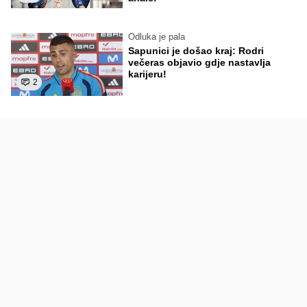
Odluka je pala
Sapunici je došao kraj: Rodri
večeras objavio gdje nastavlja
karijeru!
2