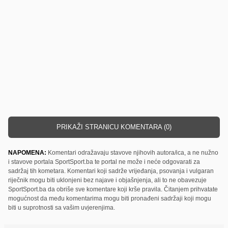
PRIKAŽI STRANICU KOMENTARA (0)
NAPOMENA:
Komentari odražavaju stavove njihovih autora/ica, a ne nužno
i stavove portala SportSport.ba te portal ne može i neće odgovarati za
sadržaj tih kometara. Komentari koji sadrže vrijeđanja, psovanja i vulgaran
riječnik mogu biti uklonjeni bez najave i objašnjenja, ali to ne obavezuje
SportSport.ba da obriše sve komentare koji krše pravila. Čitanjem prihvatate
mogućnost da među komentarima mogu biti pronađeni sadržaji koji mogu
biti u suprotnosti sa vašim uvjerenjima.