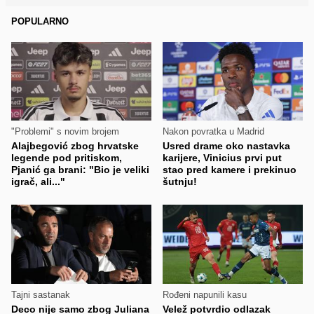
POPULARNO
"Problemi" s novim brojem
Nakon povratka u Madrid
Alajbegović zbog hrvatske
Usred drame oko nastavka
legende pod pritiskom,
karijere, Vinicius prvi put
Pjanić ga brani: "Bio je veliki
stao pred kamere i prekinuo
igrač, ali..."
šutnju!
Tajni sastanak
Rođeni napunili kasu
Deco nije samo zbog Juliana
Velež potvrdio odlazak