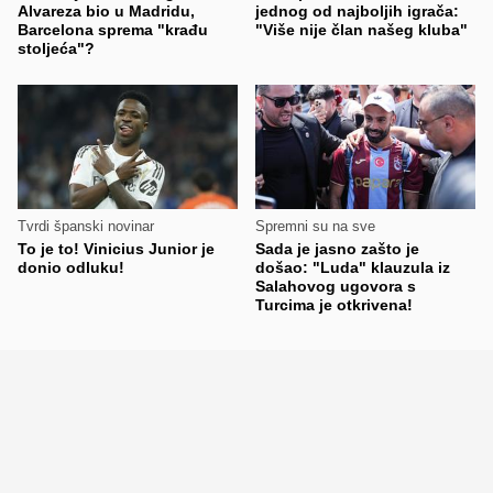
Alvareza bio u Madridu,
jednog od najboljih igrača:
Barcelona sprema "krađu
"Više nije član našeg kluba"
stoljeća"?
Tvrdi španski novinar
Spremni su na sve
To je to! Vinicius Junior je
Sada je jasno zašto je
donio odluku!
došao: "Luda" klauzula iz
Salahovog ugovora s
Turcima je otkrivena!