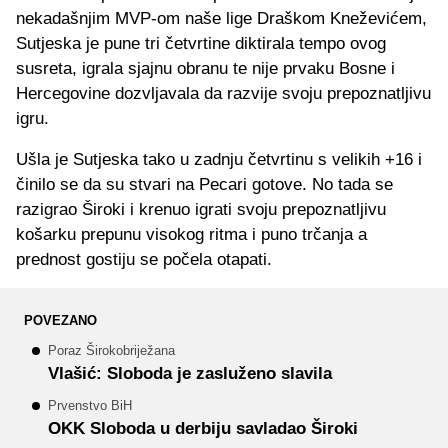
nekadašnjim MVP-om naše lige Draškom Kneževićem,
Sutjeska je pune tri četvrtine diktirala tempo ovog
susreta, igrala sjajnu obranu te nije prvaku Bosne i
Hercegovine dozvljavala da razvije svoju prepoznatljivu
igru.
Ušla je Sutjeska tako u zadnju četvrtinu s velikih +16 i
činilo se da su stvari na Pecari gotove. No tada se
razigrao Široki i krenuo igrati svoju prepoznatljivu
košarku prepunu visokog ritma i puno trčanja a
prednost gostiju se počela otapati.
POVEZANO
Poraz Širokobriježana
Vlašić: Sloboda je zasluženo slavila
Prvenstvo BiH
OKK Sloboda u derbiju savladao Široki