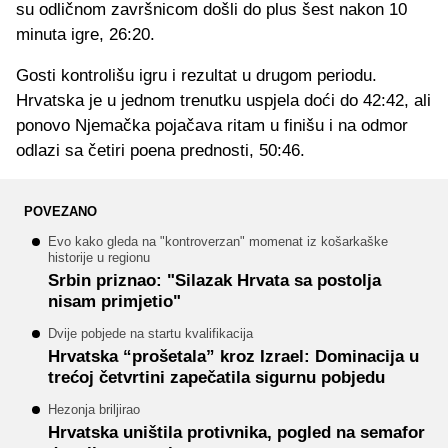
su odličnom završnicom došli do plus šest nakon 10
minuta igre, 26:20.
Gosti kontrolišu igru i rezultat u drugom periodu.
Hrvatska je u jednom trenutku uspjela doći do 42:42, ali
ponovo Njemačka pojačava ritam u finišu i na odmor
odlazi sa četiri poena prednosti, 50:46.
POVEZANO
Evo kako gleda na "kontroverzan" momenat iz košarkaške
historije u regionu
Srbin priznao: "Silazak Hrvata sa postolja
nisam primjetio"
Dvije pobjede na startu kvalifikacija
Hrvatska “prošetala” kroz Izrael: Dominacija u
trećoj četvrtini zapečatila sigurnu pobjedu
Hezonja briljirao
Hrvatska uništila protivnika, pogled na semafor