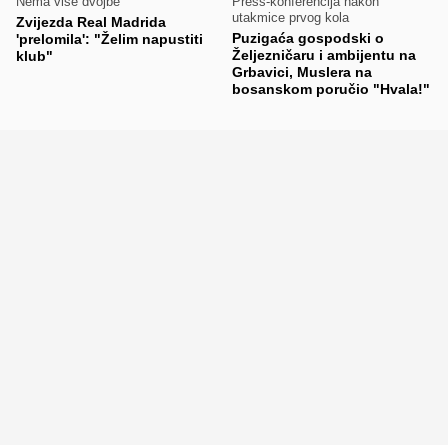
Nema više dvojbe
Press-konferencija nakon
utakmice prvog kola
Zvijezda Real Madrida
Puzigaća gospodski o
'prelomila': "Želim napustiti
Željezničaru i ambijentu na
klub"
Grbavici, Muslera na
bosanskom poručio "Hvala!"