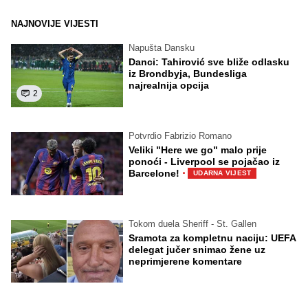
NAJNOVIJE VIJESTI
Napušta Dansku
Danci: Tahirović sve bliže odlasku
iz Brondbyja, Bundesliga
najrealnija opcija
2
Potvrdio Fabrizio Romano
Veliki "Here we go" malo prije
ponoći - Liverpool se pojačao iz
·
Barcelone!
UDARNA VIJEST
Tokom duela Sheriff - St. Gallen
Sramota za kompletnu naciju: UEFA
delegat jučer snimao žene uz
neprimjerene komentare