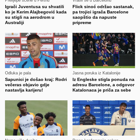
Prelijepe scene u Perthu
Vratili se u Barcelonu
Igrači Juventusa su shvatili
Flick sinoć održao sastanak,
ko je Kerim Alajbegović kada
pa trojici igrača Barcelone
su stigli na aerodrom u
saopštio da napuste
Australiji
pripreme
Odluka je pala
Jasna poruka iz Katalonije
Sapunici je došao kraj: Rodri
Iz Engleske stigla ponuda na
večeras objavio gdje
adresu Barcelone, a odgovor
nastavlja karijeru!
Katalonaca je priča za sebe