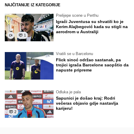
NAJČITANIJE IZ KATEGORIJE
Prelijepe scene u Perthu
Igrači Juventusa su shvatili ko je
Kerim Alajbegović kada su stigli na
aerodrom u Australiji
1
Vratili se u Barcelonu
Flick sinoć održao sastanak, pa
trojici igrača Barcelone saopštio da
napuste pripreme
Odluka je pala
Sapunici je došao kraj: Rodri
večeras objavio gdje nastavlja
karijeru!
2