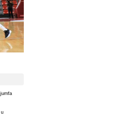
ijumfa
 u