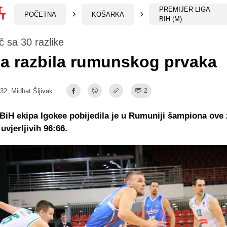
PREMIJER LIGA
POČETNA
KOŠARKA
BIH (M)
č sa 30 razlike
a razbila rumunskog prvaka
:32,
Midhat Šljivak
2
BiH ekipa Igokee pobijedila je u Rumuniji šampiona ove
uvjerljivih 96:66.