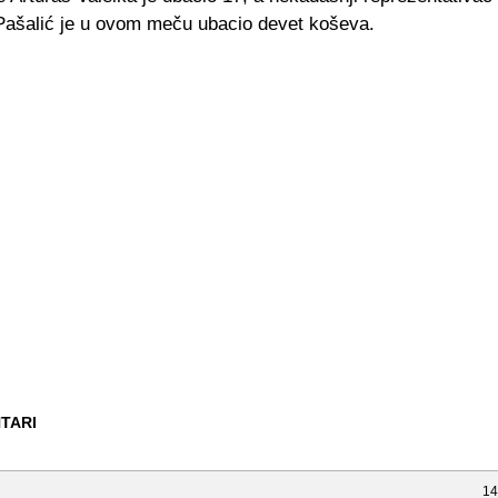
šalić je u ovom meču ubacio devet koševa.
TARI
14