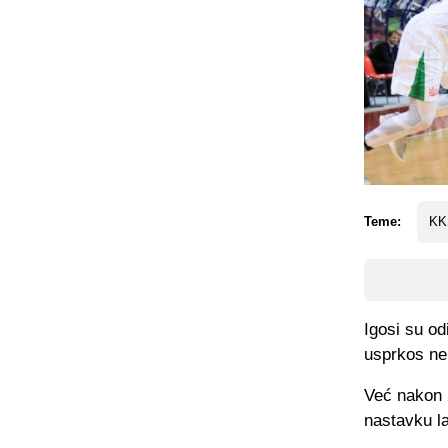
Teme:
KK
Igosi su od
usprkos ne 
Već nakon 2
nastavku la