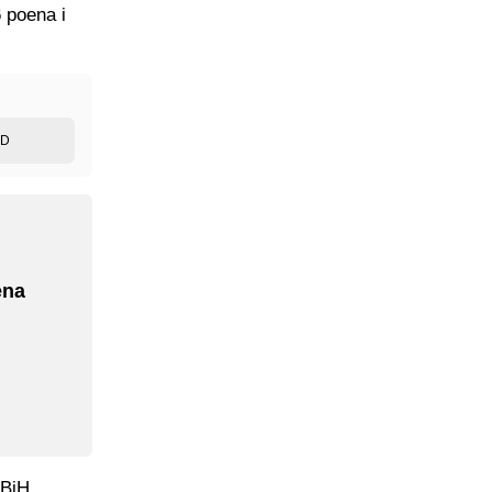
6 poena i
ED
ena
 BiH