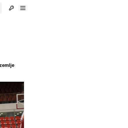
Otvori profil
Otvori meni
 zemlje