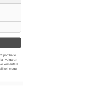
tSport.ba te
ja i vulgaran
 sve komentare
ji koji mogu