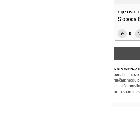
nije ovo b
Sloboda,B
0
NAPOMENA:
K
portal ne može 
riječnik mogu b
koji krše pravi
biti u suprotnos