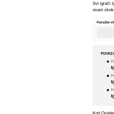
Svi igrači 
osam skoko
Potražite v
POVEZ
Pr
I
Pr
I
Pr
I
Kod Oradee