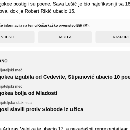
Igokee postigli su poene. Sava Lešić je bio najefikasniji sa 1
va, dok je Robert Rikić ubacio 15.
iše informacija na temu Košarkaško prvenstvo BiH (M):
VIJESTI
TABELA
RASPOR
ANO
ijateljski meč
gokea izgubila od Cedevite, Stipanović ubacio 10 po
ijateljski meč
gokea bolja od Mladosti
ijateljska utakmica
gosi slavili protiv Slobode iz Užica
 Arturas Valeika je ubacio 17, a nekadašnji reprezentativac