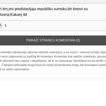
h tim,oni predstavljaju republiku sumsku,bh timovi su
osna,Kakanj itd
1
PRIKAŽI STRANICU KOMENTARA (2)
omentari odražavaju stavove njihovih autora/ica, a ne nužno i stavove portala Spor
i neće odgovarati za sadržaj tih kometara. Komentari koji sadrže vrijeđanja, psovan
iti uklonjeni bez najave i objašnjenja, ali to ne obavezuje SportSport.ba da obriše
la. Čitanjem prihvatate mogućnost da među komentarima mogu biti pronađeni sadrža
ti sa vašim uvjerenjima.