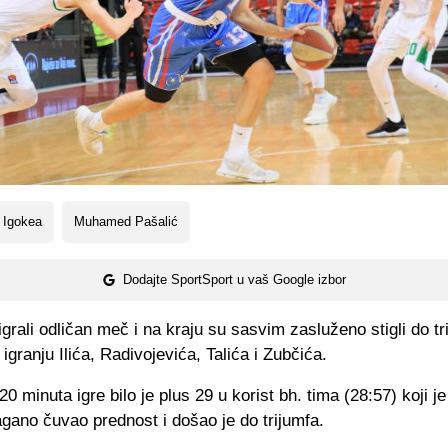
 Igokea
Muhamed Pašalić
Dodajte SportSport u vaš Google izbor
igrali odličan meč i na kraju su sasvim zasluženo stigli do tr
igranju Ilića, Radivojevića, Talića i Zubčića.
0 minuta igre bilo je plus 29 u korist bh. tima (28:57) koji je
gano čuvao prednost i došao je do trijumfa.