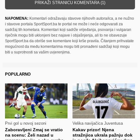
PRIKAŽI STRANICU KOMENTARA (1)
NAPOMENA:
Komentari odražavaju stavove njihovih autora/ica, a ne nužno
i stavove portala SportSport.ba te portal ne može i neće odgovarati za
sadržaj tih kometara. Komentari koji sadrže vrijeđanja, psovanja i vulgaran
riječnik mogu biti uklonjeni bez najave i objašnjenja, ali to ne obavezuje
SportSport.ba da obriše sve komentare koji krše pravila. Čitanjem prihvatate
mogućnost da među komentarima mogu biti pronađeni sadržaji koji mogu
biti u suprotnosti sa vašim uvjerenjima.
POPULARNO
Prvi gol u novoj sezoni
Velika navijačica Juventusa
Zaboravljeni Zmaj se vratio
Kakav prizor! Njena
na scenu: Želi nazad u
stražnjica ukrala pažnju dok