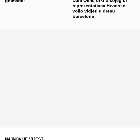
Dani Olmo otkrio kojeg bi
golmana!
reprezentativca Hrvatske
volio vidjeti u dresu
Barcelone
NAJNOVIJE VIJESTI