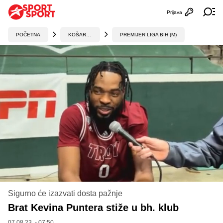
Prijava
Otvori profi
Ot
POČETNA
KOŠARKA
PREMIJER LIGA BIH (M)
Sigurno će izazvati dosta pažnje
Brat Kevina Puntera stiže u bh. klub
07.08.23. - 07:50,