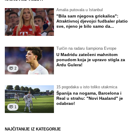
Amalia putovala u Istanbul
"Bila sam njegova grickalica":
Atraktivnoj djevojci fudbaler platio
sve, njeno je bilo samo da...
Turčin na radaru šampiona Evrope
U Madridu zatečeni mahnitom
ponudom koja je upravo stigla za
Ardu Gulera!
2
15 pogodaka u isto toliko utakmica
Španija na nogama, Barcelona i
Real u strahu: "Novi Haaland" je
odabrao!
1
NAJČITANIJE IZ KATEGORIJE