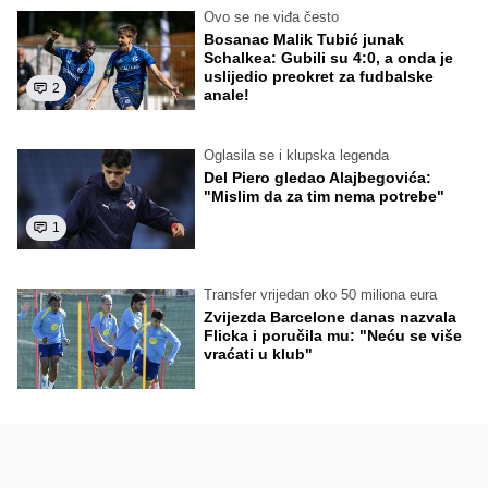
Ovo se ne viđa često
Bosanac Malik Tubić junak
Schalkea: Gubili su 4:0, a onda je
uslijedio preokret za fudbalske
2
anale!
Oglasila se i klupska legenda
Del Piero gledao Alajbegovića:
"Mislim da za tim nema potrebe"
1
Transfer vrijedan oko 50 miliona eura
Zvijezda Barcelone danas nazvala
Flicka i poručila mu: "Neću se više
vraćati u klub"