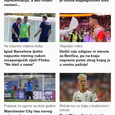
reprezentaciju, a ako ovako
je nosila Alajbegovićev dres
nastavi...
Na izlaznim vratima kluba
Objavljen video
Igrač Barcelone ljutito
Dedić nije odigrao ni minute
napustio trening nakon
za Benficu, pa na kraju
srceparajućih riječi Flicka:
napravio potez zbog kojeg je
"Ne ideš s nama"
u centru pažnje!
Potpisat će ugovor na dvije godine
Možda mu se želja u budućnosti i
ostvari
Manchester City ima novog