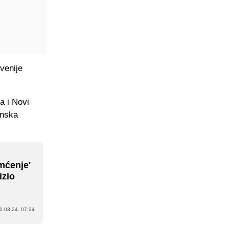
venije
a i Novi
anska
mćenje'
izio
0.03.24. 07:24