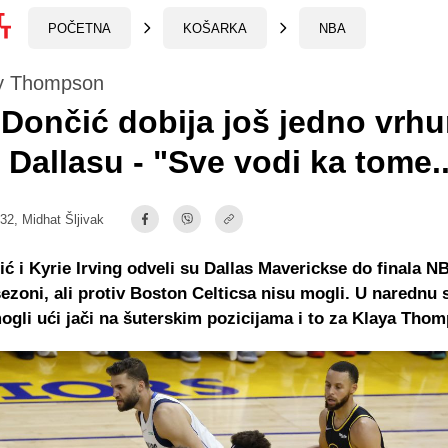
POČETNA
KOŠARKA
NBA
ay Thompson
Dončić dobija još jedno vrh
 Dallasu - "Sve vodi ka tome..
:32,
Midhat Šljivak
ć i Kyrie Irving odveli su Dallas Maverickse do finala NB
sezoni, ali protiv Boston Celticsa nisu mogli. U narednu
ogli ući jači na šuterskim pozicijama i to za Klaya Tho