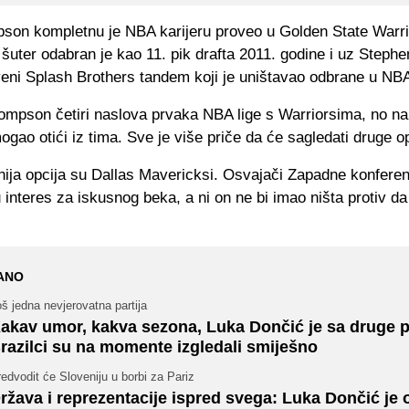
son kompletnu je NBA karijeru proveo u Golden State Warr
 šuter odabran je kao 11. pik drafta 2011. godine i uz Steph
veni Splash Brothers tandem koji je uništavao odbrane u NBA 
ompson četiri naslova prvaka NBA lige s Warriorsima, no n
ogao otići iz tima. Sve je više priče da će sagledati druge op
nija opcija su Dallas Mavericksi. Osvajači Zapadne konferen
 interes za iskusnog beka, a ni on ne bi imao ništa protiv d
ANO
š jedna nevjerovatna partija
akav umor, kakva sezona, Luka Dončić je sa druge p
razilci su na momente izgledali smiješno
edvodit će Sloveniju u borbi za Pariz
ržava i reprezentacije ispred svega: Luka Dončić je 