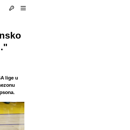
Otvori profil
Otvori meni
unsko
."
A lige u
 sezonu
mpsona.