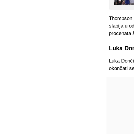
Thompson je
slabija u o
procenata š
Luka Don
Luka Donči
okončati se