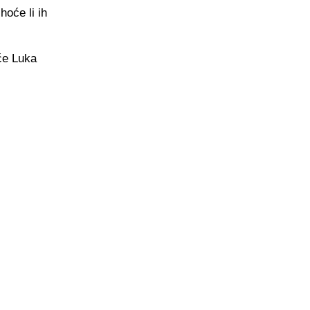
hoće li ih
će Luka