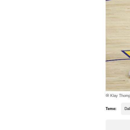
Klay Thomps
Teme:
Dal