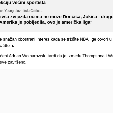
ekciju većini sportista
ck Young slavi titulu Celticsa
ivša zvijezda očima ne može Dončića, Jokića i druge
Amerika je pobijedila, ovo je američka liga"
 snažan obostrani interes kada se tržište NBA lige otvori u 
c Stein.
ućeni Adrian Wojnarowski tvrdi da je između Thompsona i Wa
 sve završeno.