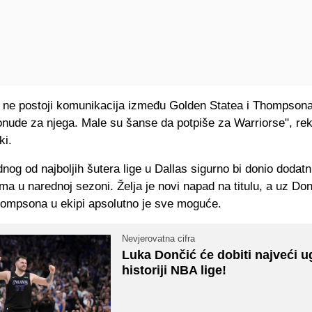
 ne postoji komunikacija između Golden Statea i Thompsona
nude za njega. Male su šanse da potpiše za Warriorse", rek
ki.
nog od najboljih šutera lige u Dallas sigurno bi donio dodatni
a u narednoj sezoni. Želja je novi napad na titulu, a uz Don
Thompsona u ekipi apsolutno je sve moguće.
Nevjerovatna cifra
Luka Dončić će dobiti najveći u
historiji NBA lige!