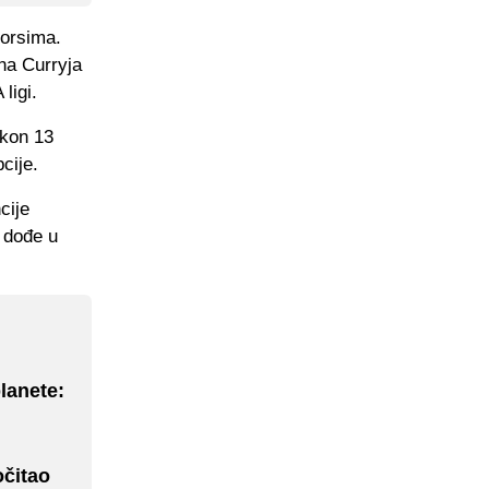
iorsima.
ena Curryja
ligi.
akon 13
cije.
cije
a dođe u
lanete:
očitao