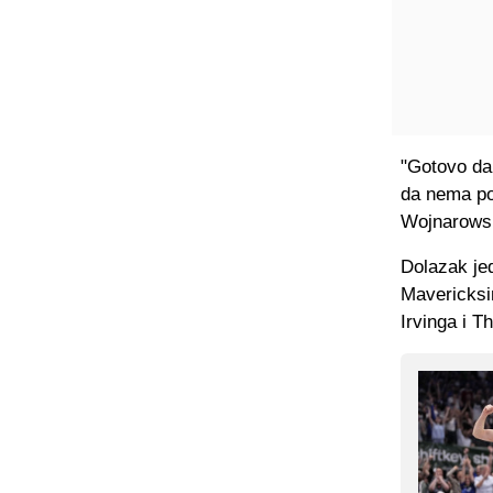
"Gotovo da
da nema po
Wojnarows
Dolazak jed
Mavericksim
Irvinga i 