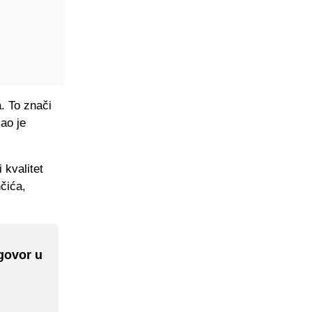
. To znači
ao je
 kvalitet
čića,
govor u