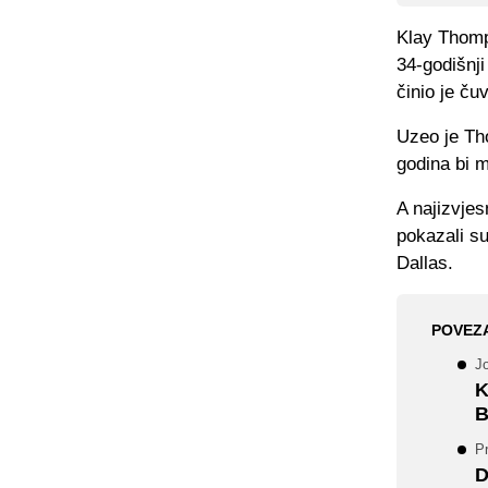
Klay Thomp
34-godišnji
činio je ču
Uzeo je Th
godina bi m
A najizvjes
pokazali su
Dallas.
POVEZ
Jo
K
B
Pr
D