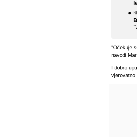
l
Ni
B
"
"Očekuje se
navodi Mar
I dobro up
vjerovatno