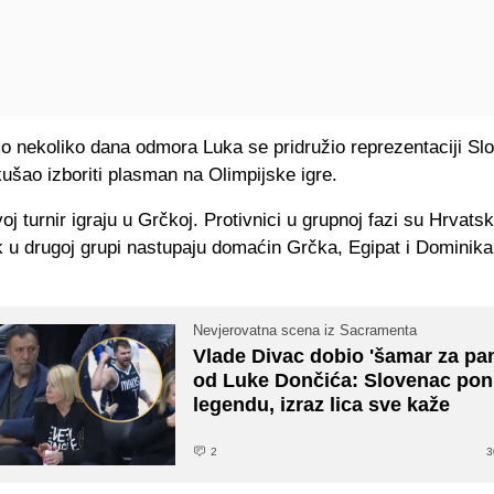
 nekoliko dana odmora Luka se pridružio reprezentaciji Slo
ušao izboriti plasman na Olimpijske igre.
oj turnir igraju u Grčkoj. Protivnici u grupnoj fazi su Hrvatsk
k u drugoj grupi nastupaju domaćin Grčka, Egipat i Dominik
Nevjerovatna scena iz Sacramenta
Vlade Divac dobio 'šamar za pa
od Luke Dončića: Slovenac pon
legendu, izraz lica sve kaže
2
3