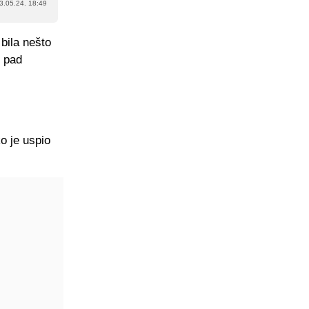
3.05.24. 18:49
bila nešto
z pad
o je uspio