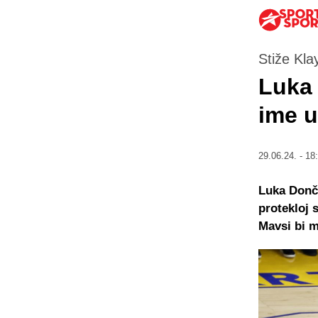
Stiže Kl
Luka 
ime u
29.06.24. - 18
Luka Donči
protekloj 
Mavsi bi m