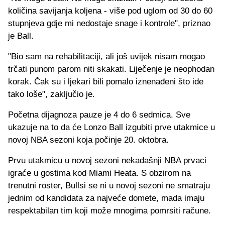
količina savijanja koljena - više pod uglom od 30 do 60
stupnjeva gdje mi nedostaje snage i kontrole", priznao
je Ball.
"Bio sam na rehabilitaciji, ali još uvijek nisam mogao
trčati punom parom niti skakati. Liječenje je neophodan
korak. Čak su i ljekari bili pomalo iznenađeni što ide
tako loše", zaključio je.
Početna dijagnoza pauze je 4 do 6 sedmica. Sve
ukazuje na to da će Lonzo Ball izgubiti prve utakmice u
novoj NBA sezoni koja počinje 20. oktobra.
Prvu utakmicu u novoj sezoni nekadašnji NBA prvaci
igraće u gostima kod Miami Heata. S obzirom na
trenutni roster, Bullsi se ni u novoj sezoni ne smatraju
jednim od kandidata za najveće domete, mada imaju
respektabilan tim koji može mnogima pomrsiti račune.