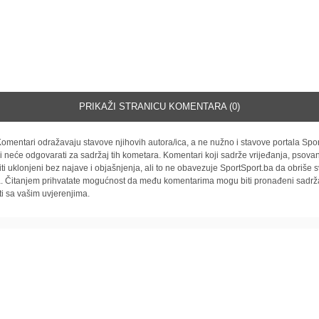
PRIKAŽI STRANICU KOMENTARA (0)
omentari odražavaju stavove njihovih autora/ica, a ne nužno i stavove portala Spor
i neće odgovarati za sadržaj tih kometara. Komentari koji sadrže vrijeđanja, psovan
iti uklonjeni bez najave i objašnjenja, ali to ne obavezuje SportSport.ba da obriše
la. Čitanjem prihvatate mogućnost da među komentarima mogu biti pronađeni sadrža
ti sa vašim uvjerenjima.