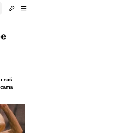
Otvori profil
Otvori meni
be
u naš
micama