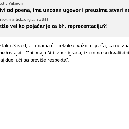
cotty Wilbekin
ivi od poena, ima unosan ugovor i preuzima stvari n
lbekin bi trebao igrati za BiH
tiže veliko pojačanje za bh. reprezentaciju?!
faliti Shved, ali i nama će nekoliko važnih igrača, pa ne z
edostajati. Oni imaju širi izbor igrača, izuzetno su kvalitetni
aj duel ući sa previše respekta".