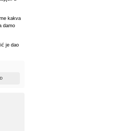
tome kakva
da damo
ić je dao
ED