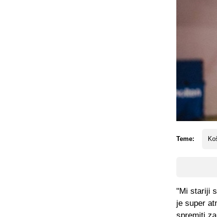
Teme:
Koš
"Mi stariji
je super a
spremiti za