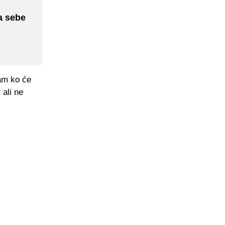
a sebe
nam ko će
 ali ne