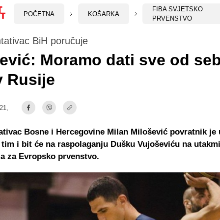
FIBA SVJETSKO
POČETNA
KOŠARKA
PRVENSTVO
tativac BiH poručuje
ević: Moramo dati sve od se
v Rusije
:21,
tivac Bosne i Hercegovine Milan Milošević povratnik je 
 tim i bit će na raspolaganju Dušku Vujoševiću na utak
ija za Evropsko prvenstvo.