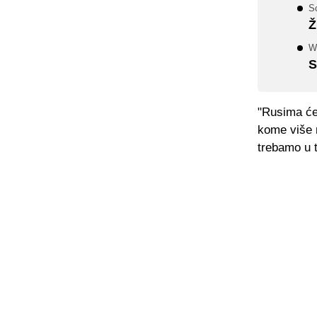
S
Ž
Wi
S
"Rusima će 
kome više n
trebamo u t