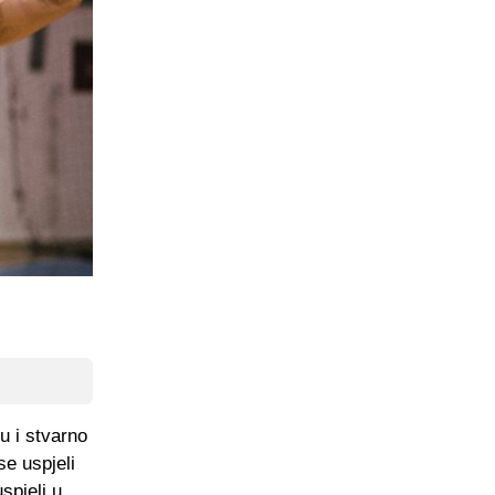
u i stvarno
e uspjeli
spjeli u