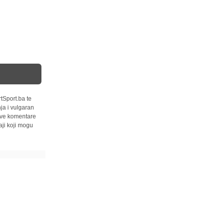
tSport.ba te
ja i vulgaran
 sve komentare
ji koji mogu