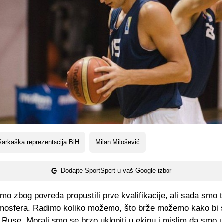
arkaška reprezentacija BiH
Milan Milošević
Dodajte SportSport u vaš Google izbor
 smo zbog povreda propustili prve kvalifikacije, ali sada smo t
tmosfera. Radimo koliko možemo, što brže možemo kako bi s
 Ruse. Morali smo se brzo uklopiti u ekipu i mislim da smo u