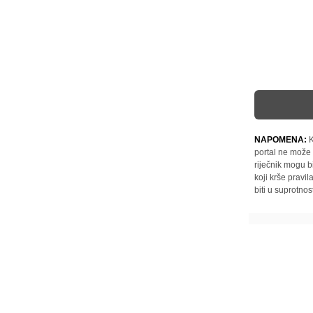
NAPOMENA:
K
portal ne može 
riječnik mogu b
koji krše pravi
biti u suprotnos