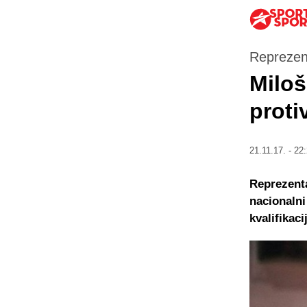
Reprezen
Miloš
proti
21.11.17. - 22
Reprezenta
nacionalni
kvalifikac