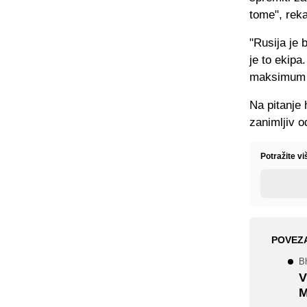
tome", reka
"Rusija je 
je to ekip
maksimum p
Na pitanje 
zanimljiv o
Potražite v
POVEZ
Bh
V
M