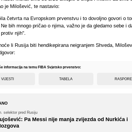
o je Milošević, te nastavio:
bila četvrta na Evropskom prvenstvu i to dovoljno govori o 
a. Ne bih mnogo pričao o njima, važno je da gledamo sebe i 
rotiv njih".
hoće li Rusija biti hendikepirana neigranjem Shveda, Milošev
dgovor:
iše informacija na temu FIBA Svjetsko prvenstvo:
VIJESTI
TABELA
RASPOR
ANO
. selektor pred Rusiju
ujošević: Pa Messi nije manja zvijezda od Nurkića i
ozgova