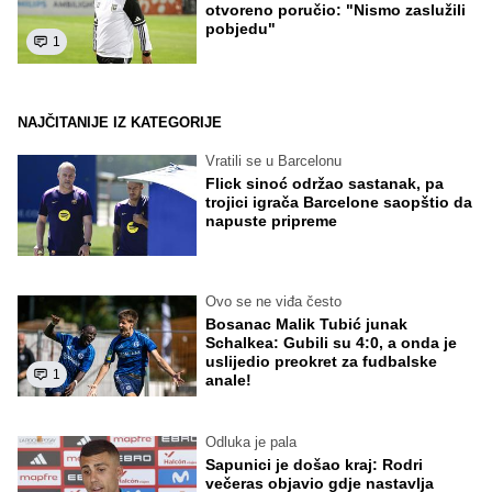
otvoreno poručio: "Nismo zaslužili
pobjedu"
1
NAJČITANIJE IZ KATEGORIJE
Vratili se u Barcelonu
Flick sinoć održao sastanak, pa
trojici igrača Barcelone saopštio da
napuste pripreme
Ovo se ne viđa često
Bosanac Malik Tubić junak
Schalkea: Gubili su 4:0, a onda je
uslijedio preokret za fudbalske
1
anale!
Odluka je pala
Sapunici je došao kraj: Rodri
večeras objavio gdje nastavlja