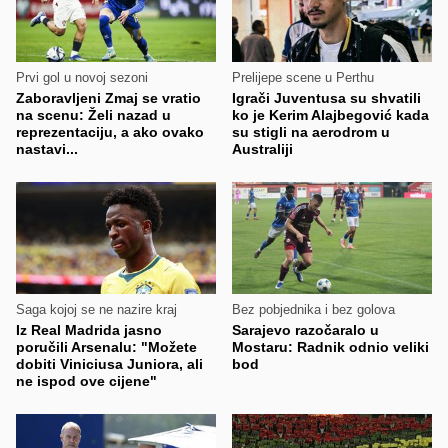
Prvi gol u novoj sezoni
Prelijepe scene u Perthu
Zaboravljeni Zmaj se vratio
Igrači Juventusa su shvatili
na scenu: Želi nazad u
ko je Kerim Alajbegović kada
reprezentaciju, a ako ovako
su stigli na aerodrom u
nastavi...
Australiji
Saga kojoj se ne nazire kraj
Bez pobjednika i bez golova
Iz Real Madrida jasno
Sarajevo razočaralo u
poručili Arsenalu: "Možete
Mostaru: Radnik odnio veliki
dobiti Viniciusa Juniora, ali
bod
ne ispod ove cijene"