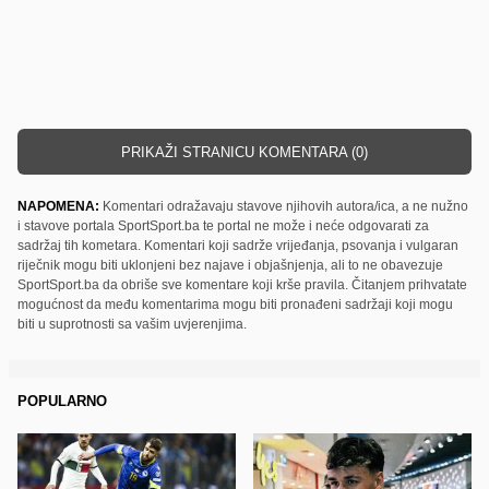
PRIKAŽI STRANICU KOMENTARA (0)
NAPOMENA:
Komentari odražavaju stavove njihovih autora/ica, a ne nužno
i stavove portala SportSport.ba te portal ne može i neće odgovarati za
sadržaj tih kometara. Komentari koji sadrže vrijeđanja, psovanja i vulgaran
riječnik mogu biti uklonjeni bez najave i objašnjenja, ali to ne obavezuje
SportSport.ba da obriše sve komentare koji krše pravila. Čitanjem prihvatate
mogućnost da među komentarima mogu biti pronađeni sadržaji koji mogu
biti u suprotnosti sa vašim uvjerenjima.
POPULARNO