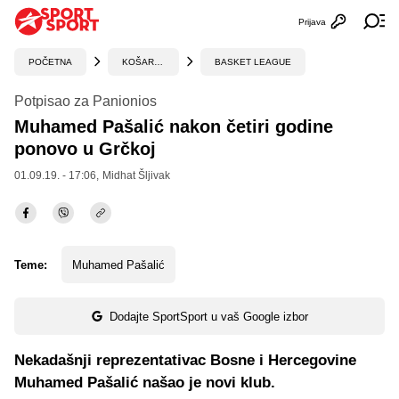
Prijava
Otvori profi
Ot
POČETNA
KOŠARKA
BASKET LEAGUE
Potpisao za Panionios
Muhamed Pašalić nakon četiri godine
ponovo u Grčkoj
01.09.19. - 17:06,
Midhat Šljivak
Teme:
Muhamed Pašalić
Dodajte SportSport u vaš Google izbor
Nekadašnji reprezentativac Bosne i Hercegovine
Muhamed Pašalić našao je novi klub.