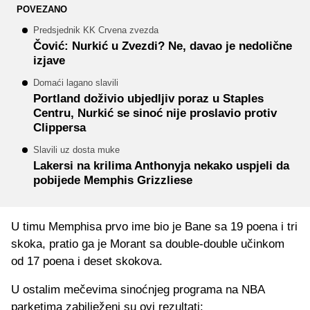
POVEZANO
Predsjednik KK Crvena zvezda
Čović: Nurkić u Zvezdi? Ne, davao je nedolične
izjave
Domaći lagano slavili
Portland doživio ubjedljiv poraz u Staples
Centru, Nurkić se sinoć nije proslavio protiv
Clippersa
Slavili uz dosta muke
Lakersi na krilima Anthonyja nekako uspjeli da
pobijede Memphis Grizzliese
U timu Memphisa prvo ime bio je Bane sa 19 poena i tri
skoka, pratio ga je Morant sa double-double učinkom
od 17 poena i deset skokova.
U ostalim mečevima sinoćnjeg programa na NBA
parketima zabilježeni su ovi rezultati: