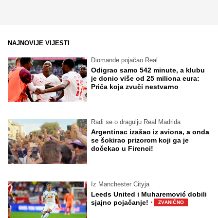
NAJNOVIJE VIJESTI
Diomande pojačao Real
Odigrao samo 542 minute, a klubu
je donio više od 25 miliona eura:
Priča koja zvuči nestvarno
Radi se.o dragulju Real Madrida
Argentinac izašao iz aviona, a onda
se šokirao prizorom koji ga je
dočekao u Firenci!
Iz Manchester Cityja
Leeds United i Muharemović dobili
·
sjajno pojačanje!
ZVANIČNO