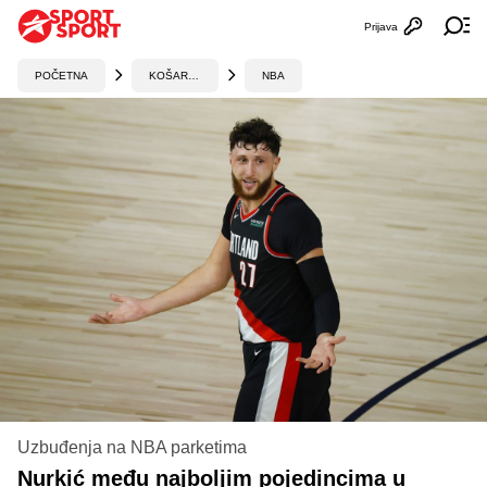
Prijava
Otvori profi
Ot
POČETNA
KOŠARKA
NBA
Uzbuđenja na NBA parketima
Nurkić među najboljim pojedincima u