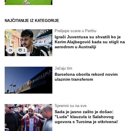
NAJČITANIJE IZ KATEGORIJE
Prelijepe scene u Perthu
Igrači Juventusa su shvatili ko je
Kerim Alajbegović kada su stigli na
aerodrom u Australiji
1
Jačaju tim
Barcelona oborila rekord novim
ulaznim transferom
Spremni su na sve
Sada je jasno zašto je došao:
"Luda" klauzula iz Salahovog
ugovora s Turcima je otkrivena!