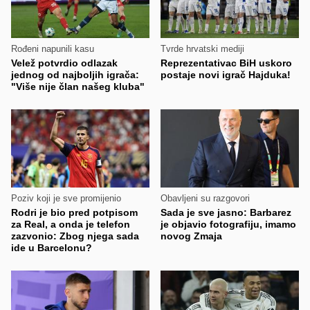
Rođeni napunili kasu
Tvrde hrvatski mediji
Velež potvrdio odlazak
Reprezentativac BiH uskoro
jednog od najboljih igrača:
postaje novi igrač Hajduka!
"Više nije član našeg kluba"
Poziv koji je sve promijenio
Obavljeni su razgovori
Rodri je bio pred potpisom
Sada je sve jasno: Barbarez
za Real, a onda je telefon
je objavio fotografiju, imamo
zazvonio: Zbog njega sada
novog Zmaja
ide u Barcelonu?