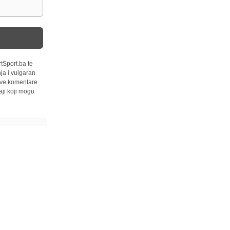
tSport.ba te
ja i vulgaran
 sve komentare
ji koji mogu