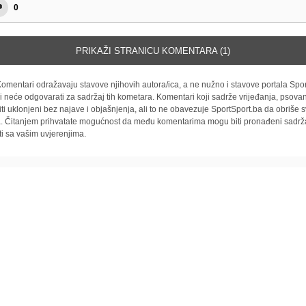
0
PRIKAŽI STRANICU KOMENTARA (1)
omentari odražavaju stavove njihovih autora/ica, a ne nužno i stavove portala Spor
i neće odgovarati za sadržaj tih kometara. Komentari koji sadrže vrijeđanja, psovan
iti uklonjeni bez najave i objašnjenja, ali to ne obavezuje SportSport.ba da obriše
la. Čitanjem prihvatate mogućnost da među komentarima mogu biti pronađeni sadrža
ti sa vašim uvjerenjima.