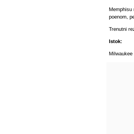
Memphisu n
poenom, pet
Trenutni rez
Istok:
Milwaukee B