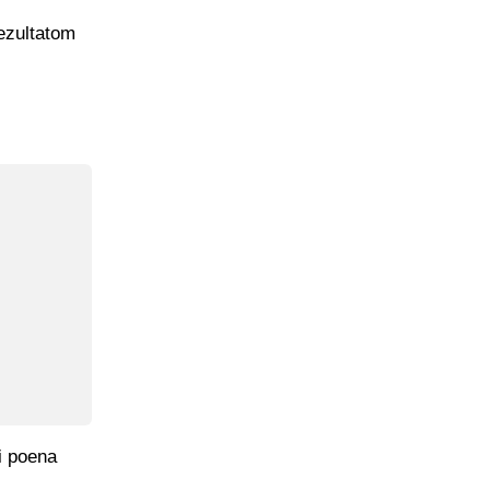
rezultatom
ri poena