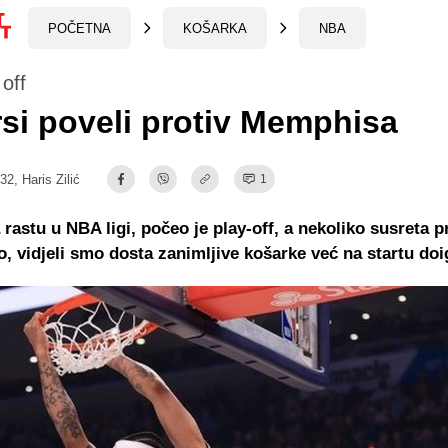
POČETNA
KOŠARKA
NBA
off
si poveli protiv Memphisa
:32,
Haris Zilić
1
rastu u NBA ligi, počeo je play-off, a nekoliko susreta pr
o, vidjeli smo dosta zanimljive košarke već na startu doi