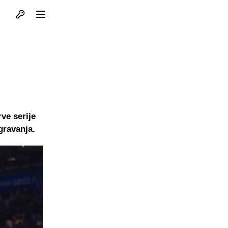
Otvori profil
Otvori meni
ve serije
gravanja.