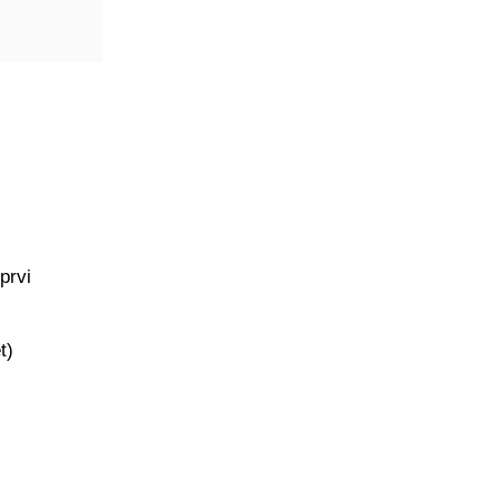
prvi
t)