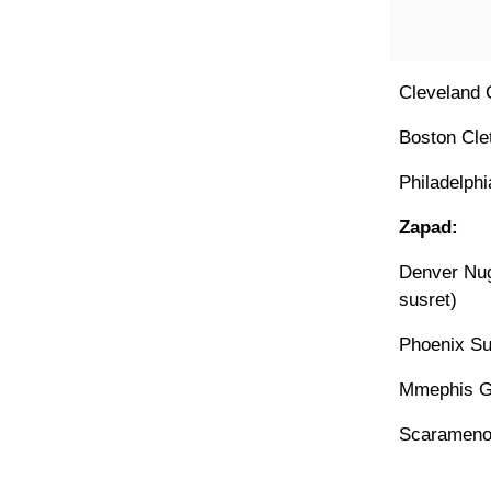
Cleveland C
Boston Clet
Philadelphi
Zapad:
Denver Nugg
susret)
Phoenix Sun
Mmephis Gr
Scaramenot