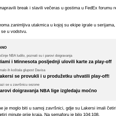
napravili break i slavili večeras u gostima u FedEx forumu 
veoma zanimljiva utakmica u kojoj su ekipe igrale u serijama,
i se u vodstvu.
ANO
činje NBA ludilo, poznati su i parovi doigravanja
iami i Minnesota posljednji ulovili karte za play-off
malo ih koštala glupost Davisa
akersi se provukli i u produžetku uhvatili play-off!
lazi se u završnicu sezone
arovi doigravanja NBA lige izgledaju moćno
 je moglo biti u samoj završnici, gdje su Lakersi imali četi
etiri minute prije kraja. Na semaforu je bilo 104:108.