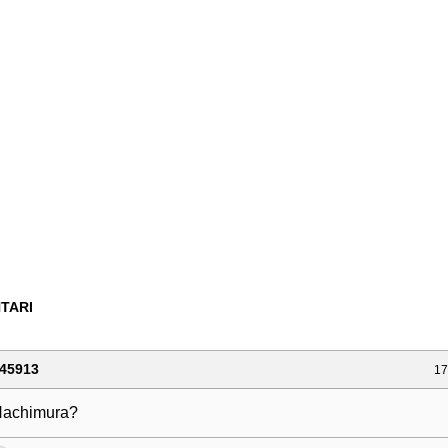
TARI
45913
17
 Hachimura?