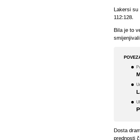
Lakersi su 
112:128.
Bila je to 
smijenjival
POVEZ
Po
M
U
L
U
P
Dosta drame
prednosti č