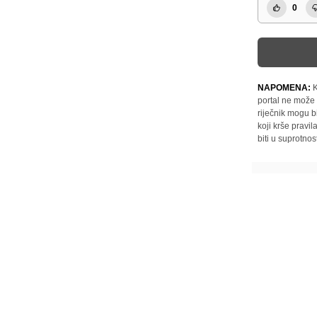
0
NAPOMENA:
K
portal ne može 
riječnik mogu b
koji krše pravi
biti u suprotnos