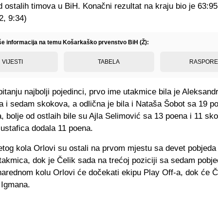
d ostalih timova u BiH. Konačni rezultat na kraju bio je 63:95
2, 9:34)
iše informacija na temu Košarkaško prvenstvo BiH (Ž):
VIJESTI
TABELA
RASPOR
itanju najbolji pojedinci, prvo ime utakmice bila je Aleksan
a i sedam skokova, a odlična je bila i Nataša Šobot sa 19 p
a, bolje od ostlaih bile su Ajla Selimović sa 13 poena i 11 s
Mustafica dodala 11 poena.
tog kola Orlovi su ostali na prvom mjestu sa devet pobjeda 
takmica, dok je Čelik sada na trećoj poziciji sa sedam pobje
arednom kolu Orlovi će dočekati ekipu Play Off-a, dok će Č
i Igmana.