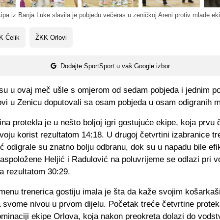
ipa iz Banja Luke slavila je pobjedu večeras u zeničkoj Areni protiv mlade ek
K Čelik
ŽKK Orlovi
Dodajte SportSport u vaš Google izbor
su u ovaj meč ušle s omjerom od sedam pobjeda i jednim p
ovi u Zenicu doputovali sa osam pobjeda u osam odigranih 
ina protekla je u nešto boljoj igri gostujuće ekipe, koja prvu 
voju korist rezultatom 14:18. U drugoj četvrtini izabranice tr
ć odigrale su znatno bolju odbranu, dok su u napadu bile efik
raspoložene Heljić i Radulović na poluvrijeme se odlazi pri 
a rezultatom 30:29.
menu trenerica gostiju imala je šta da kaže svojim košarka
a svome nivou u prvom dijelu. Početak treće četvrtine protek
minaciji ekipe Orlova, koja nakon preokreta dolazi do vodst