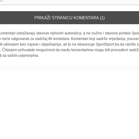
PRIKAŽI STRANICU KOMENTARA (1)
omentari odražavaju stavove njihovih autora/ica, a ne nužno i stavove portala Spor
i neće odgovarati za sadržaj tih kometara. Komentari koji sadrže vrijeđanja, psovan
iti uklonjeni bez najave i objašnjenja, ali to ne obavezuje SportSport.ba da obriše
la. Čitanjem prihvatate mogućnost da među komentarima mogu biti pronađeni sadrža
ti sa vašim uvjerenjima.