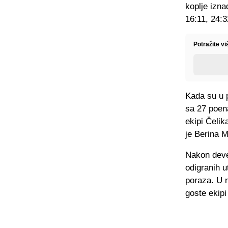
koplje izna
16:11, 24:3
Potražite v
Kada su u p
sa 27 poen
ekipi Čelik
je Berina 
Nakon deve
odigranih u
poraza. U n
goste ekip