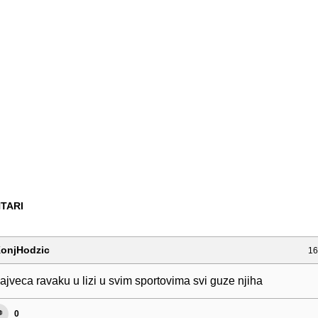
TARI
onjHodzic
16
najveca ravaku u lizi u svim sportovima svi guze njiha
0