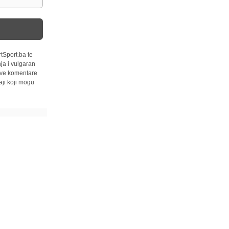
tSport.ba te
ja i vulgaran
 sve komentare
ji koji mogu