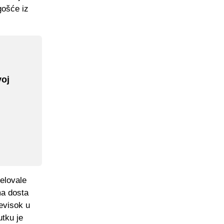
gošće iz
voj
jelovale
ma dosta
revisok u
utku je