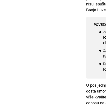
nisu ispušt
Banja Luke
POVEZ
Ze
K
d
Z
K
Dr
K
U posljednj
dosta umorn
više kvalit
odnosu na o