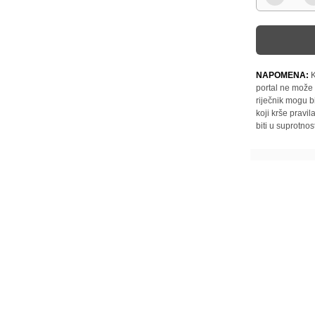
NAPOMENA:
K
portal ne može 
riječnik mogu b
koji krše pravi
biti u suprotnos