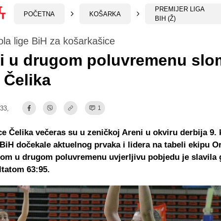
PREMIJER LIGA
POČETNA
KOŠARKA
BIH (Ž)
ola lige BiH za košarkašice
i u drugom poluvremenu slom
 Čelika
:33,
1
e Čelika večeras su u zeničkoj Areni u okviru derbija 9. 
BiH dočekale aktuelnog prvaka i lidera na tabeli ekipu O
om u drugom poluvremenu uvjerljivu pobjedu je slavila 
ltatom 63:95.