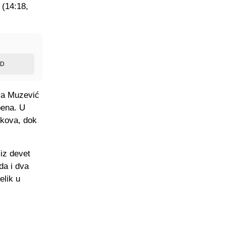
 (14:18,
ED
dra Muzević
oena. U
kokova, dok
iz devet
da i dva
elik u