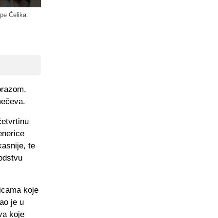
ipe Čelika.
orazom,
mečeva.
četvrtinu
enerice
asnije, te
vodstvu
šicama koje
ao je u
va koje