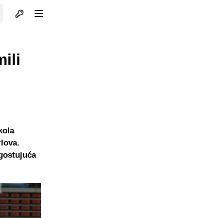
Otvori profil
Otvori meni
ili
kola
rlova.
gostujuća