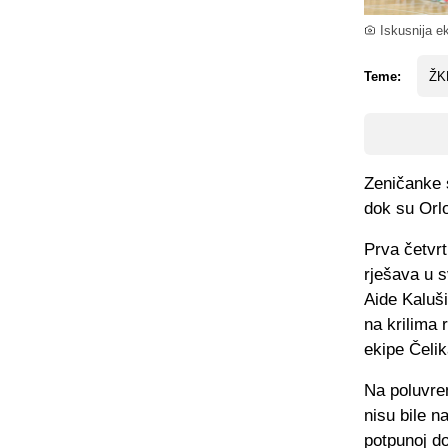
Iskusnija ek
Teme:
ŽK
Zeničanke 
dok su Orl
Prva četvrt
rješava u s
Aide Kaluši
na krilima 
ekipe Čelik
Na poluvre
nisu bile n
potpunoj do