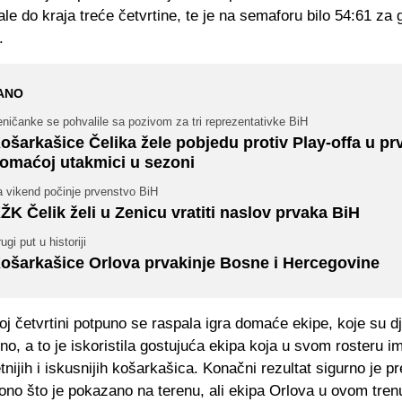
ale do kraja treće četvrtine, te je na semaforu bilo 54:61 za 
.
ANO
ničanke se pohvalile sa pozivom za tri reprezentativke BiH
ošarkašice Čelika žele pobjedu protiv Play-offa u pr
omaćoj utakmici u sezoni
a vikend počinje prvenstvo BiH
ŽK Čelik želi u Zenicu vratiti naslov prvaka BiH
ugi put u historiji
ošarkašice Orlova prvakinje Bosne i Hercegovine
oj četvrtini potpuno se raspala igra domaće ekipe, koje su d
o, a to je iskoristila gostujuća ekipa koja u svom rosteru i
etnijih i iskusnijih košarkašica. Konačni rezultat sigurno je p
no što je pokazano na terenu, ali ekipa Orlova u ovom tren