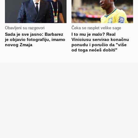
Obavljeni su razgovori
Čeka se rasplet velike sage
Sada je sve jasno: Barbarez
I to mu je malo? Real
je objavio fotografiju, imamo
Viniciusu servirao konačnu
novog Zmaja
ponudu i poručio da "više
od toga nećeš dobiti"