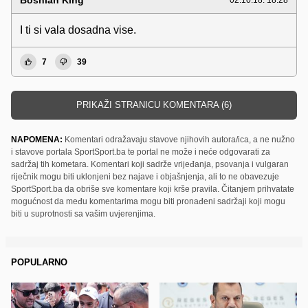
02.10.18. 18:28
I ti si vala dosadna vise.
7
39
PRIKAŽI STRANICU KOMENTARA (6)
NAPOMENA:
Komentari odražavaju stavove njihovih autora/ica, a ne nužno
i stavove portala SportSport.ba te portal ne može i neće odgovarati za
sadržaj tih kometara. Komentari koji sadrže vrijeđanja, psovanja i vulgaran
riječnik mogu biti uklonjeni bez najave i objašnjenja, ali to ne obavezuje
SportSport.ba da obriše sve komentare koji krše pravila. Čitanjem prihvatate
mogućnost da među komentarima mogu biti pronađeni sadržaji koji mogu
biti u suprotnosti sa vašim uvjerenjima.
POPULARNO