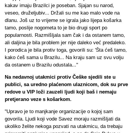
kakav imaju Brazilci je poseban. Sjajan su narod,
veseo, druželjubiv... Držali su me kao malo vode na
dlanu. Još uz to vrijeme se igrala jako lijepa košarka
tamo, poslije nogometa to je bio drugi sport po
popularnosti. Razmišljala sam čak i da ostanem tamo,
ali daljina je bila problem jer nije daleko već predaleko.
I porodica je bila protiv toga, govorili su: 'Šta ćeš tamo,
kako ćeš sama u Brazilu... Na kraju sam uz svu volju
da ostanem u Brazilu odustala..."
Na nedavnoj utakmici protiv Češke sjedili ste u
publici, sa uredno plaćenom ulaznicom, dok su prve
redove u VIP loži zauzeli ljudi koji baš i nemaju
pretjerano veze s košarkom.
"Upravo je to manjkanje organizacije o kojoj sam
govorila. Ljudi koji vode Savez moraju razmišljati da
ukoliko želite nekoga pozvati na utakmicu, da trebaju