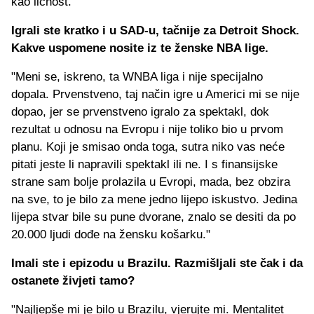
kao ličnost."
Igrali ste kratko i u SAD-u, tačnije za Detroit Shock.
Kakve uspomene nosite iz te ženske NBA lige.
"Meni se, iskreno, ta WNBA liga i nije specijalno
dopala. Prvenstveno, taj način igre u Americi mi se nije
dopao, jer se prvenstveno igralo za spektakl, dok
rezultat u odnosu na Evropu i nije toliko bio u prvom
planu. Koji je smisao onda toga, sutra niko vas neće
pitati jeste li napravili spektakl ili ne. I s finansijske
strane sam bolje prolazila u Evropi, mada, bez obzira
na sve, to je bilo za mene jedno lijepo iskustvo. Jedina
lijepa stvar bile su pune dvorane, znalo se desiti da po
20.000 ljudi dođe na žensku košarku."
Imali ste i epizodu u Brazilu. Razmišljali ste čak i da
ostanete živjeti tamo?
"Najljepše mi je bilo u Brazilu, vjerujte mi. Mentalitet