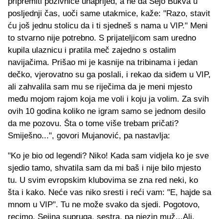
pripremiti pozivnice unaprijed, a ne da Sejo Bukva u
posljednji čas, uoči same utakmice, kaže: "Razo, stavit
ću još jednu stolicu da i ti sjedneš s nama u VIP." Meni
to stvarno nije potrebno. S prijateljicom sam uredno
kupila ulaznicu i pratila meč zajedno s ostalim
navijačima. Prišao mi je kasnije na tribinama i jedan
dečko, vjerovatno su ga poslali, i rekao da siđem u VIP,
ali zahvalila sam mu se riječima da je meni mjesto
među mojom rajom koja me voli i koju ja volim. Za svih
ovih 10 godina koliko ne igram samo se jednom desilo
da me pozovu. Šta o tome više trebam pričati?
Smiješno...", govori Mujanović, pa nastavlja:
"Ko je bio od legendi? Niko! Kada sam vidjela ko je sve
sjedio tamo, shvatila sam da mi baš i nije bilo mjesto
tu. U svim evropskim klubovima se zna red neki, ko
šta i kako. Neće vas niko sresti i reći vam: "E, hajde sa
mnom u VIP". Tu ne može svako da sjedi. Pogotovo,
recimo, Sejina supruga, sestra, pa njezin muž...Ali,