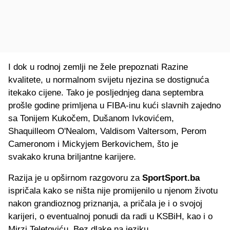
I dok u rodnoj zemlji ne žele prepoznati Razine
kvalitete, u normalnom svijetu njezina se dostignuća
itekako cijene. Tako je posljednjeg dana septembra
prošle godine primljena u FIBA-inu kući slavnih zajedno
sa Tonijem Kukočem, Dušanom Ivkovićem,
Shaquilleom O'Nealom, Valdisom Valtersom, Perom
Cameronom i Mickyjem Berkovichem, što je
svakako kruna briljantne karijere.
Razija je u opširnom razgovoru za
SportSport.ba
ispričala kako se ništa nije promijenilo u njenom životu
nakon grandioznog priznanja, a pričala je i o svojoj
karijeri, o eventualnoj ponudi da radi u KSBiH, kao i o
Mirzi Teletoviću. Bez dlake na jeziku.