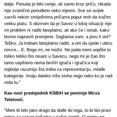
dalje. Ponuda je bilo ranije, ali samo kroz priču, nikada
nije zvanično ponuđeno neko mjesto. Sve se uvijek
završi nekim smiješnima pričama poput onih da tražim
veliku platu. S obzirom da je Savez u lošoj situaciji nije
mi problem ni raditi besplatno, ali ako će i ostali, kako
bismo napravili promjene. Saglasna sam, a jesu li oni?
Teško. Ja trebam besplatno raditi, a oni da sjede i ubiru
novce... E, Boga mi, ne može. Ne pada meni uopšte to
toliko teško što nisam u Savezu, nego mi je žao što
tamo uopšteno nema bivših igrača i igračica koji
najbolje razumiju šta treba za reprezentaciju, mlađe
kategorije. Imaju daleko više sluha nego neko ko je radi
reda tu."
Kao novi predsjednik KSBiH se pominje Mirza
Teletović.
"Meni bi bilo jako drago da dođe do toga, to bi bio pravi
potez za razvoj košarke u našoj zemlji. O njemu ne