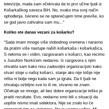
televizije, mada sam očekivala da to prvi učine ljudi iz
Košarkaškog saveza BiH. No, svako ima svoj način
ophođenja. Iskreno se ne opterećujem time previše, ko
se god javio zahvalna sam mu..."
Koliko ste danas vezani za košarku?
"Sada imam mnogo više slobodnog vremena i naravno
da pratim više nastupe naših košarkaša i košarkašica.
S nekima se i vidim, razgovaram o košarci, kao recimo
s Jusufom Nurkićem nedavno. Iz razgovora s njim
shvatila sam kako nisu zadovoljni organizacijski kako
stvari stoje u našoj košarci, stanje ako nije lošije nije
ništa ni bolje nego kada sam ja igrala. Da li ljudi ne
shvataju ozbiljno sve to ili ne, stvarno ne znam.
Očekuje se mnogo, ali bez dobre organizacije teško je
pratiti rezultate. Evo, nedavno smo bili u situaciji da
uopšte nismo imali selektora. Nije se znalo ko će