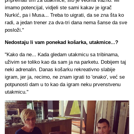
pripremati tim za utakmice, što je veoma važno. Mi
imamo potencijal, vidjeli ste sami kakav je igrač
Nurkić, pa i Musa... Treba to uigrati, da se zna šta ko
radi, a jedan trener za dva-tri dana nema šanse da sve
posloži."
Nedostaju li vam ponekad košarka, utakmice...?
"Kako da ne... Kada gledam utakmicu sa tribinama,
uživim se toliko kao da sam ja na parketu. Dobijem taj
neki adrenalin. Danas košarku rekreativno slabije
igram, jer ja, recimo, ne znam igrati to 'onako', već se
potpunosti dam u to kao da igram neku prvenstvenu
utakmicu."