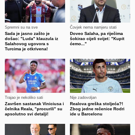
Spremni su na sve
Čovjek nema namjeru stati
Sada je jasno zašto je
Doveo Salaha, pa riječima
došao: "Luda" klauzula iz
šokirao cijeli svijet: "Kupit
Salahovog ugovora s
ćemo..."
Turcima je otkrivena!
Trajao je nekoliko sati
Nije zadovoljan
Završen sastanak Viniciusa i
Realova greška stoljeća?!
čelnika Reala, "procurili" su
Zbog jedne rečenice Rodri
apsolutno svi detalji!
ide u Barcelonu