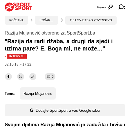
Prijava
Otvori profi
Ot
POČETNA
KOŠARKA
FIBA SVJETSKO PRVENSTVO
Razija Mujanović otvoreno za SportSport.ba
"Razija da radi džaba, a drugi da sjedi i
uzima pare? E, Boga mi, ne može..."
·
INTERVJU
02.10.18. - 17:22,
6
Teme:
Razija Mujanović
Dodajte SportSport u vaš Google izbor
Svojim djelima Razija Mujanović je zadužila i bivšu i