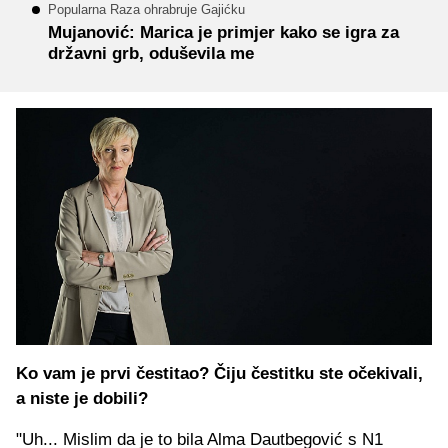
Popularna Raza ohrabruje Gajićku
Mujanović: Marica je primjer kako se igra za
državni grb, oduševila me
Ko vam je prvi čestitao? Čiju čestitku ste očekivali,
a niste je dobili?
"Uh... Mislim da je to bila Alma Dautbegović s N1