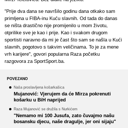
"Prije dva dana se navršilo godinu dana otkako sam
primljena u FIBA-inu Kuću slavnih. Od tada do danas
se ništa drastično nije promijenilo u mom životu,
otprilike sve je kao i prije. Kao i svakom drugom
sportisti naravno da mi je čast što sam se našla u Kući
slavnih, pogotovo s takvim veličinama. To je za mene
vrh karijere", govori popularna Raza početku
razgovora za SportSport.ba.
POVEZANO
Naša proslavljena košarkašica
Mujanović: Vjerujem da će Mirza pokrenuti
košarku u BiH naprijed
Raza Mujanović se družila s Nurkićem
"Nemamo mi 100 Jusufa, zato čuvajmo našu
bosansku djecu, naše dragulje, jer oni sijaju"