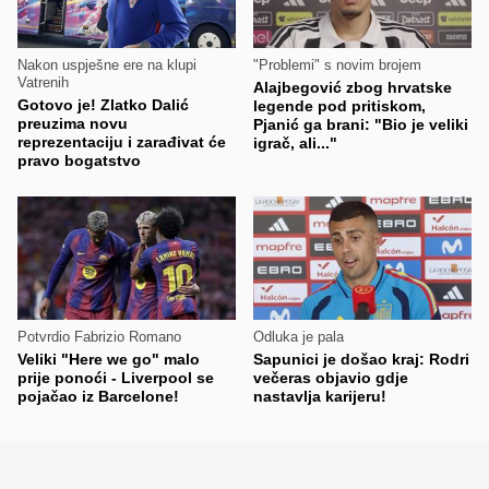
Nakon uspješne ere na klupi
"Problemi" s novim brojem
Vatrenih
Alajbegović zbog hrvatske
Gotovo je! Zlatko Dalić
legende pod pritiskom,
preuzima novu
Pjanić ga brani: "Bio je veliki
reprezentaciju i zarađivat će
igrač, ali..."
pravo bogatstvo
Potvrdio Fabrizio Romano
Odluka je pala
Veliki "Here we go" malo
Sapunici je došao kraj: Rodri
prije ponoći - Liverpool se
večeras objavio gdje
pojačao iz Barcelone!
nastavlja karijeru!