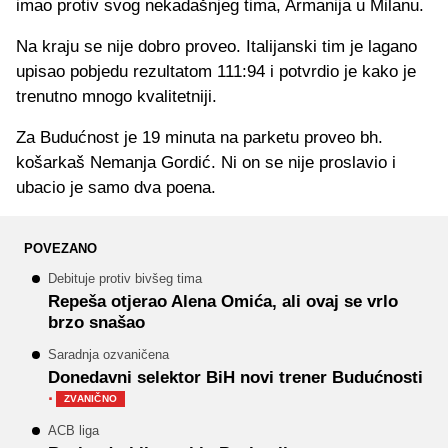
imao protiv svog nekadašnjeg tima, Armanija u Milanu.
Na kraju se nije dobro proveo. Italijanski tim je lagano
upisao pobjedu rezultatom 111:94 i potvrdio je kako je
trenutno mnogo kvalitetniji.
Za Budućnost je 19 minuta na parketu proveo bh.
košarkaš Nemanja Gordić. Ni on se nije proslavio i
ubacio je samo dva poena.
POVEZANO
Debituje protiv bivšeg tima
Repeša otjerao Alena Omića, ali ovaj se vrlo
brzo snašao
Saradnja ozvaničena
Donedavni selektor BiH novi trener Budućnosti
·
ZVANIČNO
ACB liga