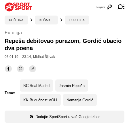
Prijava
Otvori profi
Ot
POČETNA
KOŠARKA
EUROLIGA
Euroliga
Repeša debitovao porazom, Gordić ubacio
dva poena
03.01.19. - 23:14,
Midhat Šljivak
BC Real Madrid
Jasmin Repeša
Teme:
KK Budućnost VOLI
Nemanja Gordić
Dodajte SportSport u vaš Google izbor