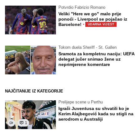
Potvrdio Fabrizio Romano
Veliki "Here we go" malo prije
ponoći - Liverpool se pojačao iz
·
Barcelone!
UDARNA VIJEST
Tokom duela Sheriff - St. Gallen
Sramota za kompletnu naciju: UEFA
delegat jučer snimao žene uz
neprimjerene komentare
NAJČITANIJE IZ KATEGORIJE
Prelijepe scene u Perthu
Igrači Juventusa su shvatili ko je
Kerim Alajbegović kada su stigli na
aerodrom u Australiji
1