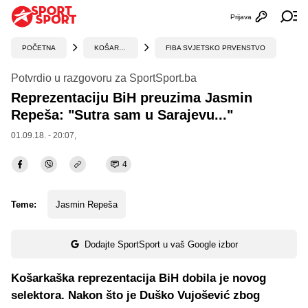
Prijava
Otvori profi
Ot
POČETNA
KOŠARKA
FIBA SVJETSKO PRVENSTVO
Potvrdio u razgovoru za SportSport.ba
Reprezentaciju BiH preuzima Jasmin
Repeša: "Sutra sam u Sarajevu..."
01.09.18. - 20:07,
4
Teme:
Jasmin Repeša
Dodajte SportSport u vaš Google izbor
Košarkaška reprezentacija BiH dobila je novog
selektora. Nakon što je Duško Vujošević zbog