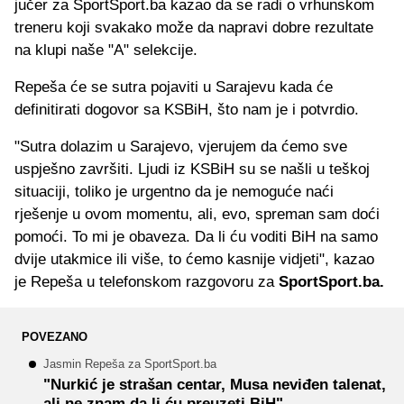
jučer za SportSport.ba kazao da se radi o vrhunskom
treneru koji svakako može da napravi dobre rezultate
na klupi naše "A" selekcije.
Repeša će se sutra pojaviti u Sarajevu kada će
definitirati dogovor sa KSBiH, što nam je i potvrdio.
"Sutra dolazim u Sarajevo, vjerujem da ćemo sve
uspješno završiti. Ljudi iz KSBiH su se našli u teškoj
situaciji, toliko je urgentno da je nemoguće naći
rješenje u ovom momentu, ali, evo, spreman sam doći
pomoći. To mi je obaveza. Da li ću voditi BiH na samo
dvije utakmice ili više, to ćemo kasnije vidjeti", kazao
je Repeša u telefonskom razgovoru za
SportSport.ba.
POVEZANO
Jasmin Repeša za SportSport.ba
"Nurkić je strašan centar, Musa neviđen talenat,
ali ne znam da li ću preuzeti BiH"