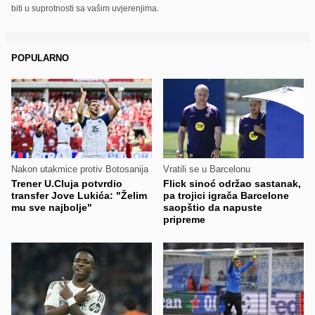
biti u suprotnosti sa vašim uvjerenjima.
POPULARNO
Nakon utakmice protiv Botosanija
Vratili se u Barcelonu
Trener U.Cluja potvrdio
Flick sinoć održao sastanak,
transfer Jove Lukića: "Želim
pa trojici igrača Barcelone
mu sve najbolje"
saopštio da napuste
pripreme