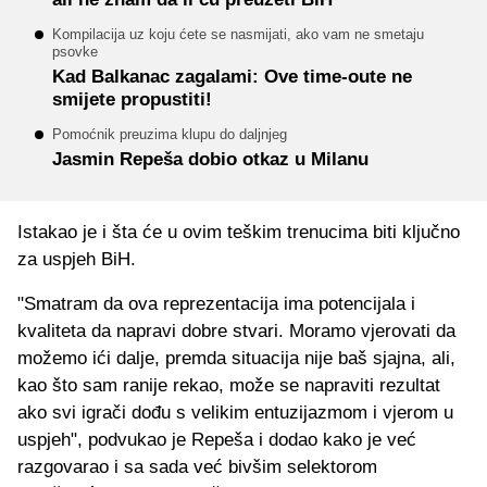
Kompilacija uz koju ćete se nasmijati, ako vam ne smetaju
psovke
Kad Balkanac zagalami: Ove time-oute ne
smijete propustiti!
Pomoćnik preuzima klupu do daljnjeg
Jasmin Repeša dobio otkaz u Milanu
Istakao je i šta će u ovim teškim trenucima biti ključno
za uspjeh BiH.
"Smatram da ova reprezentacija ima potencijala i
kvaliteta da napravi dobre stvari. Moramo vjerovati da
možemo ići dalje, premda situacija nije baš sjajna, ali,
kao što sam ranije rekao, može se napraviti rezultat
ako svi igrači dođu s velikim entuzijazmom i vjerom u
uspjeh", podvukao je Repeša i dodao kako je već
razgovarao i sa sada već bivšim selektorom