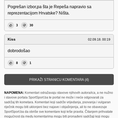
Pogrešan izbor,pa šta je Repeša napravio sa
reprezentacijom Hrvatske? Ništa.
3
30
Kiss
02.09.18. 00:19
dobrodošao
8
1
PRIKAŽI STRANICU KOMENTARA (4)
NAPOMENA:
Komentari odražavaju stavove njihovih autora/ica, a ne nužno
i stavove portala SportSport.ba te portal ne može i neće odgovarati za
sadržaj tih kometara. Komentari koji sadrže vrijeđanja, psovanja i vulgaran
riječnik mogu biti uklonjeni bez najave i objašnjenja, ali to ne obavezuje
SportSport.ba da obriše sve komentare koji krše pravila. Čitanjem prihvatate
mogućnost da među komentarima mogu biti pronađeni sadržaji koji mogu