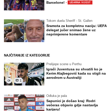
·
Barcelone!
UDARNA VIJEST
Tokom duela Sheriff - St. Gallen
Sramota za kompletnu naciju: UEFA
delegat jučer snimao žene uz
neprimjerene komentare
NAJČITANIJE IZ KATEGORIJE
Prelijepe scene u Perthu
Igrači Juventusa su shvatili ko je
Kerim Alajbegović kada su stigli na
aerodrom u Australiji
1
Odluka je pala
Sapunici je došao kraj: Rodri
večeras objavio gdje nastavlja
karijeru!