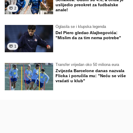
uslijedio preokret za fudbalske
2
anale!
Oglasila se i klupska legenda
Del Piero gledao Alajbegovića:
"Mislim da za tim nema potrebe"
1
Transfer vrijedan oko 50 miliona eura
Zvijezda Barcelone danas nazvala
Flicka i poručila mu: "Neću se više
vraćati u klub"