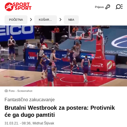
Prijava
Otvori profi
Ot
POČETNA
KOŠARKA
NBA
Foto - Screenshot
Fantastično zakucavanje
Brutalni Westbrook za postera: Protivnik
će ga dugo pamtiti
31.03.21. - 08:36,
Midhat Šljivak