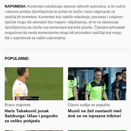
NAPOMENA:
Komentari odražavaju stavove njihovih autora/ica, a ne nužno
i stavove portala SportSport.ba te portal ne može i neće odgovarati za
sadržaj tih kometara. Komentari koji sadrže vrijeđanja, psovanja i vulgaran
riječnik mogu biti uklonjeni bez najave i objašnjenja, ali to ne obavezuje
SportSport.ba da obriše sve komentare koji krše pravila. Čitanjem prihvatate
mogućnost da među komentarima mogu biti pronađeni sadržaji koji mogu
biti u suprotnosti sa vašim uvjerenjima.
POPULARNO
Bravo majstore
Glavni sudija ne popušta
Haris Tabaković junak
Musić ne želi nastaviti meč
Salzburga: Ušao i pogodio
dok se ne isprazne tribine!
za veliku pobjedu