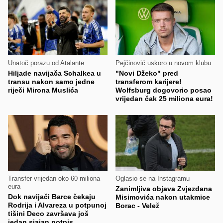
Unatoč porazu od Atalante
Pejčinović uskoro u novom klubu
Hiljade navijača Schalkea u
"Novi Džeko" pred
transu nakon samo jedne
transferom karijere!
riječi Mirona Muslića
Wolfsburg dogovorio posao
vrijedan čak 25 miliona eura!
Transfer vrijedan oko 60 miliona
Oglasio se na Instagramu
eura
Zanimljiva objava Zvjezdana
Dok navijači Barce čekaju
Misimovića nakon utakmice
Rodrija i Alvareza u potpunoj
Borac - Velež
tišini Deco završava još
jedan sjajan potpis