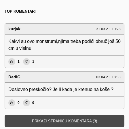
TOP KOMENTARI
kurjak
31.03.21. 10:28
Kakvi su ovo monstrumi,njima treba podići obruč još 50
cm u visinu.
1
1
DadiG
03.04.21. 18:33
Doslovno preskočio? Je li kada je krenuo na koše ?
0
0
PRIKAŽI STRANICU KOMENTARA (3)