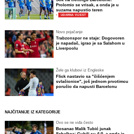
Prolomio se vrisak, a onda je u
suzama napustio teren
·
UDARNA VIJEST
Novo pojačanje
Trabzonspor ne staje: Dogovoren
je napadač, igrao je sa Salahom u
Liverpoolu
Žele ga klubovi iz Engleske
Flick nastavio sa "čišćenjem
svlačionice", još jednom prvotimcu
poručio da napusti Barcelonu
NAJČITANIJE IZ KATEGORIJE
Ovo se ne viđa često
Bosanac Malik Tubić junak
Schalkea: Gubili su 4:0, a onda je