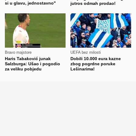
si u glavu, jednostavno"
jutros odmah prodao!
Bravo majstore
UEFA bez milosti
Haris Tabaković junak
Dobili 10.000 eura kazne
Salzburga: Ušao i pogodio
zbog pogrdne poruke
za veliku pobjedu
Lešinarima!