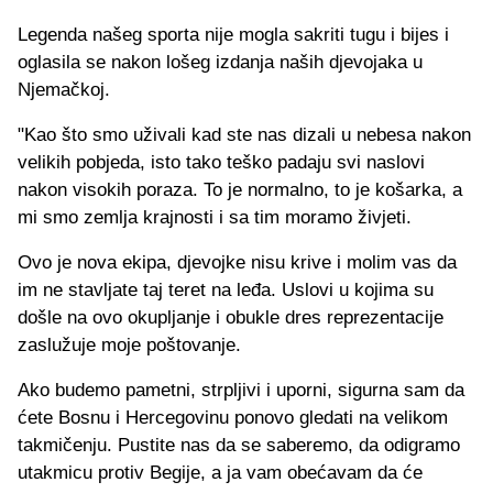
Legenda našeg sporta nije mogla sakriti tugu i bijes i
oglasila se nakon lošeg izdanja naših djevojaka u
Njemačkoj.
"Kao što smo uživali kad ste nas dizali u nebesa nakon
velikih pobjeda, isto tako teško padaju svi naslovi
nakon visokih poraza. To je normalno, to je košarka, a
mi smo zemlja krajnosti i sa tim moramo živjeti.
Ovo je nova ekipa, djevojke nisu krive i molim vas da
im ne stavljate taj teret na leđa. Uslovi u kojima su
došle na ovo okupljanje i obukle dres reprezentacije
zaslužuje moje poštovanje.
Ako budemo pametni, strpljivi i uporni, sigurna sam da
ćete Bosnu i Hercegovinu ponovo gledati na velikom
takmičenju. Pustite nas da se saberemo, da odigramo
utakmicu protiv Begije, a ja vam obećavam da će