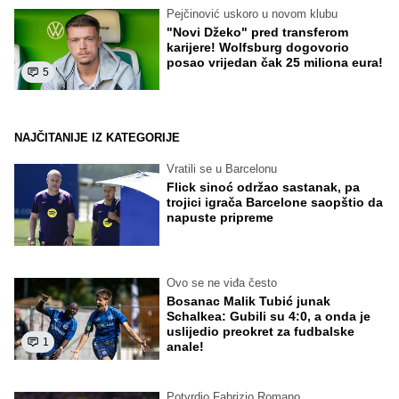
Pejčinović uskoro u novom klubu
"Novi Džeko" pred transferom
karijere! Wolfsburg dogovorio
posao vrijedan čak 25 miliona eura!
5
NAJČITANIJE IZ KATEGORIJE
Vratili se u Barcelonu
Flick sinoć održao sastanak, pa
trojici igrača Barcelone saopštio da
napuste pripreme
Ovo se ne viđa često
Bosanac Malik Tubić junak
Schalkea: Gubili su 4:0, a onda je
uslijedio preokret za fudbalske
1
anale!
Potvrdio Fabrizio Romano