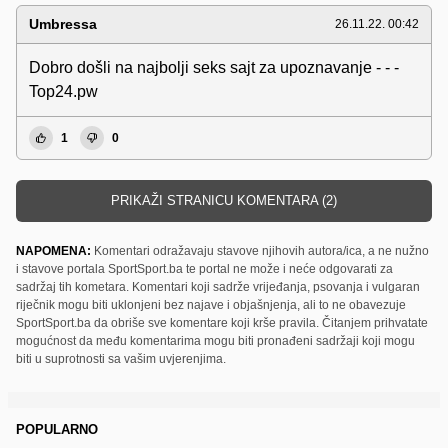
Umbressa
26.11.22. 00:42
Dobro došli na najbolji seks sajt za upoznavanje - - -
Top24.pw
1
0
PRIKAŽI STRANICU KOMENTARA (2)
NAPOMENA:
Komentari odražavaju stavove njihovih autora/ica, a ne nužno
i stavove portala SportSport.ba te portal ne može i neće odgovarati za
sadržaj tih kometara. Komentari koji sadrže vrijeđanja, psovanja i vulgaran
riječnik mogu biti uklonjeni bez najave i objašnjenja, ali to ne obavezuje
SportSport.ba da obriše sve komentare koji krše pravila. Čitanjem prihvatate
mogućnost da među komentarima mogu biti pronađeni sadržaji koji mogu
biti u suprotnosti sa vašim uvjerenjima.
POPULARNO