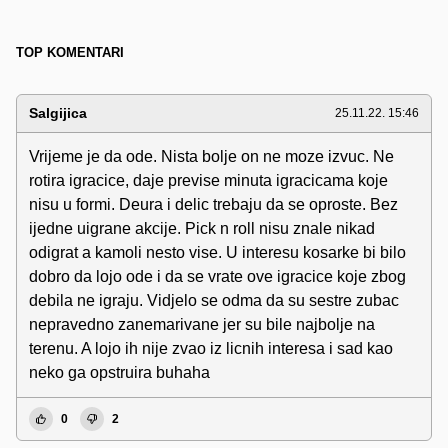
TOP KOMENTARI
Salgijica
25.11.22. 15:46
Vrijeme je da ode. Nista bolje on ne moze izvuc. Ne
rotira igracice, daje previse minuta igracicama koje
nisu u formi. Deura i delic trebaju da se oproste. Bez
ijedne uigrane akcije. Pick n roll nisu znale nikad
odigrat a kamoli nesto vise. U interesu kosarke bi bilo
dobro da lojo ode i da se vrate ove igracice koje zbog
debila ne igraju. Vidjelo se odma da su sestre zubac
nepravedno zanemarivane jer su bile najbolje na
terenu. A lojo ih nije zvao iz licnih interesa i sad kao
neko ga opstruira buhaha
0
2