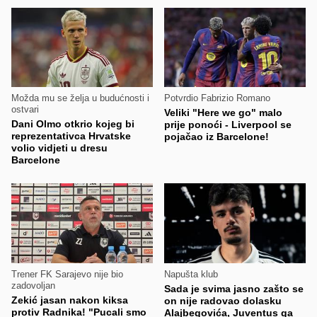
Možda mu se želja u budućnosti i
Potvrdio Fabrizio Romano
ostvari
Veliki "Here we go" malo
Dani Olmo otkrio kojeg bi
prije ponoći - Liverpool se
reprezentativca Hrvatske
pojačao iz Barcelone!
volio vidjeti u dresu
Barcelone
Trener FK Sarajevo nije bio
Napušta klub
zadovoljan
Sada je svima jasno zašto se
Zekić jasan nakon kiksa
on nije radovao dolasku
protiv Radnika! "Pucali smo
Alajbegovića, Juventus ga