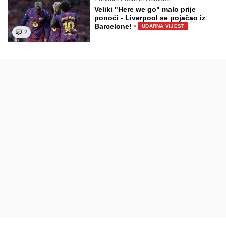
Veliki "Here we go" malo prije
ponoći - Liverpool se pojačao iz
·
Barcelone!
UDARNA VIJEST
2