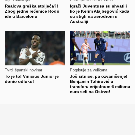
Realova greška stoljeća?!
Igrači Juventusa su shvatili
Zbog jedne rečenice Rodri
ko je Kerim Alajbegović kada
ide u Barcelonu
su stigli na aerodrom u
Australiji
Tvrdi španski novinar
Potpisuje za velikana
To je to! Vinicius Junior je
Još sitnice, pa ozvaničenje!
donio odluku!
Benjamin Tahirović u
transferu vrijednom 6 miliona
eura seli na Ostrvo!