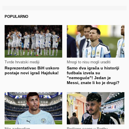
POPULARNO
Tvrde hrvatski mediji
Mnogi to nisu mogli uraditi
Reprezentativac BiH uskoro
Samo dva igrača u historiji
postaje novi igrač Hajduka!
fudbala izvela su
"nemoguće"! Jedan je
Messi, znate li ko je drugi?
Nije zadovoljan
Prelijepe scene u Perthu