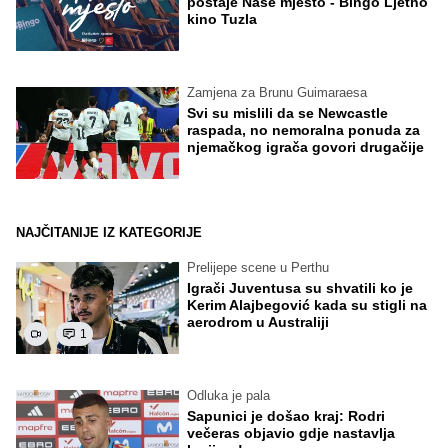
postaje Naše mjesto - Bingo Ljetno
kino Tuzla
Zamjena za Brunu Guimaraesa
Svi su mislili da se Newcastle
raspada, no nemoralna ponuda za
njemačkog igrača govori drugačije
NAJČITANIJE IZ KATEGORIJE
Prelijepe scene u Perthu
Igrači Juventusa su shvatili ko je
Kerim Alajbegović kada su stigli na
aerodrom u Australiji
1
Odluka je pala
Sapunici je došao kraj: Rodri
večeras objavio gdje nastavlja