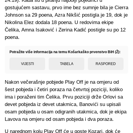
24:19). Kada su u pitanju najbolji pojedinci u
gostujućem sastavu, prvo ime bez sumnje bila je Cierra
Johnson sa 29 poena, Azra Nikšić postigla je 19, dok je
Nikolina Elez dodala 18 poena. U redovima ekipe
Čelika, Amna Isaković i Zerina Kadić postigle su po 12
poena.
Potražite više informacija na temu Košarkaško prvenstvo BiH (Ž):
VIJESTI
TABELA
RASPORED
Nakon večerašnje pobjede Play Off je na omjeru od
šest pobjeda i četiri poraza na četvrtoj poziciji, koliko
ima i poraženi tim Čelika. Prvu poziciji drže Orlovi sa
devet pobjeda iz devet utakmica, Banovići su upisali
osam pobjeda u osam odigranih utakmica, dok je ekipa
Lavova na omjeru od osam pobjeda i dva poraza.
U narednom kolu Play Off će u goste Kozari, dok će