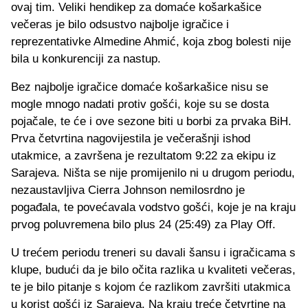
ovaj tim. Veliki hendikep za domaće košarkašice
večeras je bilo odsustvo najbolje igračice i
reprezentativke Almedine Ahmić, koja zbog bolesti nije
bila u konkurenciji za nastup.
Bez najbolje igračice domaće košarkašice nisu se
mogle mnogo nadati protiv gošći, koje su se dosta
pojačale, te će i ove sezone biti u borbi za prvaka BiH.
Prva četvrtina nagovijestila je večerašnji ishod
utakmice, a završena je rezultatom 9:22 za ekipu iz
Sarajeva. Ništa se nije promijenilo ni u drugom periodu,
nezaustavljiva Cierra Johnson nemilosrdno je
pogađala, te povećavala vodstvo gošći, koje je na kraju
prvog poluvremena bilo plus 24 (25:49) za Play Off.
U trećem periodu treneri su davali šansu i igračicama s
klupe, budući da je bilo očita razlika u kvaliteti večeras,
te je bilo pitanje s kojom će razlikom završiti utakmica
u korist gošći iz Sarajeva. Na kraju treće četvrtine na