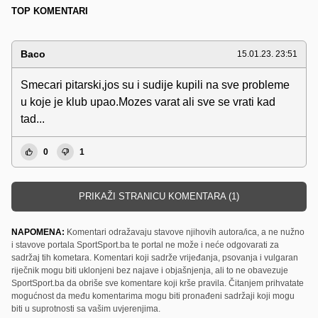
TOP KOMENTARI
Baco
15.01.23. 23:51
Smecari pitarski,jos su i sudije kupili na sve probleme
u koje je klub upao.Mozes varat ali sve se vrati kad
tad...
0
1
PRIKAŽI STRANICU KOMENTARA (1)
NAPOMENA:
Komentari odražavaju stavove njihovih autora/ica, a ne nužno
i stavove portala SportSport.ba te portal ne može i neće odgovarati za
sadržaj tih kometara. Komentari koji sadrže vrijeđanja, psovanja i vulgaran
riječnik mogu biti uklonjeni bez najave i objašnjenja, ali to ne obavezuje
SportSport.ba da obriše sve komentare koji krše pravila. Čitanjem prihvatate
mogućnost da među komentarima mogu biti pronađeni sadržaji koji mogu
biti u suprotnosti sa vašim uvjerenjima.