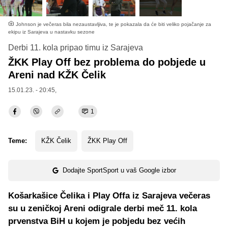
Johnson je večeras bila nezaustavljiva, te je pokazala da će biti veliko pojačanje za
ekipu iz Sarajeva u nastavku sezone
Derbi 11. kola pripao timu iz Sarajeva
ŽKK Play Off bez problema do pobjede u
Areni nad KŽK Čelik
15.01.23. - 20:45,
1
Teme:
KŽK Čelik
ŽKK Play Off
Dodajte SportSport u vaš Google izbor
Košarkašice Čelika i Play Offa iz Sarajeva večeras
su u zeničkoj Areni odigrale derbi meč 11. kola
prvenstva BiH u kojem je pobjedu bez većih