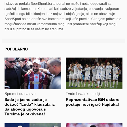
i stavove portala SportSport.ba te portal ne može i neće odgovarati za
sadržaj tih kometara. Komentari koji sadrže vrijeđanja, psovanja i vulgaran
riječnik mogu biti uklonjeni bez najave i objašnjenja, ali to ne obavezuje
SportSport.ba da obriše sve komentare koji krše pravila. Čitanjem prihvatate
mogućnost da među komentarima mogu biti pronađeni sadržaji koji mogu
biti u suprotnosti sa vašim uvjerenjima.
POPULARNO
Spremni su na sve
Tvrde hrvatski mediji
Sada je jasno zašto je
Reprezentativac BiH uskoro
došao: "Luda" klauzula iz
postaje novi igrač Hajduka!
Salahovog ugovora s
Turcima je otkrivena!