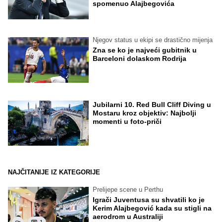
spomenuo Alajbegovića
Njegov status u ekipi se drastično mijenja
Zna se ko je najveći gubitnik u
Barceloni dolaskom Rodrija
Jubilarni 10. Red Bull Cliff Diving u
Mostaru kroz objektiv: Najbolji
momenti u foto-priči
NAJČITANIJE IZ KATEGORIJE
Prelijepe scene u Perthu
Igrači Juventusa su shvatili ko je
Kerim Alajbegović kada su stigli na
aerodrom u Australiji