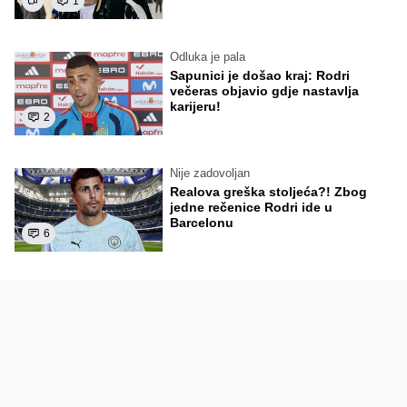
1
Odluka je pala
Sapunici je došao kraj: Rodri
večeras objavio gdje nastavlja
karijeru!
2
Nije zadovoljan
Realova greška stoljeća?! Zbog
jedne rečenice Rodri ide u
Barcelonu
6