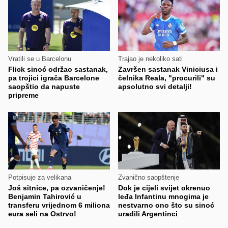
Vratili se u Barcelonu
Trajao je nekoliko sati
Flick sinoć održao sastanak,
Završen sastanak Viniciusa i
pa trojici igrača Barcelone
čelnika Reala, "procurili" su
saopštio da napuste
apsolutno svi detalji!
pripreme
Potpisuje za velikana
Zvanično saopštenje
Još sitnice, pa ozvaničenje!
Dok je cijeli svijet okrenuo
Benjamin Tahirović u
leđa Infantinu mnogima je
transferu vrijednom 6 miliona
nestvarno ono što su sinoć
eura seli na Ostrvo!
uradili Argentinci