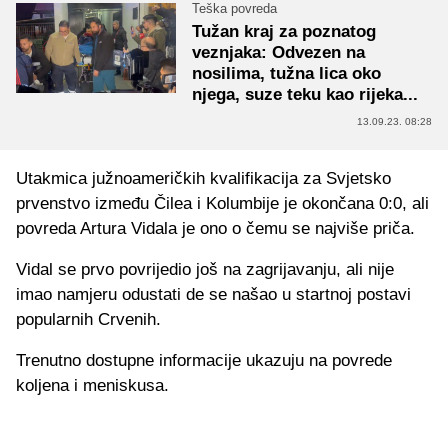
Teška povreda
Tužan kraj za poznatog
veznjaka: Odvezen na
nosilima, tužna lica oko
njega, suze teku kao rijeka...
13.09.23. 08:28
Utakmica južnoameričkih kvalifikacija za Svjetsko
prvenstvo između Čilea i Kolumbije je okončana 0:0, ali
povreda Artura Vidala je ono o čemu se najviše priča.
Vidal se prvo povrijedio još na zagrijavanju, ali nije
imao namjeru odustati de se našao u startnoj postavi
popularnih Crvenih.
Trenutno dostupne informacije ukazuju na povrede
koljena i meniskusa.