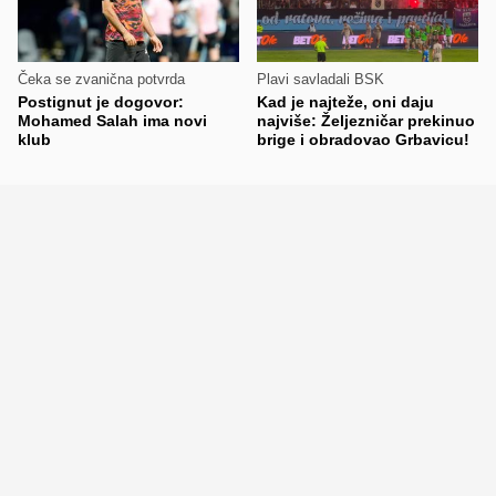
Čeka se zvanična potvrda
Plavi savladali BSK
Postignut je dogovor:
Kad je najteže, oni daju
Mohamed Salah ima novi
najviše: Željezničar prekinuo
klub
brige i obradovao Grbavicu!