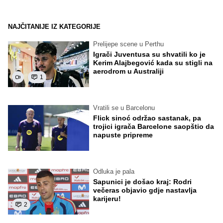
NAJČITANIJE IZ KATEGORIJE
Prelijepe scene u Perthu
Igrači Juventusa su shvatili ko je
Kerim Alajbegović kada su stigli na
aerodrom u Australiji
1
Vratili se u Barcelonu
Flick sinoć održao sastanak, pa
trojici igrača Barcelone saopštio da
napuste pripreme
Odluka je pala
Sapunici je došao kraj: Rodri
večeras objavio gdje nastavlja
karijeru!
2