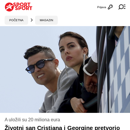
Prijava
Otvori profi
Ot
POČETNA
MAGAZIN
A uložili su 20 miliona eura
Životni san Cristiana i Georgine pretvorio