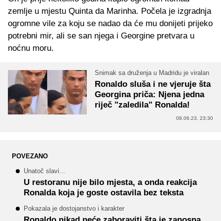
zemlje u mjestu Quinta da Marinha. Počela je izgradnja
ogromne vile za koju se nadao da će mu donijeti prijeko
potrebni mir, ali se san njega i Georgine pretvara u
noćnu moru.
Snimak sa druženja u Madridu je viralan
Ronaldo sluša i ne vjeruje šta
Georgina priča: Njena jedna
riječ "zaledila" Ronalda!
08.06.23. 23:30
POVEZANO
Unatoč slavi...
U restoranu nije bilo mjesta, a onda reakcija
Ronalda koja je goste ostavila bez teksta
Pokazala je dostojanstvo i karakter
Ronaldo nikad neće zaboraviti šta je zanosna