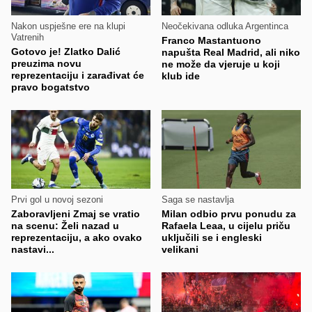
Nakon uspješne ere na klupi
Neočekivana odluka Argentinca
Vatrenih
Franco Mastantuono
Gotovo je! Zlatko Dalić
napušta Real Madrid, ali niko
preuzima novu
ne može da vjeruje u koji
reprezentaciju i zarađivat će
klub ide
pravo bogatstvo
Prvi gol u novoj sezoni
Saga se nastavlja
Zaboravljeni Zmaj se vratio
Milan odbio prvu ponudu za
na scenu: Želi nazad u
Rafaela Leaa, u cijelu priču
reprezentaciju, a ako ovako
uključili se i engleski
nastavi...
velikani