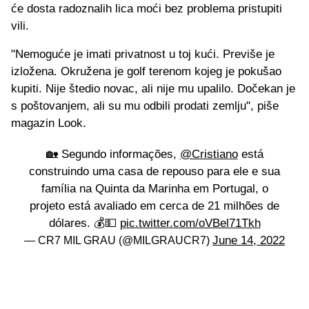
će dosta radoznalih lica moći bez problema pristupiti
vili.
"Nemoguće je imati privatnost u toj kući. Previše je
izložena. Okružena je golf terenom kojeg je pokušao
kupiti. Nije štedio novac, ali nije mu upalilo. Dočekan je
s poštovanjem, ali su mu odbili prodati zemlju", piše
magazin Look.
🏡 Segundo informações,
@Cristiano
está
construindo uma casa de repouso para ele e sua
família na Quinta da Marinha em Portugal, o
projeto está avaliado em cerca de 21 milhões de
dólares. 💰💵
pic.twitter.com/oVBel71Tkh
June 14, 2022
— CR7 MIL GRAU (@MILGRAUCR7)