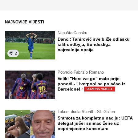
NAJNOVIJE VIJESTI
Napušta Dansku
Danci: Tahirović sve bliže odlasku
iz Brondbyja, Bundesliga
najrealnija opcija
2
Potvrdio Fabrizio Romano
Veliki "Here we go" malo prije
ponoći - Liverpool se pojačao iz
·
Barcelone!
UDARNA VIJEST
Tokom duela Sheriff - St. Gallen
Sramota za kompletnu naciju: UEFA
delegat jučer snimao žene uz
neprimjerene komentare