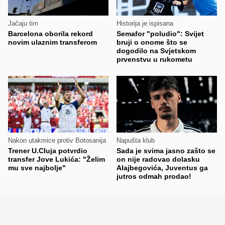
Jačaju tim
Historija je ispisana
Barcelona oborila rekord
Semafor "poludio": Svijet
novim ulaznim transferom
bruji o onome što se
dogodilo na Svjetskom
prvenstvu u rukometu
Nakon utakmice protiv Botosanija
Napušta klub
Trener U.Cluja potvrdio
Sada je svima jasno zašto se
transfer Jove Lukića: "Želim
on nije radovao dolasku
mu sve najbolje"
Alajbegovića, Juventus ga
jutros odmah prodao!