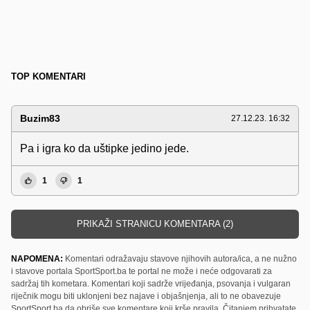
TOP KOMENTARI
Buzim83
27.12.23. 16:32
Pa i igra ko da uštipke jedino jede.
1
1
PRIKAŽI STRANICU KOMENTARA (2)
NAPOMENA:
Komentari odražavaju stavove njihovih autora/ica, a ne nužno
i stavove portala SportSport.ba te portal ne može i neće odgovarati za
sadržaj tih kometara. Komentari koji sadrže vrijeđanja, psovanja i vulgaran
riječnik mogu biti uklonjeni bez najave i objašnjenja, ali to ne obavezuje
SportSport.ba da obriše sve komentare koji krše pravila. Čitanjem prihvatate