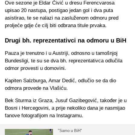
Ove sezone je Eldar Ćivić u dresu Ferencvarosa
upisao 20 nastupa, postigao jedan gol i dva puta
asistirao, te se nalazi na zasluženom odmoru pred
proljeće gdje će cilj biti odbrana titule prvaka.
Drugi bh. reprezentativci na odmoru u BiH
Pauza je trenutno i u Austriji, odnosno u tamošnjoj
Bundesligi, te su se dva bh. reprezentativca odlučila
odmor provesti u domovini.
Kapiten Salzburga, Amar Dedić, odlučio se da dio
odmora provede na Vlašiću.
Bek Sturma iz Graza, Jusuf Gazibegović, također je u
Bosni i Hercegovini, a prije nekoliko dana je nasmijao
fanove fotografijom na Instagramu.
"Samo u BiH"