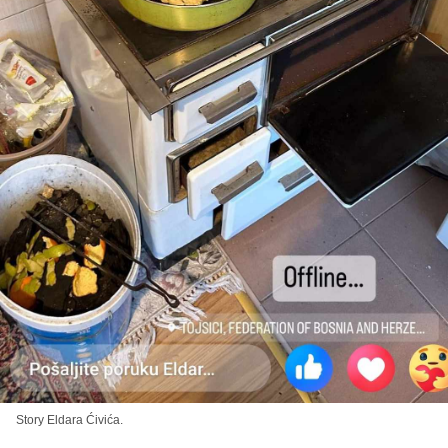
Story Eldara Ćivića.