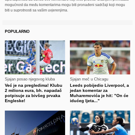
mogućnost da među komentarima mogu biti pronađeni sadržaji koji mogu
biti u suprotnosti sa vašim uvjerenjima.
POPULARNO
Sjajan posao njegovog kluba
Sjajan meč u Chicagu
Već je na pregledima! Klubu
Leeds pobijedio Liverpool, a
2 miliona eura, bh. napadač
jedan komentar za
potpisuje za bivšeg prvaka
Muharemovića je hit: "On će
Engleske!
idućeg ljeta..."