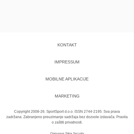
KONTAKT
IMPRESSUM
MOBILNE APLIKACIJE
MARKETING
Copyright 2008-26. SportSport d.o.o. ISSN 2744-2195. Sva prava
zadržana. Zabranjeno preuzimanje sadržaja bez dozvole izdavača.
Pravila
o zaštiti privatnosti.
Osigurava
Sikra Security