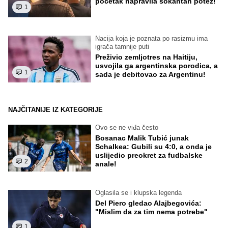
početak napravila šokantan potez!
1
Nacija koja je poznata po rasizmu ima
igrača tamnije puti
Preživio zemljotres na Haitiju,
usvojila ga argentinska porodica, a
1
sada je debitovao za Argentinu!
NAJČITANIJE IZ KATEGORIJE
Ovo se ne viđa često
Bosanac Malik Tubić junak
Schalkea: Gubili su 4:0, a onda je
uslijedio preokret za fudbalske
2
anale!
Oglasila se i klupska legenda
Del Piero gledao Alajbegovića:
"Mislim da za tim nema potrebe"
1