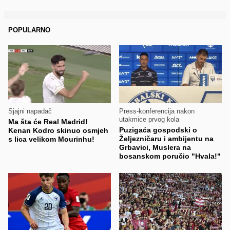
POPULARNO
Sjajni napadač
Press-konferencija nakon
utakmice prvog kola
Ma šta će Real Madrid!
Puzigaća gospodski o
Kenan Kodro skinuo osmjeh
Željezničaru i ambijentu na
s lica velikom Mourinhu!
Grbavici, Muslera na
bosanskom poručio "Hvala!"