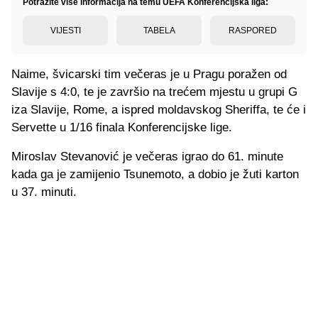
Potražite više informacija na temu UEFA Konferencijska liga:
VIJESTI
TABELA
RASPORED
Naime, švicarski tim večeras je u Pragu poražen od
Slavije s 4:0, te je završio na trećem mjestu u grupi G
iza Slavije, Rome, a ispred moldavskog Sheriffa, te će i
Servette u 1/16 finala Konferencijske lige.
Miroslav Stevanović je večeras igrao do 61. minute
kada ga je zamijenio Tsunemoto, a dobio je žuti karton
u 37. minuti.