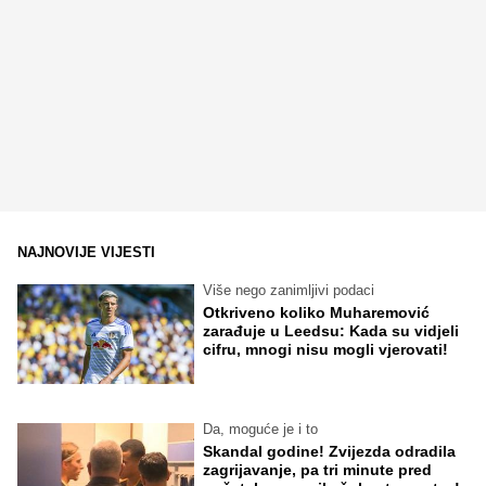
NAJNOVIJE VIJESTI
Više nego zanimljivi podaci
Otkriveno koliko Muharemović
zarađuje u Leedsu: Kada su vidjeli
cifru, mnogi nisu mogli vjerovati!
Da, moguće je i to
Skandal godine! Zvijezda odradila
zagrijavanje, pa tri minute pred