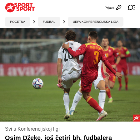
Prijava
Otvori profi
Ot
POČETNA
FUDBAL
UEFA KONFERENCIJSKA LIGA
Svi u Konferencijskoj ligi
Osim Džeke, još četiri bh. fudbalera