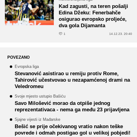
Kad zagusti, na teren pošalji
Edina Džeku: Fenerbahče
osigurao evropsko proljeće,
dva gola Dijamanta
1
14.12.23. 20:40
POVEZANO
Evropska liga
Stevanović asistirao u remiju protiv Rome,
Tahirović učestvovao u nezapamćenoj drami na
Veledromeu
Svoje mjesto ustupio Bašiću
Savo Milošević morao da otpiše jednog
reprezentativaca - nema ga među 23 prijavljena
Sjajne vijesti iz Mađarske
Bešić se prije očekivanog vratio nakon teške
povrede i odmah postigao gol u velikoj pobjedi!