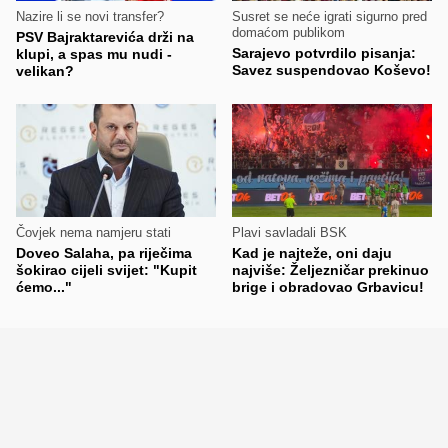
Nazire li se novi transfer?
Susret se neće igrati sigurno pred
domaćom publikom
PSV Bajraktarevića drži na
Sarajevo potvrdilo pisanja:
klupi, a spas mu nudi -
Savez suspendovao Koševo!
velikan?
Čovjek nema namjeru stati
Plavi savladali BSK
Doveo Salaha, pa riječima
Kad je najteže, oni daju
šokirao cijeli svijet: "Kupit
najviše: Željezničar prekinuo
ćemo..."
brige i obradovao Grbavicu!