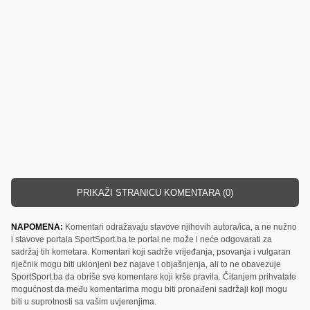
PRIKAŽI STRANICU KOMENTARA (0)
NAPOMENA:
Komentari odražavaju stavove njihovih autora/ica, a ne nužno
i stavove portala SportSport.ba te portal ne može i neće odgovarati za
sadržaj tih kometara. Komentari koji sadrže vrijeđanja, psovanja i vulgaran
riječnik mogu biti uklonjeni bez najave i objašnjenja, ali to ne obavezuje
SportSport.ba da obriše sve komentare koji krše pravila. Čitanjem prihvatate
mogućnost da među komentarima mogu biti pronađeni sadržaji koji mogu
biti u suprotnosti sa vašim uvjerenjima.