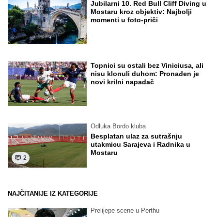
Jubilarni 10. Red Bull Cliff Diving u
Mostaru kroz objektiv: Najbolji
momenti u foto-priči
Topnici su ostali bez Viniciusa, ali
nisu klonuli duhom: Pronađen je
novi krilni napadač
Odluka Bordo kluba
Besplatan ulaz za sutrašnju
utakmicu Sarajeva i Radnika u
Mostaru
2
NAJČITANIJE IZ KATEGORIJE
Prelijepe scene u Perthu