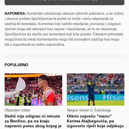
NAPOMENA:
Komentari odražavaju stavove njihovih autora/ica, a ne nužno
i stavove portala SportSport.ba te portal ne može i neće odgovarati za
sadržaj tih kometara. Komentari koji sadrže vrijeđanja, psovanja i vulgaran
riječnik mogu biti uklonjeni bez najave i objašnjenja, ali to ne obavezuje
SportSport.ba da obriše sve komentare koji krše pravila. Čitanjem prihvatate
mogućnost da među komentarima mogu biti pronađeni sadržaji koji mogu
biti u suprotnosti sa vašim uvjerenjima.
POPULARNO
Objavljen video
Njegov trener iz Salzburga
Dedić nije odigrao ni minute
Otkrio najveću "manu"
za Benficu, pa na kraju
Kerima Alajbegovića, pa
napravio potez zbog kojeg je
izgovorio riječi koje odjekuju