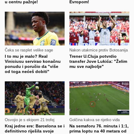
u centru pažnje!
Evropom!
Čeka se rasplet velike sage
Nakon utakmice protiv Botosanija
I to mu je malo? Real
Trener U.Cluja potvrdio
Viniciusu servirao konačnu
transfer Jove Lukića: "Želim
ponudu i poručio da "više
mu sve najbolje"
od toga nećeš dobiti"
Osvojio je s ekipom 21 trofej
Golčina kakva se rijetko viđa
Kraj jedne ere: Barcelona se i
Na semaforu 76. minuta i 1:1,
definitivno riješila svoje
prima loptu na 40 metara od