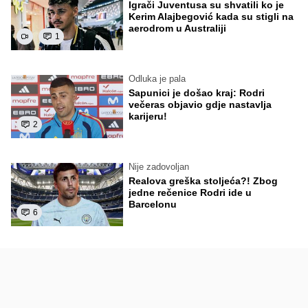
Igrači Juventusa su shvatili ko je
Kerim Alajbegović kada su stigli na
aerodrom u Australiji
1
Odluka je pala
Sapunici je došao kraj: Rodri
večeras objavio gdje nastavlja
karijeru!
2
Nije zadovoljan
Realova greška stoljeća?! Zbog
jedne rečenice Rodri ide u
Barcelonu
6