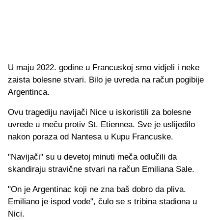
U maju 2022. godine u Francuskoj smo vidjeli i neke
zaista bolesne stvari. Bilo je uvreda na račun pogibije
Argentinca.
Ovu tragediju navijači Nice u iskoristili za bolesne
uvrede u meču protiv St. Etiennea. Sve je uslijedilo
nakon poraza od Nantesa u Kupu Francuske.
"Navijači" su u devetoj minuti meča odlučili da
skandiraju stravične stvari na račun Emiliana Sale.
"On je Argentinac koji ne zna baš dobro da pliva.
Emiliano je ispod vode", čulo se s tribina stadiona u
Nici.