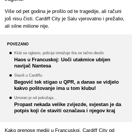
Više od pet godina je prošlo od te tragedije, ali računi
još nisu čisti. Cardiff City je Salu vjerovatno i prežalio,
ali silne milione nije.
POVEZANO
Klub se oglasio, policija istražuje šta se tačno desilo
Haos u Francuskoj: Uoči utakmice ubijen
navijač Nantesa
Slavili u Cardiffu
Begović tek stigao u QPR, a danas se vidjelo
kakvo poštovanje ima u tom klubu!
Umoran je od pokušaja...
Propast nekada velike zvijezde, svjestan je da
potpis koji će staviti označava i njegov kraj
Kako prenose mediji u Francuskoj, Cardiff City od