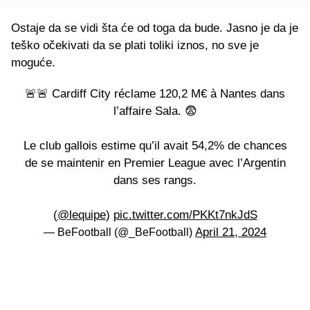
Ostaje da se vidi šta će od toga da bude. Jasno je da je
teško očekivati da se plati toliki iznos, no sve je
moguće.
🚨🚨 Cardiff City réclame 120,2 M€ à Nantes dans
l’affaire Sala. 😨
Le club gallois estime qu’il avait 54,2% de chances
de se maintenir en Premier League avec l’Argentin
dans ses rangs.
(
@lequipe
)
pic.twitter.com/PKKt7nkJdS
April 21, 2024
— BeFootball (@_BeFootball)